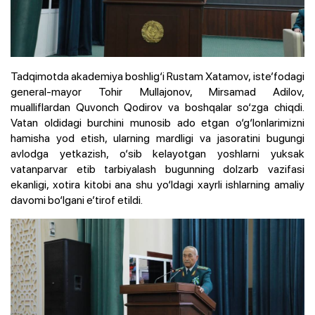
Tadqimotda akademiya boshlig‘i Rustam Xatamov, iste’fodagi
general-mayor Tohir Mullajonov, Mirsamad Adilov,
mualliflardan Quvonch Qodirov va boshqalar so‘zga chiqdi.
Vatan oldidagi burchini munosib ado etgan o‘g‘lonlarimizni
hamisha yod etish, ularning mardligi va jasoratini bugungi
avlodga yetkazish, o‘sib kelayotgan yoshlarni yuksak
vatanparvar etib tarbiyalash bugunning dolzarb vazifasi
ekanligi, xotira kitobi ana shu yo‘ldagi xayrli ishlarning amaliy
davomi bo‘lgani e’tirof etildi.