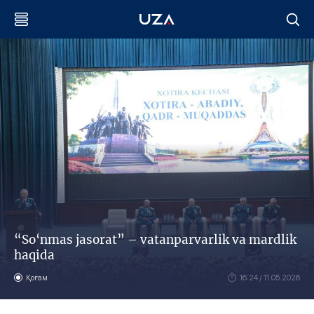
“So‘nmas jasorat” – vatanparvarlik va mardlik
haqida
Қоғам
16:24 / 11.05.2026