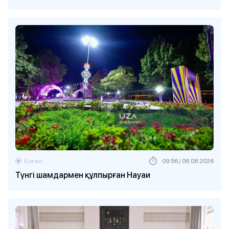
Қоғам
09:56 / 06.08.2026
Түнгі шамдармен құлпырған Науаи