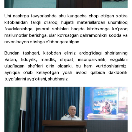
Uni nashrga tayyorlashda shu kungacha chop etilgan xotira
kitoblaridan farqli o‘laroq, hujjatli materiallardan unumliroq
foydalanishga, jasorat sohiblari haqida kitobxonga ko‘proq
ma’lumotlar berishga, ular ko‘rsatgan qahramonlikni sodda va
ravon bayon etishga e’tibor qaratilgan.
Bundan tashqari, kitobdan elimiz ardog‘idagi shoirlarning
Vatan, fidoyilik, mardlik, shijoat, insonparvarlik, ezgulikni
ulug‘lagan she’rlari o‘rin olganki, bu ham yurtdoshlarimiz,
ayniqsa o‘sib kelayotgan yosh avlod qalbida daxldorlik
tuyg‘ularini uyg‘otishi, shubhasiz.