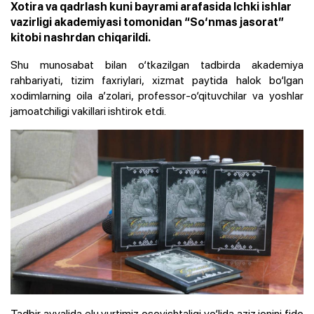
Xotira va qadrlash kuni bayrami arafasida Ichki ishlar
vazirligi akademiyasi tomonidan “So‘nmas jasorat”
kitobi nashrdan chiqarildi.
Shu munosabat bilan o‘tkazilgan tadbirda akademiya
rahbariyati, tizim faxriylari, xizmat paytida halok bo‘lgan
xodimlarning oila a’zolari, professor-o‘qituvchilar va yoshlar
jamoatchiligi vakillari ishtirok etdi.
Tadbir avvalida elu yurtimiz osoyishtaligi yo‘lida aziz jonini fido