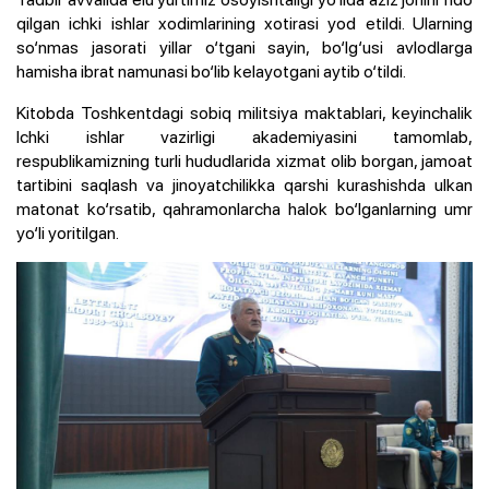
qilgan ichki ishlar xodimlarining xotirasi yod etildi. Ularning
so‘nmas jasorati yillar o‘tgani sayin, bo‘lg‘usi avlodlarga
hamisha ibrat namunasi bo‘lib kelayotgani aytib o‘tildi.
Kitobda Toshkentdagi sobiq militsiya maktablari, keyinchalik
Ichki ishlar vazirligi akademiyasini tamomlab,
respublikamizning turli hududlarida xizmat olib borgan, jamoat
tartibini saqlash va jinoyatchilikka qarshi kurashishda ulkan
matonat ko‘rsatib, qahramonlarcha halok bo‘lganlarning umr
yo‘li yoritilgan.