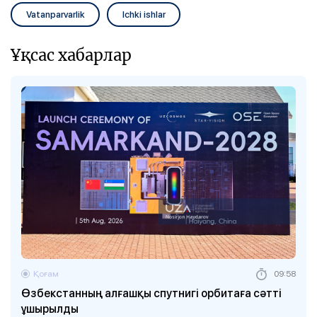
Vatanparvarlik
Ichki ishlar
Ұқсас хабарлар
Қоғам
09:58
Өзбекстанның алғашқы спутнигі орбитаға сәтті
ұшырылды