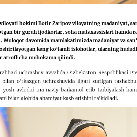
viloyati hokimi Botir Zaripov viloyatning madaniyat, san
otgan bir guruh ijodkorlar, soha mutaxassislari hamda 
i. Muloqot davomida mamlakatimizda madaniyat va san’a
oshirilayotgan keng ko‘lamli islohotlar, ularning hudud
ar atroflicha muhokama qilindi.
 rahbari uchrashuv avvalida O‘zbekiston Respublikasi Pr
i bilan o‘tkazgan uchrashuvida ilgari surilgan tashabbusl
, yosh avlodni ma’naviy barkamol etib tarbiyalash hamd
ani bilan alohida ahamiyat kasb etishini ta’kidladi.