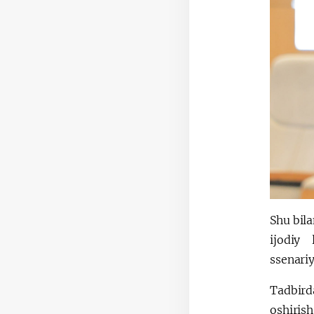
Shu bila
ijodiy 
ssenariy
Tadbird
oshiris