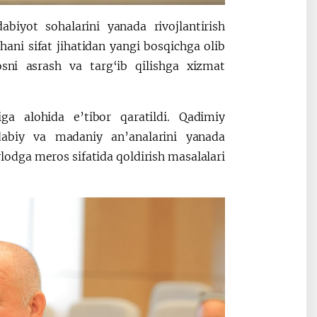
biyot sohalarini yanada rivojlantirish
hani sifat jihatidan yangi bosqichga olib
osni asrash va targ‘ib qilishga xizmat
ga alohida e’tibor qaratildi. Qadimiy
abiy va madaniy an’analarini yanada
vlodga meros sifatida qoldirish masalalari