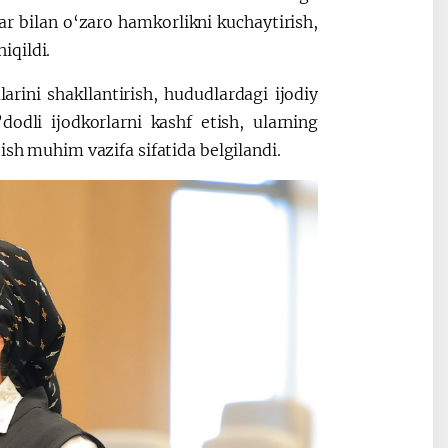
ar bilan o‘zaro hamkorlikni kuchaytirish,
iqildi.
larini shakllantirish, hududlardagi ijodiy
’dodli ijodkorlarni kashf etish, ularning
ish muhim vazifa sifatida belgilandi.