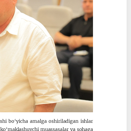
hi bo‘yicha amalga oshiriladigan ishlar
lar, ko‘maklashuvchi muassasalar va sohaga