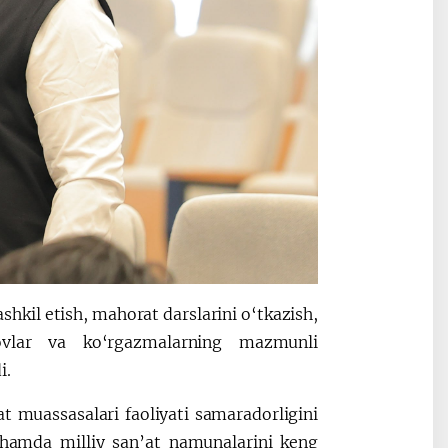
shkil etish, mahorat darslarini o‘tkazish,
anlovlar va ko‘rgazmalarning mazmunli
i.
t muassasalari faoliyati samaradorligini
h hamda milliy san’at namunalarini keng