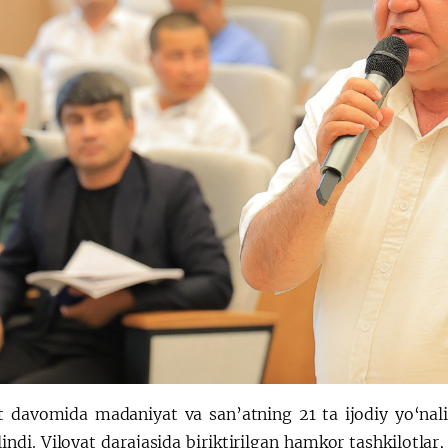
 davomida madaniyat va san’atning 21 ta ijodiy yo‘nalis
ilindi. Viloyat darajasida biriktirilgan hamkor tashkilot