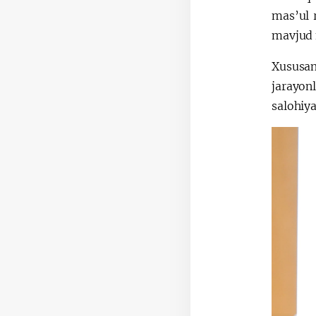
mas’ul 
mavjud 
Xususan,
jarayon
salohiya