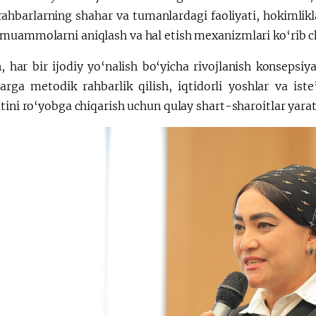
rahbarlarning shahar va tumanlardagi faoliyati, hokimlikl
muammolarni aniqlash va hal etish mexanizmlari ko‘rib ch
 har bir ijodiy yo‘nalish bo‘yicha rivojlanish konsepsiya
larga metodik rahbarlik qilish, iqtidorli yoshlar va iste
tini ro‘yobga chiqarish uchun qulay shart-sharoitlar yarat