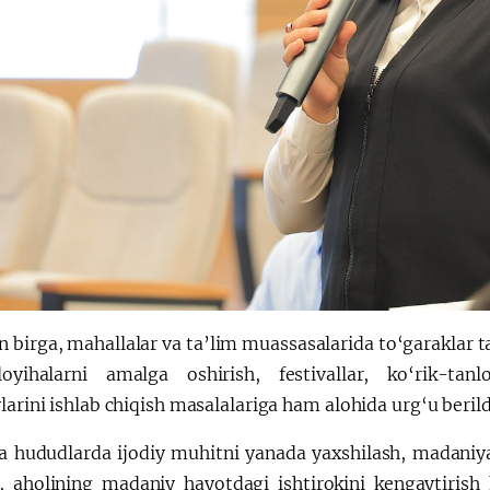
n birga, mahallalar va ta’lim muassasalarida to‘garaklar ta
loyihalarni amalga oshirish, festivallar, ko‘rik-t
larini ishlab chiqish masalalariga ham alohida urg‘u berild
a hududlarda ijodiy muhitni yanada yaxshilash, madaniya
h, aholining madaniy hayotdagi ishtirokini kengaytiris