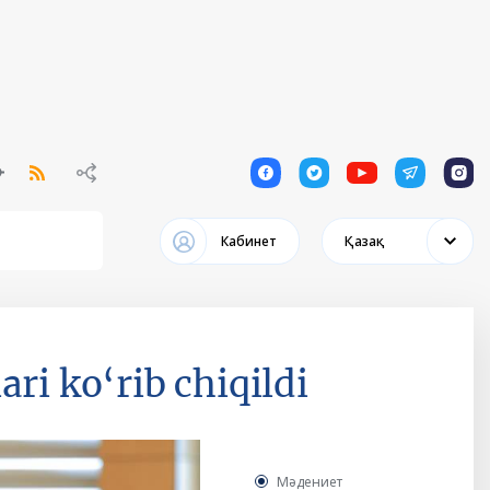
1
1
1
1
1
Кабинет
Қазақ
ri ko‘rib chiqildi
Мәдениет