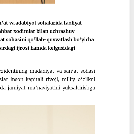
’at va adabiyot sohalarida faoliyat
rahbar xodimlar bilan uchrashuv
t sohasini qo‘llab-quvvatlash bo‘yicha
lardagi ijrosi hamda kelgusidagi
ezidentining madaniyat va san’at sohasi
ar inson kapitali rivoji, milliy o‘zlikni
a jamiyat ma’naviyatini yuksaltirishga