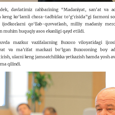
dek, davlatimiz rahbarining “Madaniyat, san’at va ada
a keng ko‘lamli chora-tadbirlar to‘g‘risida”gi farmoni so
, ijodkorlarni qo‘llab-quvvatlash, milliy madaniy mer
n muhim huquqiy asos ekanligi qayd etildi.
uvda mazkur vazifalarning Buxoro viloyatidagi ijrosi
yat va ma’rifat markazi bo‘lgan Buxoroning boy ad
tirish, ularni keng jamoatchilikka yetkazish hamda yosh a
a qilindi.