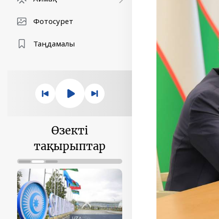
Фотосурет
Таңдамалы
Өзекті
тақырыптар