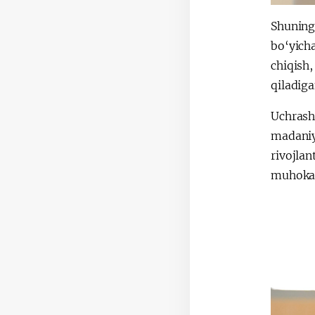
Shuning
bo‘yich
chiqish
qiladiga
Uchrash
madani
rivojlan
muhokam