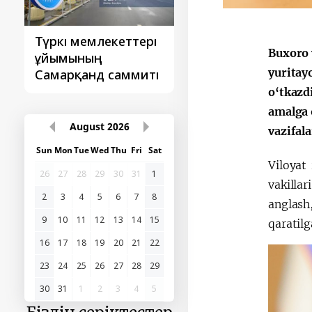
Түркі мемлекеттері
‘Орталық Азия -
Buxoro 
ұйымының
Қытай’ бірінші
yuritay
Самарқанд саммиті
саммиті
o‘tkazd
amalga 
August
2026
vazifal
Sun
Mon
Tue
Wed
Thu
Fri
Sat
Viloyat
26
27
28
29
30
31
1
vakillar
2
3
4
5
6
7
8
anglash
9
10
11
12
13
14
15
qaratilg
16
17
18
19
20
21
22
23
24
25
26
27
28
29
30
31
1
2
3
4
5