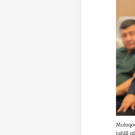
Muloqot
tahlil q