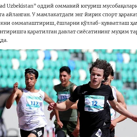
Road Uzbekistan” оддий оммавий югуриш мусобақалар
га айланган. У мамлакатдаги энг йирик спорт ҳара
кни оммалаштириш, ёшларни қўллаб-қувватлаш ҳа
нтиришга қаратилган давлат сиёсатининг муҳим та
да.