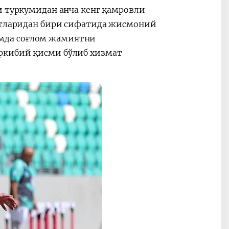
и туркумидан анча кенг қамровли
катларидан бири сифатида жисмоний
мда соғлом жамиятни
ркибий қисми бўлиб хизмат