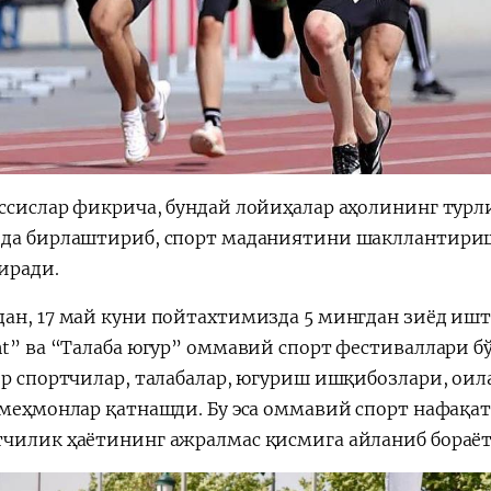
ссислар фикрича, бундай лойиҳалар аҳолининг турл
да бирлаштириб, спорт маданиятини шакллантири
иради.
ан, 17 май куни пойтахтимизда 5 мингдан зиёд ишт
nt” ва “Талаба югур” оммавий спорт фестиваллари бў
ор спортчилар, талабалар, югуриш ишқибозлари, ои
 меҳмонлар қатнашди. Бу эса оммавий спорт нафақат
чилик ҳаётининг ажралмас қисмига айланиб бораёт