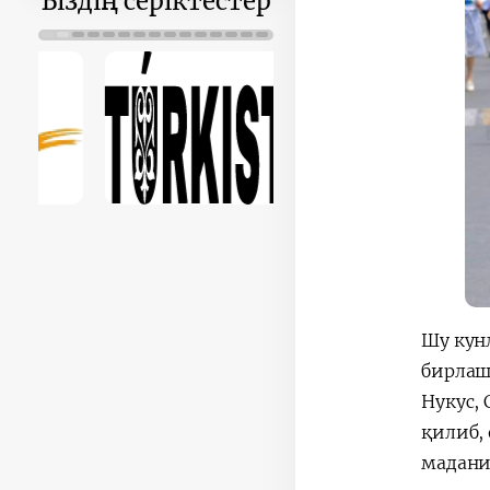
Біздің серіктестер
Шу кун
бирлашт
Нукус,
қилиб,
мадани