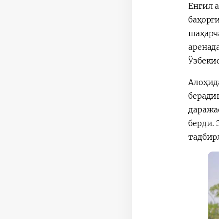
Енгил 
баҳорг
шаҳарч
аренад
Ўзбеки
Алоҳид
беради
даража
берди.
тадбир