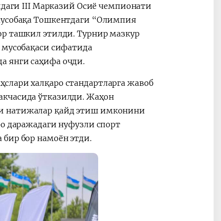
идаги III Марказий Осиё чемпионати
 Мусобақа Тошкентдаги “Олимпия
ор ташкил этилди. Турнир мазкур
а мусобақаси сифатида
а янги саҳифа очди.
слари халқаро стандартларга жавоб
акчасида ўтказилди. Жаҳон
и натижалар қайд этиш имконини
ро даражадаги нуфузли спорт
бир бор намоён этди.