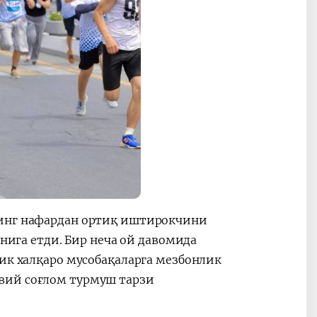
минг нафардан ортиқ иштирокчини
унига етди. Бир неча ой давомида
рик халқаро мусобақаларга мезбонлик
вий соғлом турмуш тарзи