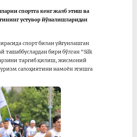
арни спортга кенг жалб этиш ва
тининг устувор йўналишларидан
оирасида спорт билан уйғунлашган
й ташаббуслардан бири бўлган “Silk
 тарзини тарғиб қилиш, жисмоний
уризм салоҳиятини намоён этишга