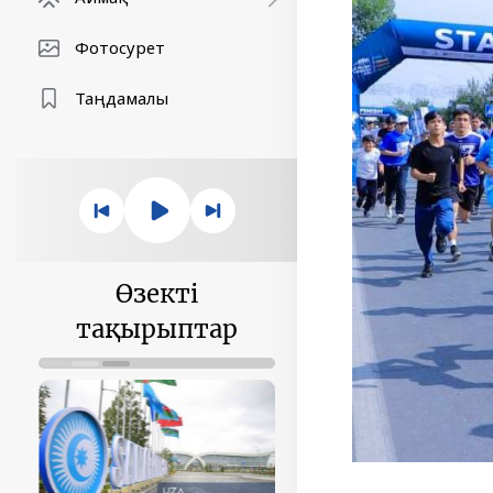
Фотосурет
Таңдамалы
Өзекті
тақырыптар