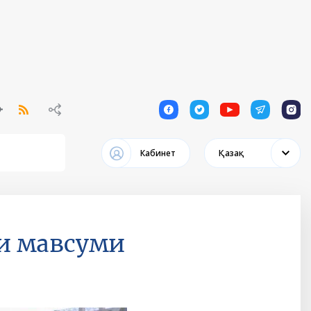
1
1
1
1
1
Кабинет
Қазақ
ги мавсуми