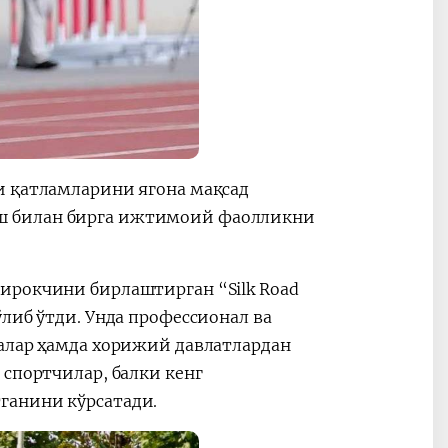
и қатламларини ягона мақсад
ш билан бирга ижтимоий фаолликни
ирокчини бирлаштирган “Silk Road
либ ўтди. Унда профессионал ва
лалар ҳамда хорижий давлатлардан
 спортчилар, балки кенг
ганини кўрсатади.