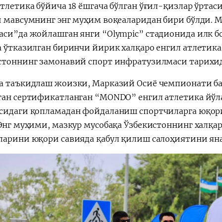
атлетика бўйича 18 ёшгача бўлган ўғил-қизлар ўртас
и мавсумнинг энг муҳим воқеаларидан бири бўлди.
аси”да жойлашган янги “Olympic” стадионида илк б
а ўтказилган биринчи йирик халқаро енгил атлетик
стоннинг замонавий спорт инфратузилмаси тарихид
а таъкидлаш жоизки, Марказий Осиё чемпионати баҳ
ган сертификатланган “MONDO” енгил атлетика йўл
сидаги қопламадан фойдаланиш спортчиларга юқор
 Энг муҳими, мазкур мусобақа Ўзбекистоннинг халқа
ларини юқори савияда қабул қилиш салоҳиятини яна 