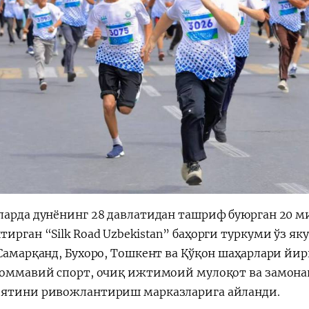
ларда дунёнинг 28 давлатидан ташриф буюрган 20 
ирган “Silk Road Uzbekistan” баҳорги туркуми ўз як
 Самарқанд, Бухоро, Тошкент ва Қўқон шаҳарлари йи
 оммавий спорт, очиқ ижтимоий мулоқот ва замона
ятини ривожлантириш марказларига айланди.