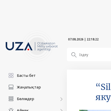
07.08.2026
|
22:18:24
Басты бет
“Si
Жаңалықтар
як
Бөлімдер
Аймақ