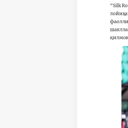
“Silk 
лойиҳа
фаолли
шаклла
қилмоқ