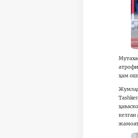
Мутаха
атрофи
ҳам ош
Жумлад
Tashke
ҳаваск
келган
жамоат