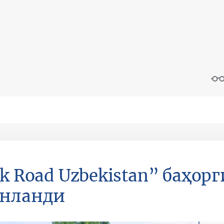
lk Road Uzbekistan” баҳор
унланди