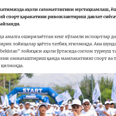
атимизда аҳоли саломатлигини мустаҳкамлаш, ёшл
й спорт ҳаракатини ривожлантириш давлат сиёса
 айланди.
ада амалга оширилаётган кенг кўламли ислоҳотлар д
йирик лойиҳалар ҳаётга татбиқ этилмоқда. Ана шунда
zbekistan” лойиҳаси аҳоли ўртасида соғлом турмуш
кни оммалаштириш ҳамда мамлакатнинг спорт ва т
 қилмоқда.