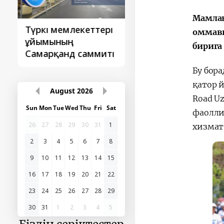
Мамлак
Түркі мемлекеттері
‘Орталық Азия -
оммави
ұйымының
Қытай’ бірінші
бирига
Самарқанд саммиті
саммиті
Бу бор
қатор 
August
2026
Road U
Sun
Mon
Tue
Wed
Thu
Fri
Sat
фаолли
26
27
28
29
30
31
1
хизмат
2
3
4
5
6
7
8
9
10
11
12
13
14
15
16
17
18
19
20
21
22
23
24
25
26
27
28
29
30
31
1
2
3
4
5