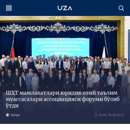
ШҲТ мамлакатлари юридик олий таълим
муассасалари ассоциацияси форуми бўлиб
ўтди
Қоғам
16:44 / 16.06.2026