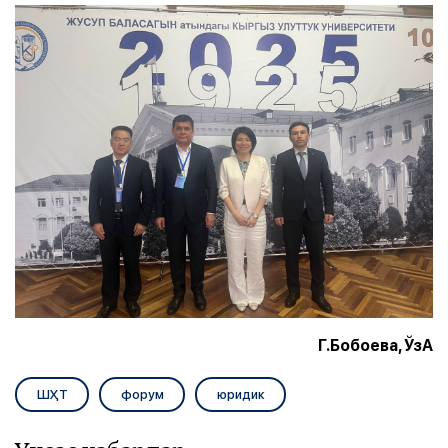
Г.Бобоева, ЎзА
ШҲТ
форум
юридик