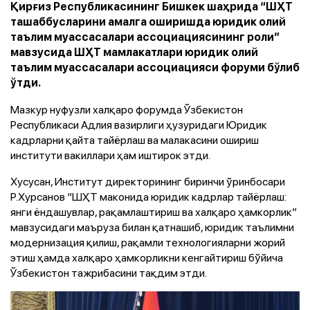
Қирғиз Республикасининг Бишкек шаҳрида “ШҲТ
ташаббусларини амалга оширишда юридик олий
таълим муассасалари ассоциациясининг роли”
мавзусида ШҲТ мамлакатлари юридик олий
таълим муассасалари ассоциацияси форуми бўлиб
ўтди.
Мазкур нуфузли халқаро форумда Ўзбекистон
Республикаси Адлия вазирлиги ҳузуридаги Юридик
кадрларни қайта тайёрлаш ва малакасини ошириш
институти вакиллари ҳам иштирок этди.
Хусусан, Институт директорининг биринчи ўринбосари
Р.Хурсанов “ШҲТ маконида юридик кадрлар тайёрлаш:
янги ёндашувлар, рақамлаштириш ва халқаро ҳамкорлик”
мавзусидаги маъруза билан қатнашиб, юридик таълимни
модернизация қилиш, рақамли технологияларни жорий
этиш ҳамда халқаро ҳамкорликни кенгайтириш бўйича
Ўзбекистон тажрибасини тақдим этди.