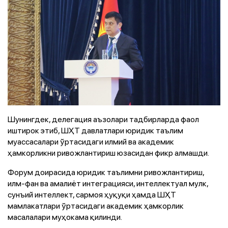
Шунингдек, делегация аъзолари тадбирларда фаол
иштирок этиб, ШҲТ давлатлари юридик таълим
муассасалари ўртасидаги илмий ва академик
ҳамкорликни ривожлантириш юзасидан фикр алмашди.
Форум доирасида юридик таълимни ривожлантириш,
илм-фан ва амалиёт интеграцияси, интеллектуал мулк,
сунъий интеллект, сармоя ҳуқуқи ҳамда ШҲТ
мамлакатлари ўртасидаги академик ҳамкорлик
масалалари муҳокама қилинди.