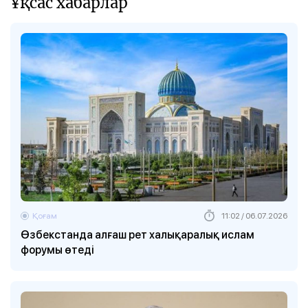
Ұқсас хабарлар
Қоғам
11:02 / 06.07.2026
Өзбекстанда алғаш рет халықаралық ислам
форумы өтеді