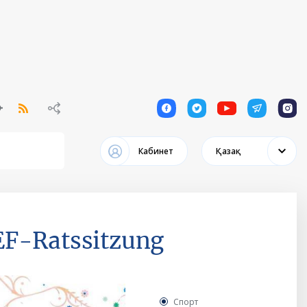
1
1
1
1
1
Кабинет
Қазақ
EF-Ratssitzung
Спорт