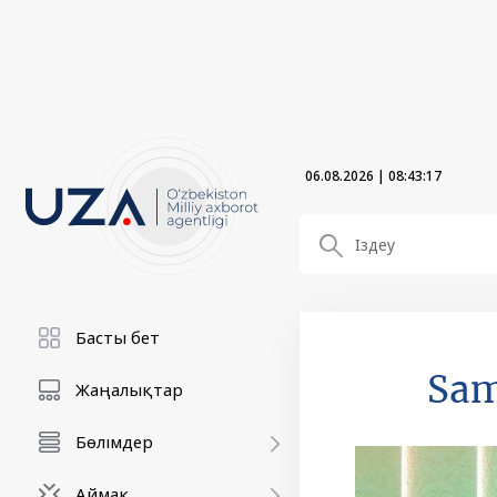
06.08.2026
|
08:43:18
Басты бет
Sam
Жаңалықтар
Бөлімдер
Аймақ