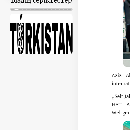
Біздің серіктестер
Aziz A
interna
„Seit J
Herr A
Weltgem