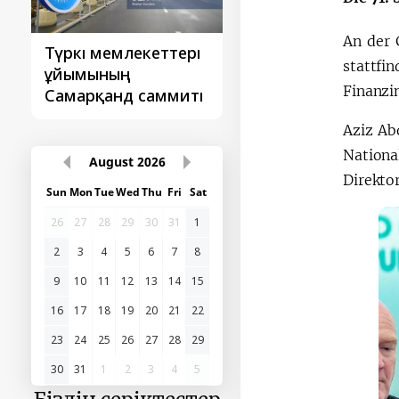
An der 
Түркі мемлекеттері
‘Орталық Азия -
stattfi
ұйымының
Қытай’ бірінші
Finanzin
Самарқанд саммиті
саммиті
Aziz Ab
Nationa
August
2026
Direktor
Sun
Mon
Tue
Wed
Thu
Fri
Sat
26
27
28
29
30
31
1
2
3
4
5
6
7
8
9
10
11
12
13
14
15
16
17
18
19
20
21
22
23
24
25
26
27
28
29
30
31
1
2
3
4
5