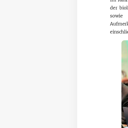
der bio
sowie 
Aufmerk
einschli