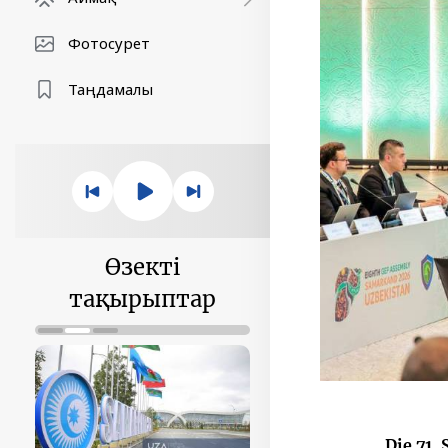
Фотосурет
Таңдамалы
Өзекті
тақырыптар
Die 71.