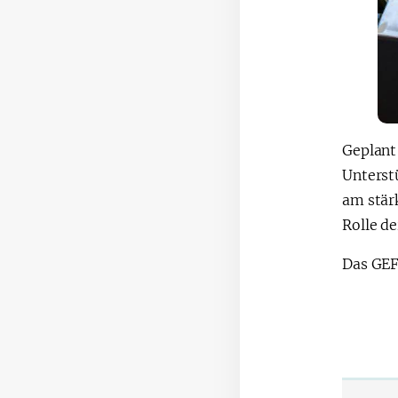
Geplan
Unterst
am stär
Rolle d
Das GEF