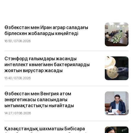
Өзбекстан мен Иран аграр саладағы
бірлескен жобаларды кеңейтеді
16:53 / 07.08.2026
Стэнфорд ғалымдары жасанды
интеллект көмегімен бактерияларды
жоятын вирустар жасады
15:40 / 07.08.2026
Өзбекстан мен Венгрия атом
энергетикасы саласындағы
ынтымақтастықты нығайтады
14:27 / 07.08.2026
Қазақстандық шахматшы Бибісара