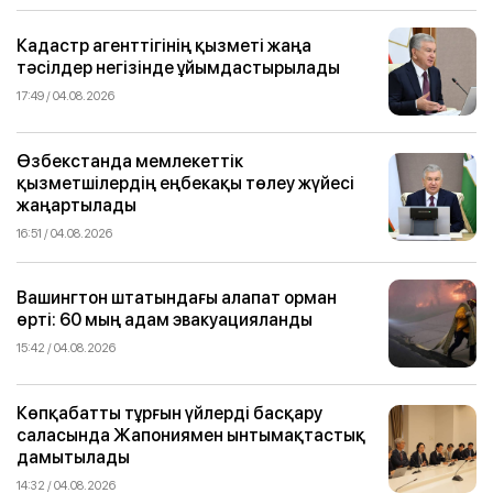
Кадастр агенттігінің қызметі жаңа
тәсілдер негізінде ұйымдастырылады
17:49 / 04.08.2026
Өзбекстанда мемлекеттік
қызметшілердің еңбекақы төлеу жүйесі
жаңартылады
16:51 / 04.08.2026
Вашингтон штатындағы алапат орман
өрті: 60 мың адам эвакуацияланды
15:42 / 04.08.2026
Көпқабатты тұрғын үйлерді басқару
саласында Жапониямен ынтымақтастық
дамытылады
14:32 / 04.08.2026