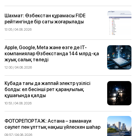
Шахмат: Өзбекстан құрамасы FIDE
рейтингінде бір саты жоғарылады
13:05 / 04.08.2026
Apple, Google, Meta және өзге де IT-
компаниялар Өзбекстанда 144 млрд-қа
жуық салық төледі
12:00 / 04.08.2026
Кубада тағы да жаппай электр үзілісі
болды: ел бесінші рет қараңғылық
құшағында қалды
10:53 / 04.08.2026
ФОТОРЕПОРТАЖ: Астана – заманауи
сәулет пен ұлттық нақыш үйлескен шаһар
09:57 / 04.08.2026