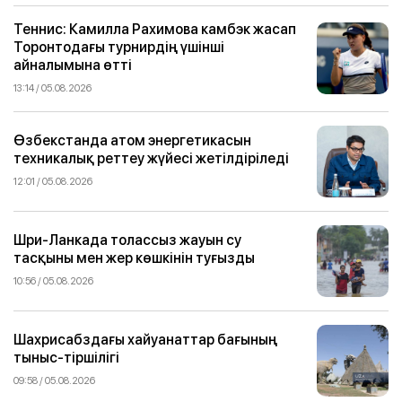
Теннис: Камилла Рахимова камбэк жасап
Торонтодағы турнирдің үшінші
айналымына өтті
13:14 / 05.08.2026
Өзбекстанда атом энергетикасын
техникалық реттеу жүйесі жетілдіріледі
12:01 / 05.08.2026
Шри-Ланкада толассыз жауын су
тасқыны мен жер көшкінін туғызды
10:56 / 05.08.2026
Шахрисабздағы хайуанаттар бағының
тыныс-тіршілігі
09:58 / 05.08.2026