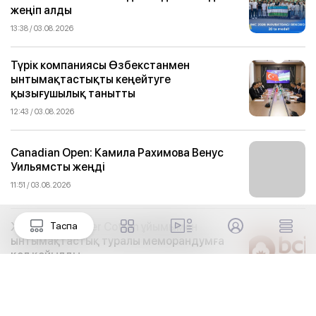
жеңіп алды
13:38 / 03.08.2026
Түрік компаниясы Өзбекстанмен
ынтымақтастықты кеңейтуге
қызығушылық танытты
12:43 / 03.08.2026
Canadian Open: Камила Рахимова Венус
Уильямсты жеңді
11:51 / 03.08.2026
Женевада Better Cotton ұйымымен
Таспа
ынтымақтастық туралы меморандумға
қол қойылды
10:54 / 03.08.2026