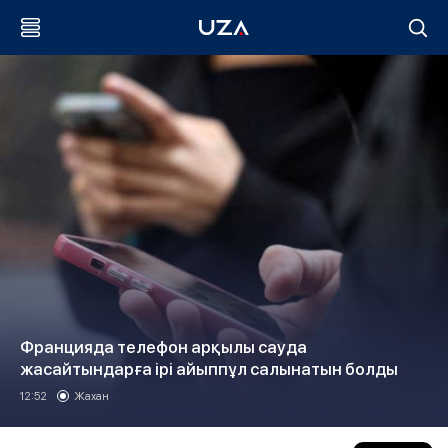
Францияда телефон арқылы сауда
жасайтындарға ірі айыппұл салынатын болды
12:52
Жахан