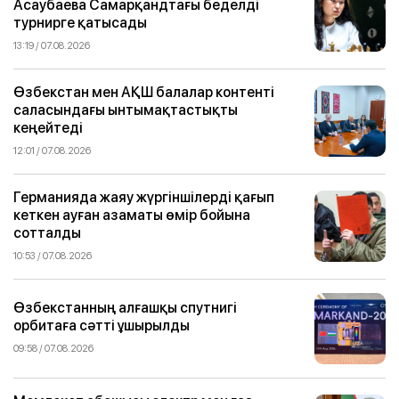
Асаубаева Самарқандтағы беделді
турнирге қатысады
13:19 / 07.08.2026
Өзбекстан мен АҚШ балалар контенті
саласындағы ынтымақтастықты
кеңейтеді
12:01 / 07.08.2026
Германияда жаяу жүргіншілерді қағып
кеткен ауған азаматы өмір бойына
сотталды
10:53 / 07.08.2026
Өзбекстанның алғашқы спутнигі
орбитаға сәтті ұшырылды
09:58 / 07.08.2026