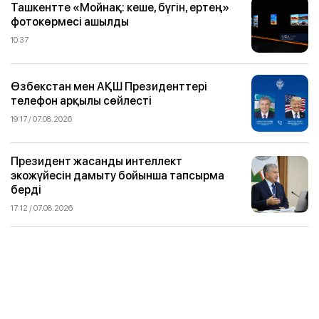
Ташкентте «Мойнақ: кеше, бүгін, ертең»
фотокөрмесі ашылды
10:37
Өзбекстан мен АҚШ Президенттері
телефон арқылы сөйлесті
19:17 / 07.08.2026
Президент жасанды интеллект
экожүйесін дамыту бойынша тапсырма
берді
17:12 / 07.08.2026