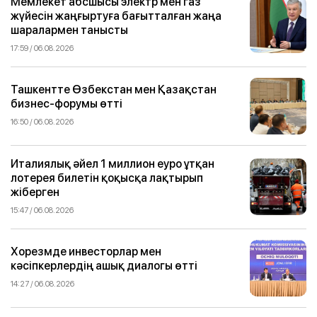
Мемлекет абсшысы электр мен газ
жүйесін жаңғыртуға бағытталған жаңа
шаралармен танысты
17:59 / 06.08.2026
Ташкентте Өзбекстан мен Қазақстан
бизнес-форумы өтті
16:50 / 06.08.2026
Италиялық әйел 1 миллион еуро ұтқан
лотерея билетін қоқысқа лақтырып
жіберген
15:47 / 06.08.2026
Хорезмде инвесторлар мен
кәсіпкерлердің ашық диалогы өтті
14:27 / 06.08.2026