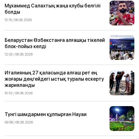
Мұхаммед Салахтың жаңа клубы белгілі
болды
13:15 / 06.08.2026
Беларустан Өзбекстанға алғашқы тікелей
блок-пойыз келді
12:03 / 06.08.2026
Италияның 27 қаласында алғаш рет ең
жоғары деңгейдегі ыстық туралы ескерту
жарияланды
10:52 / 06.08.2026
Түнгі шамдармен құлпырған Науаи
09:56 / 06.08.2026