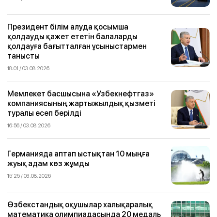
Президент білім алуда қосымша
қолдауды қажет ететін балаларды
қолдауға бағытталған ұсыныстармен
танысты
18:01 / 03.08.2026
Мемлекет басшысына «Узбекнефтгаз»
компаниясының жартыжылдық қызметі
туралы есеп берілді
16:56 / 03.08.2026
Германияда аптап ыстықтан 10 мыңға
жуық адам көз жұмды
15:25 / 03.08.2026
Өзбекстандық оқушылар халықаралық
математика олимпиадасында 20 медаль