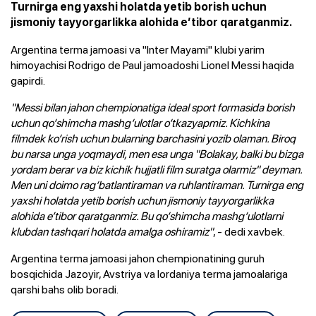
Turnirga eng yaxshi holatda yetib borish uchun
jismoniy tayyorgarlikka alohida e’tibor qaratganmiz.
Argentina terma jamoasi va "Inter Mayami" klubi yarim
himoyachisi Rodrigo de Paul jamoadoshi Lionel Messi haqida
gapirdi.
"Messi bilan jahon chempionatiga ideal sport formasida borish
uchun qo‘shimcha mashg‘ulotlar o‘tkazyapmiz. Kichkina
filmdek ko‘rish uchun bularning barchasini yozib olaman. Biroq
bu narsa unga yoqmaydi, men esa unga "Bolakay, balki bu bizga
yordam berar va biz kichik hujjatli film suratga olarmiz" deyman.
Men uni doimo rag‘batlantiraman va ruhlantiraman. Turnirga eng
yaxshi holatda yetib borish uchun jismoniy tayyorgarlikka
alohida e’tibor qaratganmiz. Bu qo‘shimcha mashg‘ulotlarni
klubdan tashqari holatda amalga oshiramiz"
, - dedi xavbek.
Argentina terma jamoasi jahon chempionatining guruh
bosqichida Jazoyir, Avstriya va Iordaniya terma jamoalariga
qarshi bahs olib boradi.