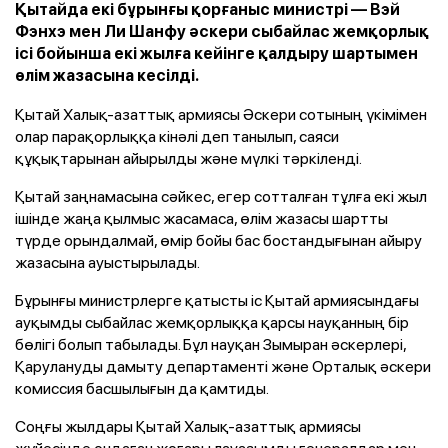
Қытайда екі бұрынғы қорғаныс министрі — Вэй
Фэнхэ мен Ли Шанфу әскери сыбайлас жемқорлық
ісі бойынша екі жылға кейінге қалдыру шартымен
өлім жазасына кесілді.
Қытай Халық-азаттық армиясы Әскери сотының үкімімен
олар парақорлыққа кінәлі деп танылып, саяси
құқықтарынан айырылды және мүлкі тәркіленді.
Қытай заңнамасына сәйкес, егер сотталған тұлға екі жыл
ішінде жаңа қылмыс жасамаса, өлім жазасы шартты
түрде орындалмай, өмір бойы бас бостандығынан айыру
жазасына ауыстырылады.
Бұрынғы министрлерге қатысты іс Қытай армиясындағы
ауқымды сыбайлас жемқорлыққа қарсы науқанның бір
бөлігі болып табылады. Бұл науқан Зымыран әскерлері,
Қарулануды дамыту департаменті және Орталық әскери
комиссия басшылығын да қамтиды.
Соңғы жылдары Қытай Халық-азаттық армиясы
жүйесінде ондаған жоғары лауазымды генералдар мен