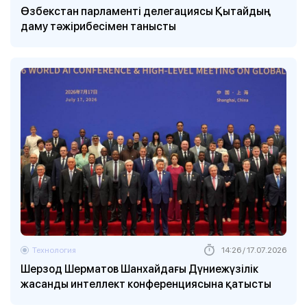
Өзбекстан парламенті делегациясы Қытайдың
даму тәжірибесімен танысты
Технология
14:26 / 17.07.2026
Шерзод Шерматов Шанхайдағы Дүниежүзілік
жасанды интеллект конференциясына қатысты