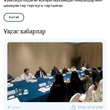
шенеуніктер тергеуге тартылған.
Қытай
Ұқсас хабарлар
Қоғам
13:32 / 23.07.2026