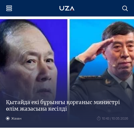
Қытайда екі бұрынғы қорғаныс министрі
өлім жазасына кесілді
Жахан
10:43 / 10.05.2026