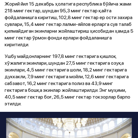
Жорий йил 15 декабрь ҳолатига республика бўйича жами
218 минг гектар, шундан 95,3 минг гектар қайта
фойдаланишга киритиш, 102,8 минг гектар ер ости захира
сувлари, 15,4 минг гектар лалми-яйлов ерларга сув талаб
қилмайдиган экинларни жойлаштириш ҳисобидан ҳамда 5
минг гектар ўрмон фонди ерлари фойдаланишга
киритилди.
Ушбу майдонларнинг 197,8 минг гектарига қишлоқ
хўжалиги экинлари, шундан 27,5 минг гектарига озуқа
экинлари, 4,5 минг гектарига шоли, 18,2 минг гектарига
дуккакли, 7,9 минг гектарига мойли, 12,6 минг гектарига
сабзавот, 16,2 минг гектарига полиз ва 43,9 минг
гектарига бошқа экинлар жойлаштирилди. Энг муҳими,
40,5 минг гектар боғ, 26,5 минг гектар токзорлар барпо
этилди.