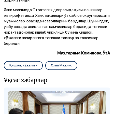
Ялпи мажлисда Стратегия доирасида қилинган ишлар
эътироф этилди. Халқ вакиллари ўз сайлов округларидаги
муаммолар юзасидан саволларини бердилар. Шунингдек,
ушбу соҳада аниқланган камчиликлар борасида тегишли
чора-тадбирлар ишлаб чиқилиши бўйича Қишлоқ
хўжалиги вазирлигига тегишли таклиф ва тавсиялар
берилди.
Муҳтарама Комилова, ЎзА
Қишлоқ хўжалиги
Олий Мажлис
Ұқсас хабарлар