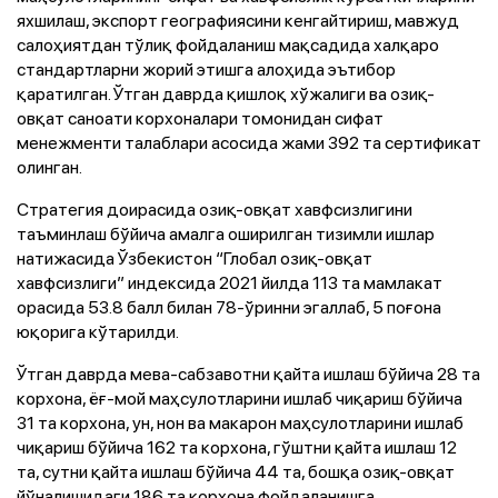
яхшилаш, экспорт географиясини кенгайтириш, мавжуд
салоҳиятдан тўлиқ фойдаланиш мақсадида халқаро
стандартларни жорий этишга алоҳида эътибор
қаратилган. Ўтган даврда қишлоқ хўжалиги ва озиқ-
овқат саноати корхоналари томонидан сифат
менежменти талаблари асосида жами 392 та сертификат
олинган.
Стратегия доирасида озиқ-овқат хавфсизлигини
таъминлаш бўйича амалга оширилган тизимли ишлар
натижасида Ўзбекистон “Глобал озиқ-овқат
хавфсизлиги” индексида 2021 йилда 113 та мамлакат
орасида 53.8 балл билан 78-ўринни эгаллаб, 5 поғона
юқорига кўтарилди.
Ўтган даврда мева-сабзавотни қайта ишлаш бўйича 28 та
корхона, ёғ-мой маҳсулотларини ишлаб чиқариш бўйича
31 та корхона, ун, нон ва макарон маҳсулотларини ишлаб
чиқариш бўйича 162 та корхона, гўштни қайта ишлаш 12
та, сутни қайта ишлаш бўйича 44 та, бошқа озиқ-овқат
йўналишидаги 186 та корхона фойдаланишга