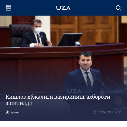
Қишлоқ хўжалиги вазирининг ахбороти
эшитилди
Қоғам
18:30 / 21.12.2021