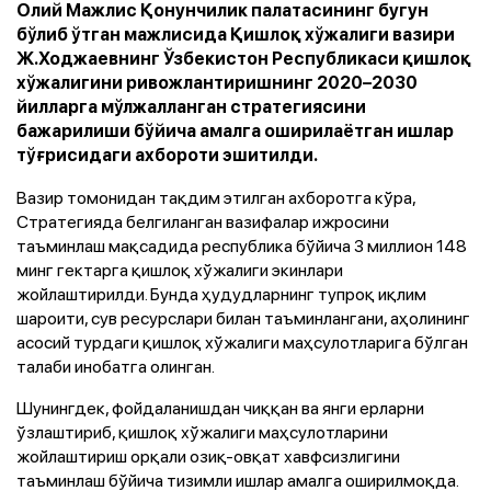
Олий Мажлис Қонунчилик палатасининг бугун
бўлиб ўтган мажлисида Қишлоқ хўжалиги вазири
Ж.Ходжаевнинг Ўзбекистон Республикаси қишлоқ
хўжалигини ривожлантиришнинг 2020–2030
йилларга мўлжалланган стратегиясини
бажарилиши бўйича амалга оширилаётган ишлар
тўғрисидаги ахбороти эшитилди.
Вазир томонидан тақдим этилган ахборотга кўра,
Стратегияда белгиланган вазифалар ижросини
таъминлаш мақсадида республика бўйича 3 миллион 148
минг гектарга қишлоқ хўжалиги экинлари
жойлаштирилди. Бунда ҳудудларнинг тупроқ иқлим
шароити, сув ресурслари билан таъминлангани, аҳолининг
асосий турдаги қишлоқ хўжалиги маҳсулотларига бўлган
талаби инобатга олинган.
Шунингдек, фойдаланишдан чиққан ва янги ерларни
ўзлаштириб, қишлоқ хўжалиги маҳсулотларини
жойлаштириш орқали озиқ-овқат хавфсизлигини
таъминлаш бўйича тизимли ишлар амалга оширилмоқда.