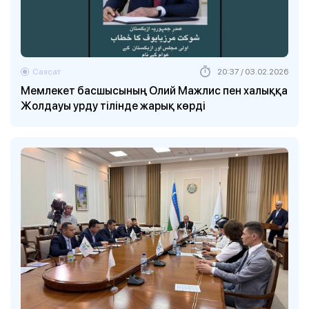
Саясат
20:37 / 03.02.2026
Мемлекет басшысының Олий Мажлис пен халыққа
Жолдауы урду тілінде жарық көрді