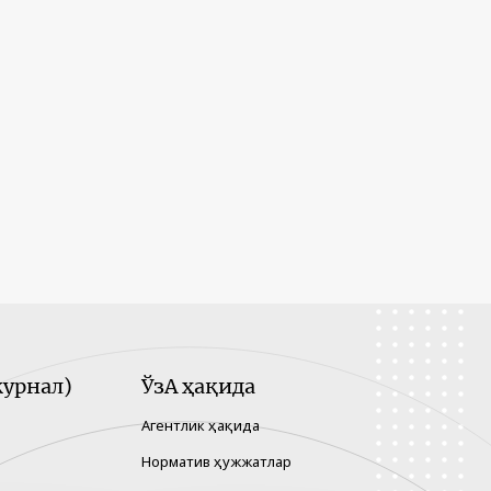
урнал)
ЎзА ҳақида
Агентлик ҳақида
Норматив ҳужжатлар