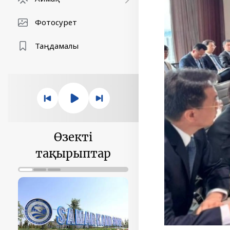
Фотосурет
Таңдамалы
Өзекті
тақырыптар