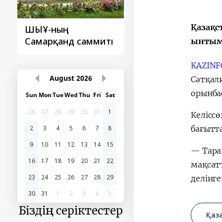
Қазақс
Түркі мемлекеттері
‘Орталық А
аммиті
ұйымының
Қытай’ бірі
ынтыма
Самарқанд саммиті
саммиті
KAZIN
Сәтқал
August
2026
орынба
Sun
Mon
Tue
Wed
Thu
Fri
Sat
Келісс
26
27
28
29
30
31
1
бағытт
2
3
4
5
6
7
8
— Тара
9
10
11
12
13
14
15
мақсат
16
17
18
19
20
21
22
делінге
23
24
25
26
27
28
29
30
31
1
2
3
4
5
Қаз
Біздің серіктестер