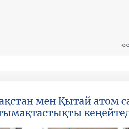
ақстан мен Қытай атом 
тымақтастықты кеңейтед