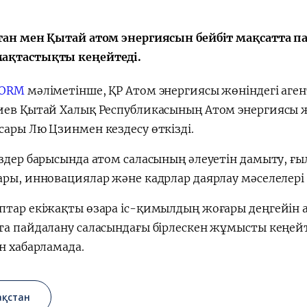
тан мен Қытай атом энергиясын бейбіт мақсатта па
зия -
нші
қтастықты кеңейтеді.
FORM
мәліметінше, ҚР Атом энергиясы жөніндегі аген
иев Қытай Халық Республикасының Атом энергиясы жө
сары Лю Цзинмен кездесу өткізді.
өздер барысында атом саласының әлеуетін дамыту,
ары, инновациялар және кадрлар даярлау мәселелері
птар екіжақты өзара іс-қимылдың жоғары деңгейін ат
та пайдалану саласындағы бірлескен жұмысты кеңейт
н хабарламада.
ақстан