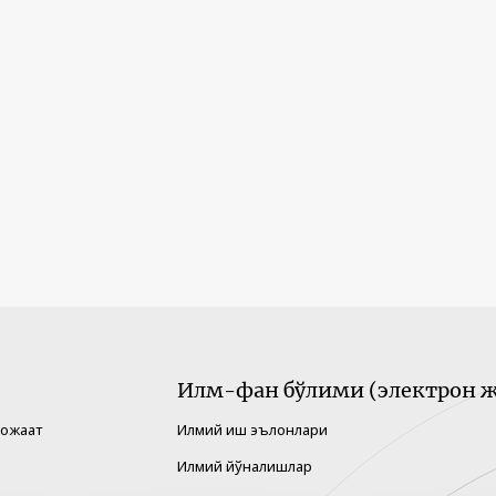
Илм-фан бўлими (электрон ж
рожаат
Илмий иш эълонлари
Илмий йўналишлар