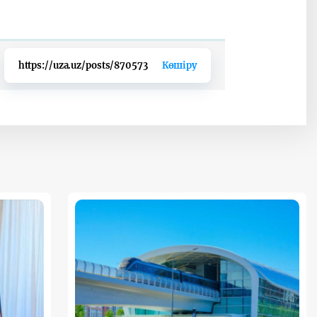
https://uza.uz/posts/870573
Көшіру