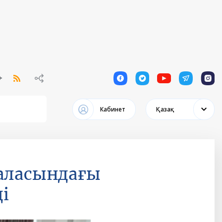
1
1
1
1
1
Кабинет
Қазақ
саласындағы
і