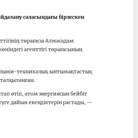
йдалану саласындағы бірлескен
ттігінің төрағасы Алмасадам
ніндегі агенттігі төрағасының
 ғылыми-техникалық ынтымақтастық
 талқыланған.
ап өтіп, атом энергиясын бейбіт
уге дайын екендіктерін растады, —