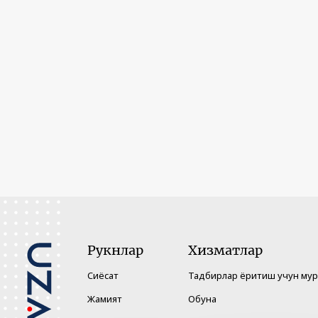
Рукнлар
Хизматлар
Сиёсат
Тадбирлар ёритиш учун му
Жамият
Обуна