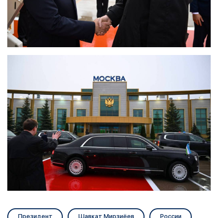
Президент
Шавкат Мирзиёев
России