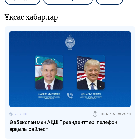
Ұқсас хабарлар
Саясат
19:17 / 07.08.2026
Өзбекстан мен АҚШ Президенттері телефон
арқылы сөйлесті