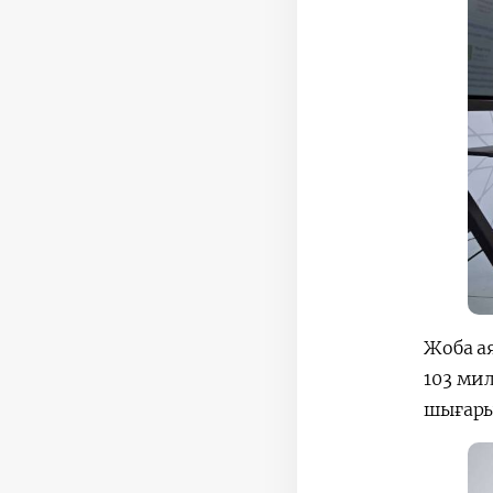
Жоба а
103 мил
шығары