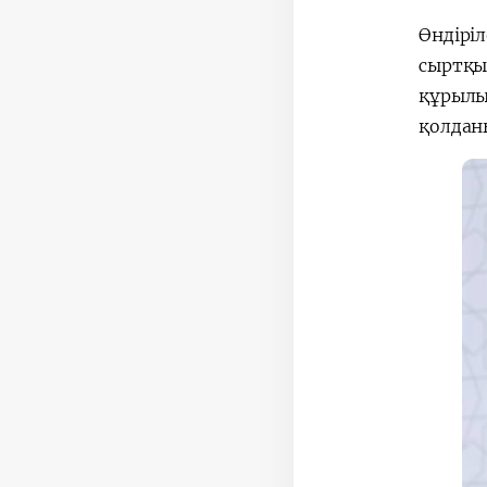
Өндіріл
сыртқы
құрылыс
қолдан