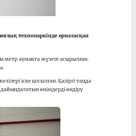
ялық технопаркінде орналасқан
шы метр аумақта жүзеге асырылған.
ы.
лілері іске қосылған. Қазіргі таңда
 дайындалатын өнімдерді өндіру