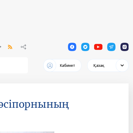
1
1
1
1
1
Кабинет
Қазақ
кәсіпорнының