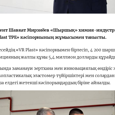
ент Шавкат Мирзиёев «Шыршық» химия-индустри
last TPE» кәсіпорнының жұмысымен танысты.
сейдің «VR Plast» кәсіпорнымен бірлесіп, 4 200 шар
ицияның жалпы құны 5,4 миллион долларды құрайд
ында заманауи зертхана мен инновациялық өндіріс же
мопластикалық эластомер түйіршіктері мен солардан
а елдегі жетекші кәсіпорындардың біріне айналды.