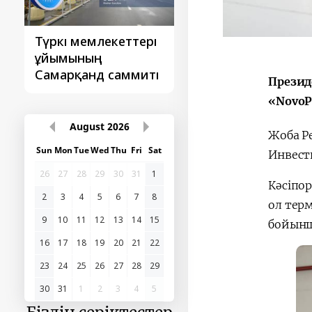
Түркі мемлекеттері
‘Орталық Азия -
ұйымының
Қытай’ бірінші
Самарқанд саммиті
саммиті
Презид
«NovoP
August
2026
Жоба Ре
Sun
Mon
Tue
Wed
Thu
Fri
Sat
Инвест
26
27
28
29
30
31
1
Кәсіпор
2
3
4
5
6
7
8
ол тер
9
10
11
12
13
14
15
бойынш
16
17
18
19
20
21
22
23
24
25
26
27
28
29
30
31
1
2
3
4
5