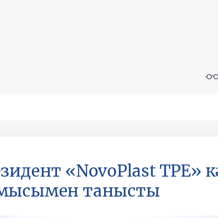
зидент «NovoPlast TPE» 
мысымен танысты