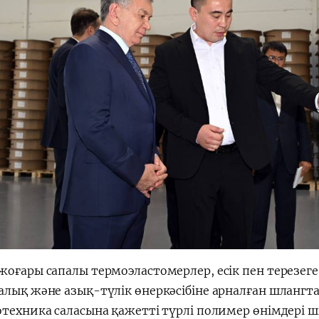
жоғары сапалы термоэластомерлер, есік пен терезег
алық және азық-түлік өнеркәсібіне арналған шлангт
отехника саласына қажетті түрлі полимер өнімдері 