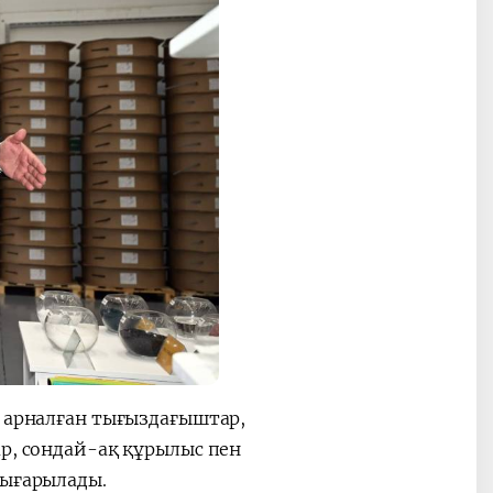
е арналған тығыздағыштар,
ар, сондай-ақ құрылыс пен
шығарылады.