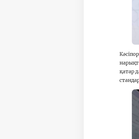
Кәсіпо
нарықт
қатар 
стандар