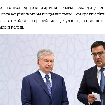
етін өнімдердің басты артықшылығы – олардың берікт
 орта әсеріне жоғары шыдамдылығы. Осы ерекшелікте
, автомобиль өнеркәсібі, азық-түлік өндірісі және 
ылып келеді.