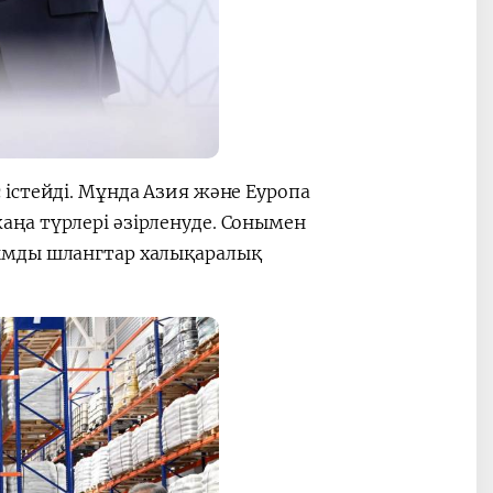
істейді. Мұнда Азия және Еуропа
ңа түрлері әзірленуде. Сонымен
ымды шлангтар халықаралық