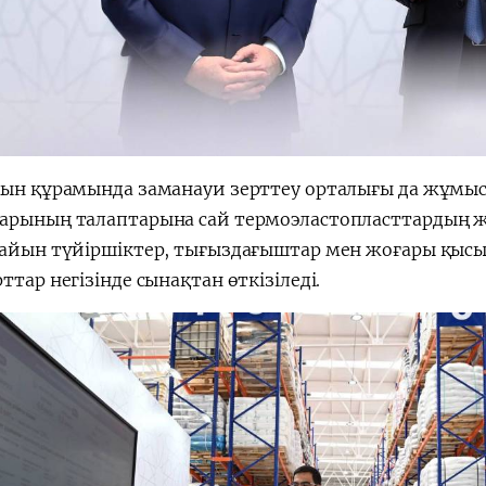
рын құрамында заманауи зерттеу орталығы да жұмыс 
арының талаптарына сай термоэластопласттардың жа
дайын түйіршіктер, тығыздағыштар мен жоғары қыс
ттар негізінде сынақтан өткізіледі.