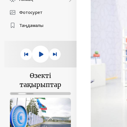
Фотосурет
Таңдамалы
Өзекті
тақырыптар