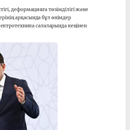
ігі, деформацияға төзімділігі және
рінің арқасында бұл өнімдер
электротехника салаларында кеңінен