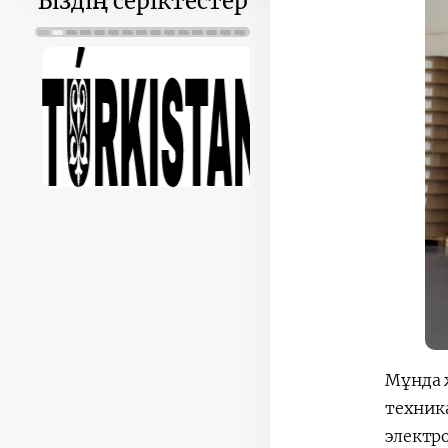
Біздің серіктестер
Мұнда 
техник
электр