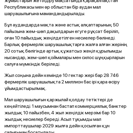
жұмыстарын жетілдіру мақсатында Қарақалпақстан
Республикасы мен әр облыстан бір аудан мал
шаруашылығына мамандандырылады.
Бұл аудандарда мақта және астық алқаптарының 50
пайызына жем-шөп дақылдарын егуге рұқсат беріліп,
оған 10 пайыздық жеңілдетілген несиелер бөлінеді.
Барлық фермерлік шаруашылықтарға жалға алған жерінің
20 сотық бөлігінде артық құжатсыз жеңіл құрылымды
нысандар, жем-шөп қоймалары мен силос шұңқырларын
салуға мүмкіндік беріледі.
Жыл соңына дейін кемінде 10 гектар жері бар 28 746
фермерлік шаруашылықта 2 миллион бас ірі қара өсіру
ұйымдастырылмақ.
Мал шаруашылығын қаржылай қолдау тетіктері де
кеңейтіледі. 1 маусымнан бастап коммерциялық банктер
жылдық 10 пайызбен, 4 жыл жеңілдік мерзімі бар 10
жылдық несиелер береді. Асыл тұқымды мал
импорттаушылар 2029 жылға дейін қосылған құн
салығынан босатылады.