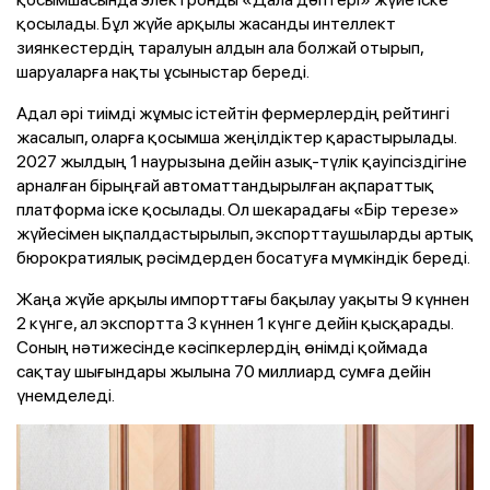
қосылады. Бұл жүйе арқылы жасанды интеллект
зиянкестердің таралуын алдын ала болжай отырып,
шаруаларға нақты ұсыныстар береді.
Адал әрі тиімді жұмыс істейтін фермерлердің рейтингі
жасалып, оларға қосымша жеңілдіктер қарастырылады.
2027 жылдың 1 наурызына дейін азық-түлік қауіпсіздігіне
арналған бірыңғай автоматтандырылған ақпараттық
платформа іске қосылады. Ол шекарадағы «Бір терезе»
жүйесімен ықпалдастырылып, экспорттаушыларды артық
бюрократиялық рәсімдерден босатуға мүмкіндік береді.
Жаңа жүйе арқылы импорттағы бақылау уақыты 9 күннен
2 күнге, ал экспортта 3 күннен 1 күнге дейін қысқарады.
Соның нәтижесінде кәсіпкерлердің өнімді қоймада
сақтау шығындары жылына 70 миллиард сумға дейін
үнемделеді.