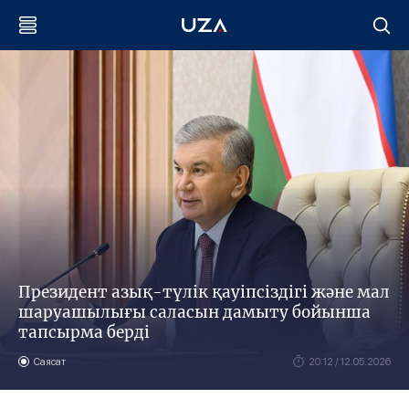
Президент азық-түлік қауіпсіздігі және мал
шаруашылығы саласын дамыту бойынша
тапсырма берді
Саясат
20:12 / 12.05.2026