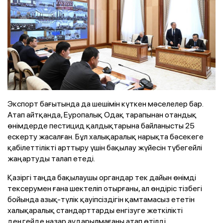
Экспорт бағытында да шешімін күткен мәселелер бар.
Атап айтқанда, Еуропалық Одақ тарапынан отандық
өнімдерде пестицид қалдықтарына байланысты 25
ескерту жасалған. Бұл халықаралық нарықта бәсекеге
қабілеттілікті арттыру үшін бақылау жүйесін түбегейлі
жаңартуды талап етеді.
Қазіргі таңда бақылаушы органдар тек дайын өнімді
тексерумен ғана шектеліп отырғаны, ал өндіріс тізбегі
бойында азық-түлік қауіпсіздігін қамтамасыз ететін
халықаралық стандарттарды енгізуге жеткілікті
деңгейде назар аударылмағаны атап өтілді.