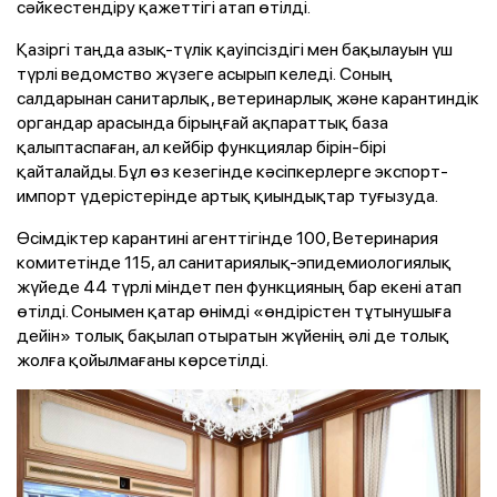
сәйкестендіру қажеттігі атап өтілді.
Қазіргі таңда азық-түлік қауіпсіздігі мен бақылауын үш
түрлі ведомство жүзеге асырып келеді. Соның
салдарынан санитарлық, ветеринарлық және карантиндік
органдар арасында бірыңғай ақпараттық база
қалыптаспаған, ал кейбір функциялар бірін-бірі
қайталайды. Бұл өз кезегінде кәсіпкерлерге экспорт-
импорт үдерістерінде артық қиындықтар туғызуда.
Өсімдіктер карантині агенттігінде 100, Ветеринария
комитетінде 115, ал санитариялық-эпидемиологиялық
жүйеде 44 түрлі міндет пен функцияның бар екені атап
өтілді. Сонымен қатар өнімді «өндірістен тұтынушыға
дейін» толық бақылап отыратын жүйенің әлі де толық
жолға қойылмағаны көрсетілді.