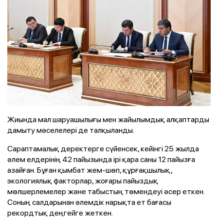
Жиында мал шаруашылығы мен жайылымдық алқаптарды
дамыту мәселелері де талқыланды.
Сараптамалық деректерге сүйенсек, кейінгі 25 жылда
әлем елдерінің 42 пайызында ірі қара саны 12 пайызға
азайған. Бұған қымбат жем-шөп, құрғақшылық,
экологиялық факторлар, жоғары пайыздық
мөлшерлемелер және табыстың төмендеуі әсер еткен.
Соның салдарынан әлемдік нарықта ет бағасы
рекордтық деңгейге жеткен.