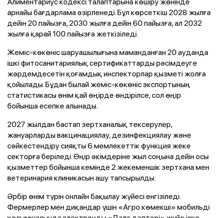
Алиментариус кодексі талаптарына көшіру жөнінде
арнайы бағдарлама әзірленеді. Бұл көрсеткіш 2028 жылға
дейін 20 пайызға, 2030 жылға дейін 60 пайызға, ал 2032
жылға қарай 100 пайызға жеткізіледі.
Жеміс-көкөніс шаруашылығына маманданған 20 ауданда
ішкі фитосанитариялық сертификаттарды рәсімдеуге
жәрдемдесетін қоғамдық инспекторлар қызметі жолға
қойылады. Бұдан былай жеміс-көкөніс экспортының
статистикасы өнім қай өңірде өндірілсе, сол өңір
бойынша есепке алынады.
2027 жылдан бастап зертханалық тексерулер,
жануарларды вакцинациялау, дезинфекциялау және
сәйкестендіру сияқты 6 мемлекеттік функция жеке
секторға беріледі. Өңір әкімдеріне жыл соңына дейін осы
қызметтер бойынша кемінде 2 жекеменшік зертхана мен
ветеринария клиникасын ашу тапсырылды.
Әрбір өнім түрін онлайн бақылау жүйесі енгізіледі.
Фермерлер мен диқандар үшін «Агро көмекші» мобильді
қосымшасында электронды «Дала дәптері» жүйе іске