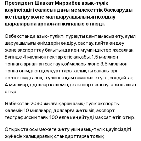
Президент Шавкат Мирзиёев азық-түлік
қауіпсіздігі саласындағы мемлекеттік басқаруды
жетілдіру және мал шаруашылығын қолдау
шараларына арналған жиналыс өткізді.
Өзбекстанда азық-түлікті тұрақты қамтамасыз ету, ауыл
шаруашылығы өнімдерін өндіру, сақтау, қайта өңдеу
және экспорттау бағытында кең мүмкіндіктер жасалған.
Бүгінде 4 миллион гектар егіс алқабы, 1,5 миллион
тоннаға арналған сақтау қоймалары және 3,5 миллион
тонна өнімді өңдеу қуаттары халықты сапалы әрі
қолжетімді азық-түлікпен қамтамасыз етуге, сондай-ақ
4 миллиард доллар көлемінде экспорт жасауға жол ашып
отыр.
Өзбекстан 2030 жылға қарай азық-түлік экспорты
көлемін 10 миллиард долларға жеткізіп, экспорт
географиясын тағы 100 елге кеңейтуді мақсат етіп отыр.
Отырыста осы межеге жету үшін азық-түлік қауіпсіздігі
жүйесін халықаралық стандарттарға толық