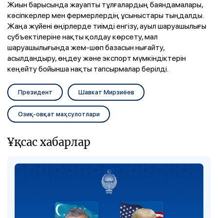
Жиын барысында жауапты тұлғалардың баяндамалары,
кәсіпкерлер мен фермерлердің ұсыныстары тыңдалды.
Жаңа жүйені өңірлерде тиімді енгізу, ауыл шаруашылығы
субъектілеріне нақты қолдау көрсету, мал
шаруашылығында жем-шөп базасын нығайту,
асылдандыру, өңдеу және экспорт мүмкіндіктерін
кеңейту бойынша нақты тапсырмалар берілді.
Президент
Шавкат Мирзиёев
Озиқ-овқат маҳсулотлари
Ұқсас хабарлар