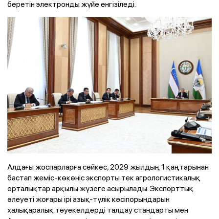
беретін электронды жүйе енгізіледі.
Алдағы жоспарларға сәйкес, 2029 жылдың 1 қаңтарынан
бастап жеміс-көкөніс экспорты тек агрологистикалық
орталықтар арқылы жүзеге асырылады. Экспорттық
әлеуеті жоғары ірі азық-түлік кәсіпорындарын
халықаралық тәуекелдерді талдау стандарты мен