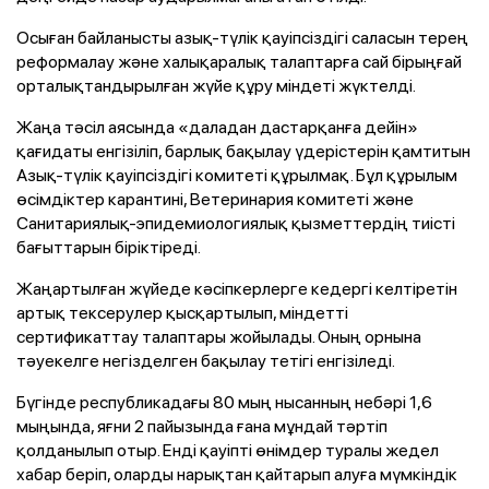
Осыған байланысты азық-түлік қауіпсіздігі саласын терең
реформалау және халықаралық талаптарға сай бірыңғай
орталықтандырылған жүйе құру міндеті жүктелді.
Жаңа тәсіл аясында «даладан дастарқанға дейін»
қағидаты енгізіліп, барлық бақылау үдерістерін қамтитын
Азық-түлік қауіпсіздігі комитеті құрылмақ. Бұл құрылым
өсімдіктер карантині, Ветеринария комитеті және
Санитариялық-эпидемиологиялық қызметтердің тиісті
бағыттарын біріктіреді.
Жаңартылған жүйеде кәсіпкерлерге кедергі келтіретін
артық тексерулер қысқартылып, міндетті
сертификаттау талаптары жойылады. Оның орнына
тәуекелге негізделген бақылау тетігі енгізіледі.
Бүгінде республикадағы 80 мың нысанның небәрі 1,6
мыңында, яғни 2 пайызында ғана мұндай тәртіп
қолданылып отыр. Енді қауіпті өнімдер туралы жедел
хабар беріп, оларды нарықтан қайтарып алуға мүмкіндік