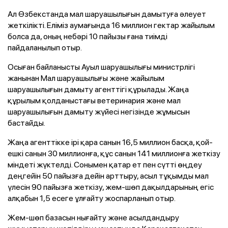
Ал Өзбекстанда мал шаруашылығын дамытуға әлеует
жеткілікті. Еліміз аумағында 16 миллион гектар жайылым
болса да, оның небәрі 10 пайызы ғана тиімді
пайдаланылып отыр.
Осыған байланысты Ауыл шаруашылығы министрлігі
жанынан Мал шаруашылығы және жайылым
шаруашылығын дамыту агенттігі құрылады. Жаңа
құрылым қолданыстағы ветеринария және мал
шаруашылығын дамыту жүйесі негізінде жұмысын
бастайды.
Жаңа агенттікке ірі қара санын 16,5 миллион басқа, қой-
ешкі санын 30 миллионға, құс санын 141 миллионға жеткізу
міндеті жүктелді. Сонымен қатар ет пен сүтті өңдеу
деңгейін 50 пайызға дейін арттыру, асыл тұқымды мал
үлесін 90 пайызға жеткізу, жем-шөп дақылдарының егіс
алқабын 1,5 есеге ұлғайту жоспарланып отыр.
Жем-шөп базасын нығайту және асылдандыру