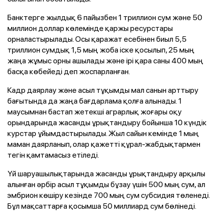
Банктерге жылдық 6 пайызбен 1 триллион сум және 50
миллион доллар көлемінде қаржы ресурстары
орналастырылады. Осы қаражат есебінен биыл 5,5
триллион сумдық 1,5 мың жоба іске қосылып, 25 мың
жаңа жұмыс орны ашылады және ірі қара саны 400 мың
басқа көбейеді деп жоспарланған.
Кадр даярлау және асыл тұқымды мал санын арттыру
бағытында да жаңа бағдарлама қолға алынады. 1
маусымнан бастап жетекші аграрлық жоғары оқу
орындарында жасанды ұрықтандыру бойынша 10 күндік
курстар ұйымдастырылады. Жыл сайын кемінде 1 мың
маман даярланып, олар қажетті құрал-жабдықтармен
тегін қамтамасыз етіледі.
Үй шаруашылықтарында жасанды ұрықтандыру арқылы
алынған әрбір асыл тұқымды бұзау үшін 500 мың сум, ал
эмбрион көшіру кезінде 700 мың сум субсидия төленеді.
Бұл мақсаттарға қосымша 50 миллиард сум бөлінеді.