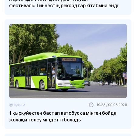
фестивалі» Гиннестің рекордтар кітабына енді
Қоғам
10:23 / 09.08.2026
1 қыркүйектен бастап автобусқа мінген бойда
жолақы төлеу міндетті болады