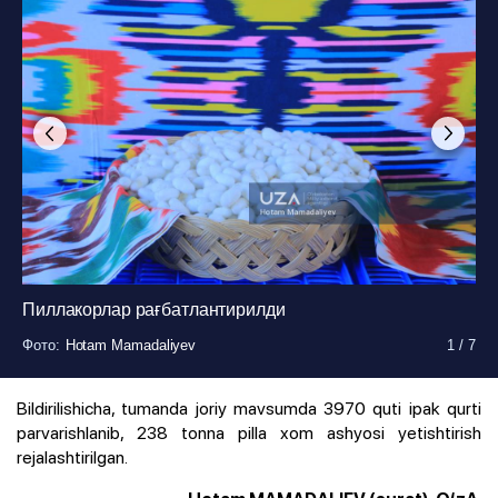
Пиллакорлар рағбатлантирилди
Фото
Фото
Фото
Фото
Фото
Фото
Фото
:
:
:
:
:
:
:
Hotam Mamadaliyev
Hotam Mamadaliyev
Hotam Mamadaliyev
Hotam Mamadaliyev
Hotam Mamadaliyev
Hotam Mamadaliyev
Hotam Mamadaliyev
1
1
1
1
1
1
1
/
/
/
/
/
/
/
7
7
7
7
7
7
7
Bildirilishicha, tumanda joriy mavsumda 3970 quti ipak qurti
parvarishlanib, 238 tonna pilla xom ashyosi yetishtirish
rejalashtirilgan.