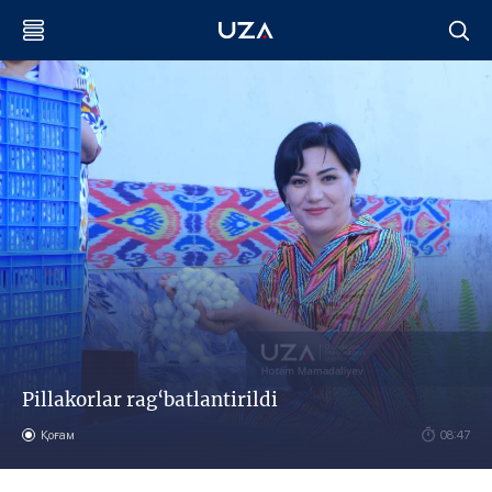
Pillakorlar rag‘batlantirildi
Қоғам
08:47