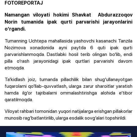
FOTOREPORTAJ
Namangan viloyati hokimi Shavkat Abdurazzoqov
Norin tumanida ipak qurti parvarishi jarayonlarini
o‘rgandi.
Tumanning Uchtepa mahallasida yashovchi kasanachi Tanzila
Nozimova xonadonida ayni paytda 6 quti ipak qurti
parvarishlanmoqda. Dastlabki hosil terib olingan bo‘lib, endi
pilla o‘rash jarayonidagi ipak qurtlari parvarishi davom
etmoqda.
Ta’kidlash joiz, tumanda pillachilik bilan shug‘ullanayotgan
fuqarolarni qo‘llab-quvvatlash, ularga zarur sharoitlar yaratish
hamda ilg‘or tajribalarni ommalashtirishga alohida e’tibor
qaratilmoqda.
Viloyat rahbari tomonidan yuqori natijalarga erishgan pillakorlar
munosib rag‘batlantirilib, ularga esdalik sovg‘alari topshirildi.