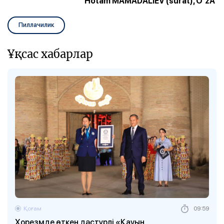
Hotam MAMADALIEV (surat), O‘zA
Пиллачилик
Ұқсас хабарлар
Қоғам
09:59
Хорезмде өткен дәстүрлі «Қауын