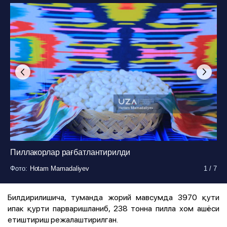
Пиллакорлар рағбатлантирилди
Фото
Фото
Фото
Фото
Фото
Фото
Фото
:
:
:
:
:
:
:
Hotam Mamadaliyev
Hotam Mamadaliyev
Hotam Mamadaliyev
Hotam Mamadaliyev
Hotam Mamadaliyev
Hotam Mamadaliyev
Hotam Mamadaliyev
1
1
1
1
1
1
1
/
/
/
/
/
/
/
7
7
7
7
7
7
7
Билдирилишича, туманда жорий мавсумда 3970 қути
ипак қурти парваришланиб, 238 тонна пилла хом ашёси
етиштириш режалаштирилган.