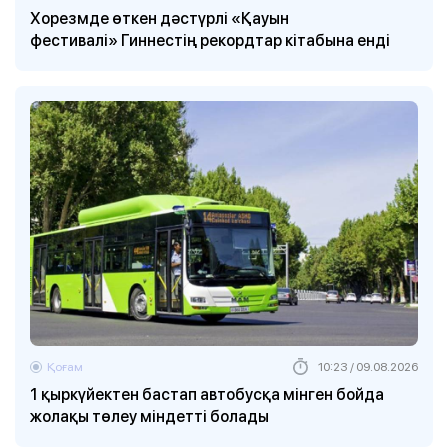
Хорезмде өткен дәстүрлі «Қауын
фестивалі» Гиннестің рекордтар кітабына енді
Қоғам
10:23 / 09.08.2026
1 қыркүйектен бастап автобусқа мінген бойда
жолақы төлеу міндетті болады