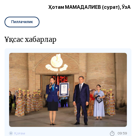
Ҳотам МАМАДАЛИЕВ (сурат), ЎзА
Пиллачилик
Ұқсас хабарлар
Қоғам
09:59