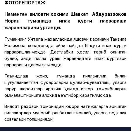
ФОТОРЕПОРТАЖ
Наманган вилояти ҳокими Шавкат Абдураззоқов
Норин туманида ипак қурти парвариши
жараёнларини ўрганди.
Туманнинг Учтепа маҳалласида яшовчи касаначи Танзила
Нозимова хонадонида айни пайтда 6 қути ипак қурти
парваришланмоқда. Дастлабки ҳосил териб олинган
бўлиб, энди пилла ўраш жараёнидаги ипак қуртлари
парвариши давом этмоқда.
Таъкидлаш жоиз, туманда пиллачилик билан
шуғулланаётган фуқароларни қўллаб-қувватлаш, уларга
зарур шароитлар яратиш ҳамда илғор тажрибаларни
оммалаштиришга алоҳида эътибор қаратилмоқда.
Вилоят раҳбари томонидан юқори натижаларга эришган
пиллакорлар муносиб рағбатлантирилиб, уларга эсдалик
совғалари топширилди.