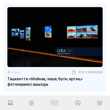
Қоғам
10:37 / 08.08.2026
Ташкентте «Мойнақ: кеше, бүгін, ертең»
фотокөрмесі ашылды