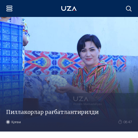
Пиллакорлар рағбатлантирилди
Қоғам
08:47