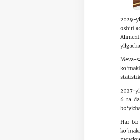
2029-yi
oshirila
Aliment
yilgacha
Meva-sa
ko‘makl
statisti
2027-yil
6 ta da
bo‘yicha
Har bir
ko‘makch
zararkun