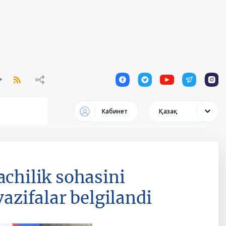
1
1
1
1
1
Кабинет
Қазақ
achilik sohasini
vazifalar belgilandi