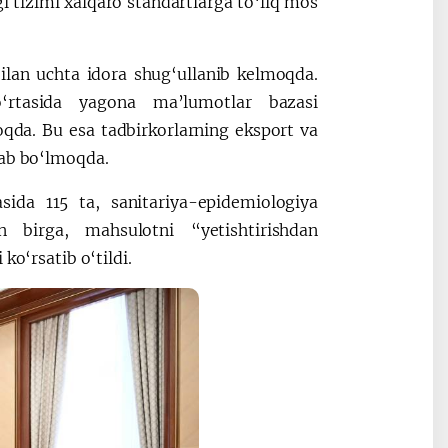
i tizimi xalqaro standartlarga to‘liq mos
bilan uchta idora shug‘ullanib kelmoqda.
o‘rtasida yagona ma’lumotlar bazasi
oqda. Bu esa tadbirkorlarning eksport va
bab bo‘lmoqda.
asida 115 ta, sanitariya-epidemiologiya
 birga, mahsulotni “yetishtirishdan
ko‘rsatib o‘tildi.