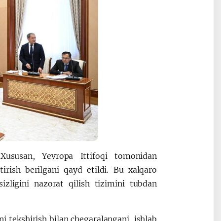
Xususan, Yevropa Ittifoqi tomonidan
irish berilgani qayd etildi. Bu xalqaro
zligini nazorat qilish tizimini tubdan
 tekshirish bilan chegaralangani, ishlab