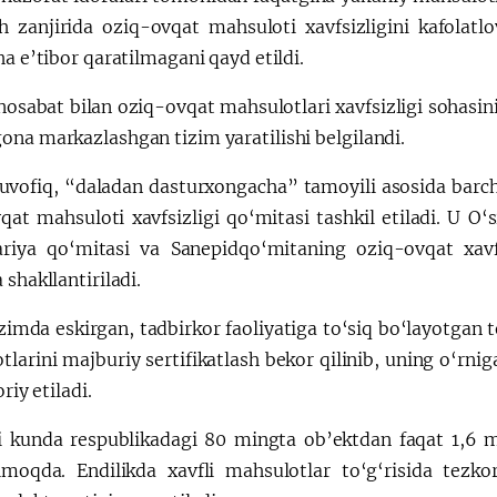
sh zanjirida oziq-ovqat mahsuloti xavfsizligini kafolatlo
ha e’tibor qaratilmagani qayd etildi.
sabat bilan oziq-ovqat mahsulotlari xavfsizligi sohasini 
ona markazlashgan tizim yaratilishi belgilandi.
vofiq, “daladan dasturxongacha” tamoyili asosida barch
at mahsuloti xavfsizligi qo‘mitasi tashkil etiladi. U O‘s
ariya qo‘mitasi va Sanepidqo‘mitaning oziq-ovqat xavfs
 shakllantiriladi.
zimda eskirgan, tadbirkor faoliyatiga to‘siq bo‘layotgan 
larini majburiy sertifikatlash bekor qilinib, uning o‘rni
oriy etiladi.
 kunda respublikadagi 80 mingta ob’ektdan faqat 1,6 mi
ilmoqda. Endilikda xavfli mahsulotlar to‘g‘risida tezko