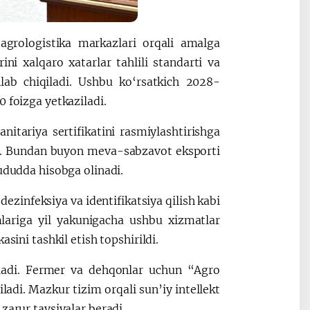
grologistika markazlari orqali amalga
ini xalqaro xatarlar tahlili standarti va
hlab chiqiladi. Ushbu ko‘rsatkich 2028-
 foizga yetkaziladi.
itariya sertifikatini rasmiylashtirishga
adi. Bundan buyon meva-sabzavot eksporti
hududda hisobga olinadi.
ezinfeksiya va identifikatsiya qilish kabi
mlariga yil yakunigacha ushbu xizmatlar
sini tashkil etish topshirildi.
iladi. Fermer va dehqonlar uchun “Agro
ladi. Mazkur tizim orqali sun’iy intellekt
zarur tavsiyalar beradi.