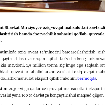
nt Shavkat Mirziyoyev oziq-ovqat mahsulotlari xavfsizli
lashtirish hamda chorvachilik sohasini qo‘llab-quvvatlas
i.
timizda oziq-ovqat ta’minotini barqarorlashtirish, qishlo
, qayta ishlash va eksport qilish bo‘yicha keng imkoniya
ekin maydoni, 1,5 million tonna sig‘imga ega saqlash om
shlash quvvatlari aholini arzon va sifatli oziq-ovqat mah
 dollarlik mahsulot eksport qilish imkonini
bermoqda
.
ston 2030-yilga qadar oziq-ovqat mahsulotlari eksportini
yasini yana 100 ta davlatga kengaytirishni maqsad qilgan.