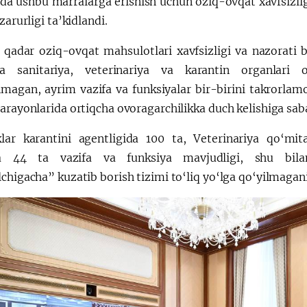
hda ushbu marralarga erishish uchun oziq-ovqat xavfsizlig
 zarurligi ta’kidlandi.
 qadar oziq-ovqat mahsulotlari xavfsizligi va nazorati 
da sanitariya, veterinariya va karantin organlari 
nmagan, ayrim vazifa va funksiyalar bir-birini takrorlam
jarayonlarida ortiqcha ovoragarchilikka duch kelishiga sa
klar karantini agentligida 100 ta, Veterinariya qo‘mit
da 44 ta vazifa va funksiya mavjudligi, shu bilan
chigacha” kuzatib borish tizimi to‘liq yo‘lga qo‘yilmagani 