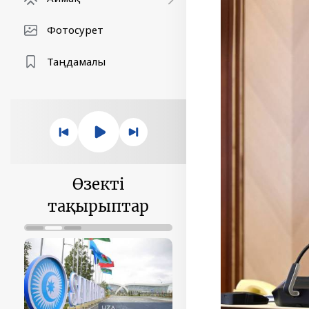
Фотосурет
Таңдамалы
Өзекті
тақырыптар