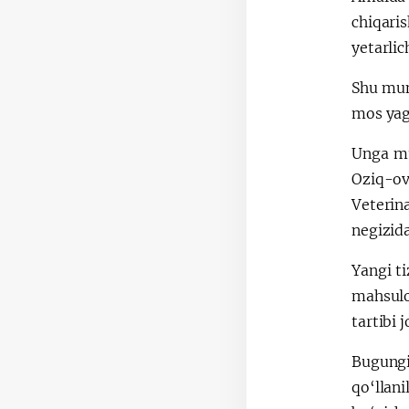
chiqari
yetarlic
Shu muno
mos yag
Unga mu
Oziq-ovq
Veterin
negizida
Yangi ti
mahsulot
tartibi j
Bugungi
qo‘llan