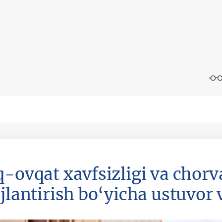
q-ovqat xavfsizligi va chorv
jlantirish bo‘yicha ustuvor 