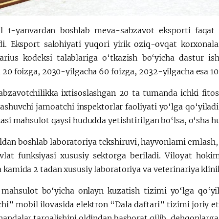
l 1-yanvardan boshlab meva-sabzavot eksporti faqat a
di. Eksport salohiyati yuqori yirik oziq-ovqat korxonalar
arius kodeksi talablariga o‘tkazish bo‘yicha dastur is
 20 foizga, 2030-yilgacha 60 foizga, 2032-yilgacha esa 100
bzavotchilikka ixtisoslashgan 20 ta tumanda ichki fitosan
ashuvchi jamoatchi inspektorlar faoliyati yo‘lga qo‘yil
kasi mahsulot qaysi hududda yetishtirilgan bo‘lsa, o‘sha 
dan boshlab laboratoriya tekshiruvi, hayvonlarni emlash, d
vlat funksiyasi xususiy sektorga beriladi. Viloyat hoki
 kamida 2 tadan xususiy laboratoriya va veterinariya klinika
 mahsulot bo‘yicha onlayn kuzatish tizimi yo‘lga qo‘y
i” mobil ilovasida elektron “Dala daftari” tizimi joriy eti
andalar tarqalishini oldindan bashorat qilib, dehqonlarga 