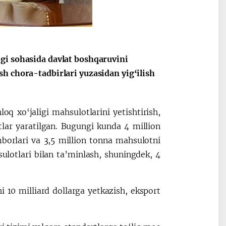
gi sohasida davlat boshqaruvini
h chora-tadbirlari yuzasidan yig‘ilish
q xo‘jaligi mahsulotlarini yetishtirish,
tlar yaratilgan. Bugungi kunda 4 million
borlari va 3,5 million tonna mahsulotni
sulotlari bilan ta’minlash, shuningdek, 4
 10 milliard dollarga yetkazish, eksport