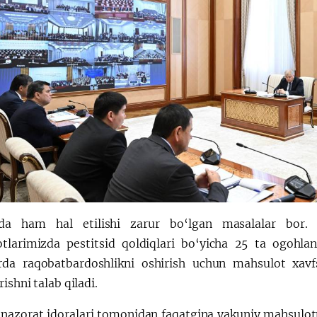
tda ham hal etilishi zarur bo‘lgan masalalar bor. 
tlarimizda pestitsid qoldiqlari bo‘yicha 25 ta ogohlant
rda raqobatbardoshlikni oshirish uchun mahsulot xavfsi
rishni talab qiladi.
nazorat idoralari tomonidan faqatgina yakuniy mahsulotni