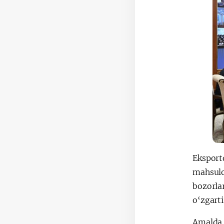
Ekspor
mahsulo
bozorla
o‘zgarti
Amalda 