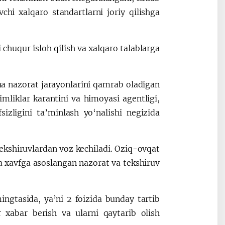
vchi xalqaro standartlarni joriy qilishga
chuqur isloh qilish va xalqaro talablarga
a nazorat jarayonlarini qamrab oladigan
imliklar karantini va himoyasi agentligi,
izligini ta’minlash yo‘nalishi negizida
tekshiruvlardan voz kechiladi. Oziq-ovqat
ga xavfga asoslangan nazorat va tekshiruv
ngtasida, ya’ni 2 foizida bunday tartib
r xabar berish va ularni qaytarib olish