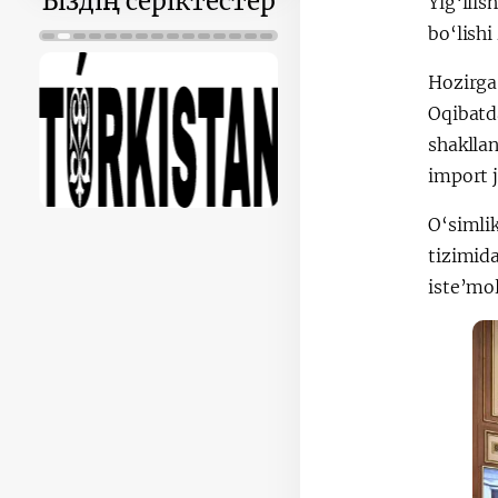
Біздің серіктестер
Yig‘ilis
bo‘lishi
Hozirga
Oqibat
shaklla
import 
O‘simli
tizimi
iste’mol