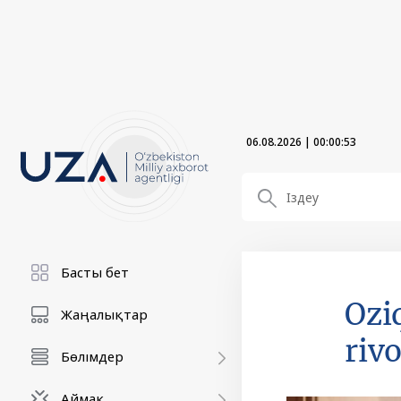
06.08.2026
|
00:00:54
Басты бет
Ozi
Жаңалықтар
rivo
Бөлімдер
Аймақ