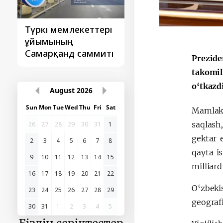
Түркі мемлекеттері
‘Орталық Азия -
ұйымының
Қытай’ бірінші
Самарқанд саммиті
саммиті
Prezide
takomil
o‘tkazd
August
2026
Sun
Mon
Tue
Wed
Thu
Fri
Sat
Mamlaka
saqlash
26
27
28
29
30
31
1
gektar 
2
3
4
5
6
7
8
qayta i
9
10
11
12
13
14
15
milliard
16
17
18
19
20
21
22
O‘zbeki
23
24
25
26
27
28
29
geografi
30
31
1
2
3
4
5