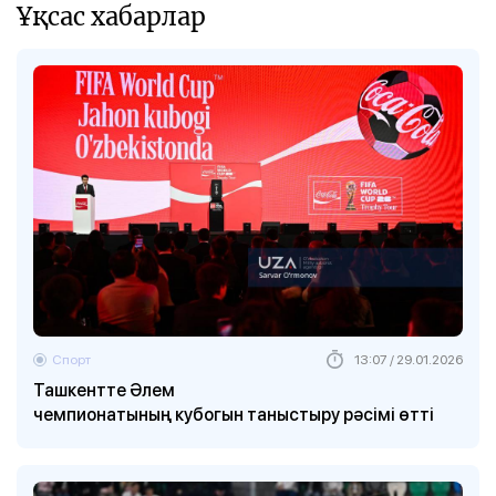
Ұқсас хабарлар
Спорт
13:07 / 29.01.2026
Ташкентте Әлем
чемпионатының кубогын таныстыру рәсімі өтті