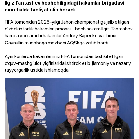
Ilgiz Tantashev boshchiligidagi hakamlar brigadasi
mundialda faoliyat olib boradi.
FIFA tomonidan 2026-yilgi Jahon chempionatiga jalb etilgan
o‘zbekistonlik hakamlar jamoasi – bosh hakam Ilgiz Tantashev
hamda yordamchi hakamlar Andrey
Sapenko va Timur
Gaynullin musobaqa mezboni AQShga yetib bordi.
Ayni kunlarda hakamlarimiz FIFA tomonidan tashkil etilgan
o‘quv-mashg‘ulot yig‘inlarida ishtirok etib, jismoniy va nazariy
tayyorgarlik ustida ishlamoqda.