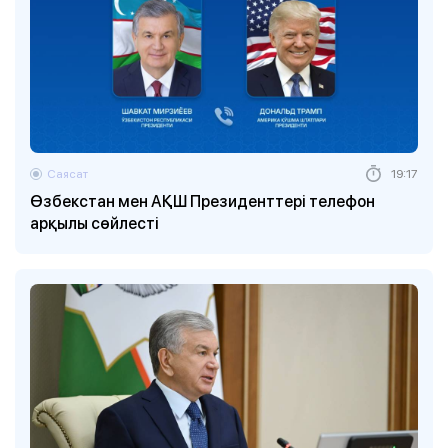
Саясат
19:17
Өзбекстан мен АҚШ Президенттері телефон
арқылы сөйлесті