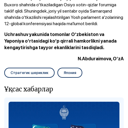
Buxoro shahrida o‘tkaziladigan Osiyo xotin-qizlar forumiga
taklif qildi. Shuningdek, joriy yil sentabr oyida Samarqand
shahrida o‘tkazilishi rejalashtirilgan Yosh parlament a’zolarining
12-global konferensiyasi haqida ma’lumot berildi.
Uchrashuv yakunida tomonlar O‘zbekiston va
Yaponiya o‘rtasidagi ko‘p qirrali hamkorlikni yanada
kengaytirishga tayyor ekanliklarini tasdiqladi.
N.Abduraimova, O‘zA
Стратегик шериклик
Япония
Ұқсас хабарлар