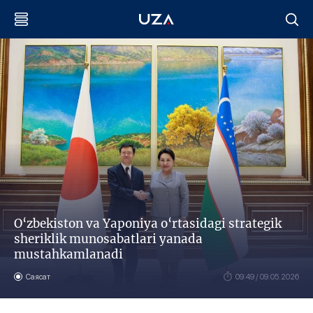
O‘zbekiston va Yaponiya o‘rtasidagi strategik
sheriklik munosabatlari yanada
mustahkamlanadi
Саясат
09:49 / 09.05.2026