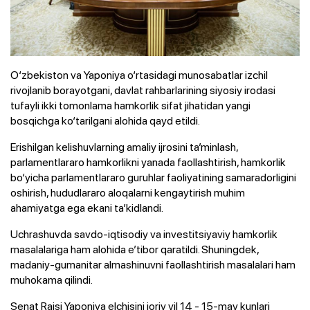
O‘zbekiston va Yaponiya o‘rtasidagi munosabatlar izchil
rivojlanib borayotgani, davlat rahbarlarining siyosiy irodasi
tufayli ikki tomonlama hamkorlik sifat jihatidan yangi
bosqichga ko‘tarilgani alohida qayd etildi.
Erishilgan kelishuvlarning amaliy ijrosini ta’minlash,
parlamentlararo hamkorlikni yanada faollashtirish, hamkorlik
bo‘yicha parlamentlararo guruhlar faoliyatining samaradorligini
oshirish, hududlararo aloqalarni kengaytirish muhim
ahamiyatga ega ekani ta’kidlandi.
Uchrashuvda savdo-iqtisodiy va investitsiyaviy hamkorlik
masalalariga ham alohida e’tibor qaratildi. Shuningdek,
madaniy-gumanitar almashinuvni faollashtirish masalalari ham
muhokama qilindi.
Senat Raisi Yaponiya elchisini joriy yil 14 - 15-may kunlari