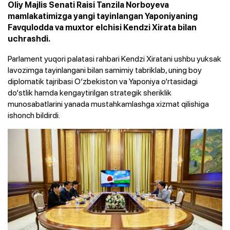
Oliy Majlis Senati Raisi Tanzila Norboyeva
mamlakatimizga yangi tayinlangan Yaponiyaning
Favqulodda va muxtor elchisi Kendzi Xirata bilan
uchrashdi.
Parlament yuqori palatasi rahbari Kendzi Xiratani ushbu yuksak
lavozimga tayinlangani bilan samimiy tabriklab, uning boy
diplomatik tajribasi O‘zbekiston va Yaponiya o‘rtasidagi
do‘stlik hamda kengaytirilgan strategik sheriklik
munosabatlarini yanada mustahkamlashga xizmat qilishiga
ishonch bildirdi.