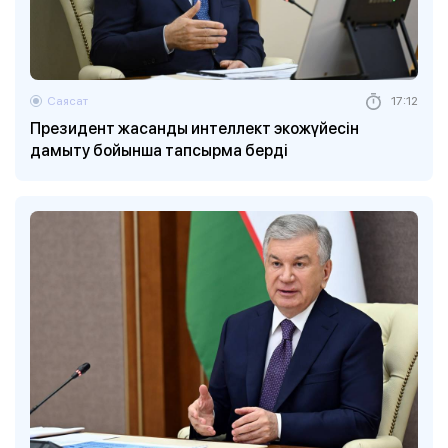
Саясат
17:12
Президент жасанды интеллект экожүйесін
дамыту бойынша тапсырма берді