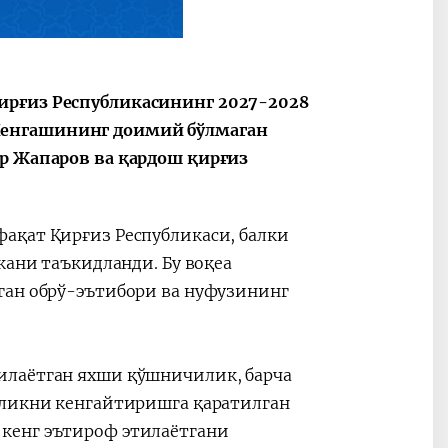
ирғиз Республикасининг 2027-2028
Кенгашининг доимий бўлмаган
ир Жапаров ва қардош қирғиз
ақат Қирғиз Республикаси, балки
кани таъкидланди. Бу воқеа
ган обрў-эътибори ва нуфузининг
илаётган яхши қўшничилик, барча
рликни кенгайтиришга қаратилган
кенг эътироф этилаётгани