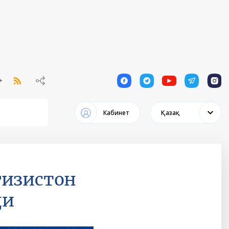
1
1
1
1
1
Кабинет
Қазақ
ғизистон
ди