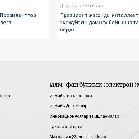
17:12 / 07.08.2026
Президенттері
Президент жасанды интеллект
лесті
экожүйесін дамыту бойынша т
берді
Илм-фан бўлими (электрон ж
рожаат
Илмий иш эълонлари
Илмий йўналишлар
Инновацион ғоялар ва ишланмалар
Таҳрир ҳайъати
Мақолага қўйилган талаблар