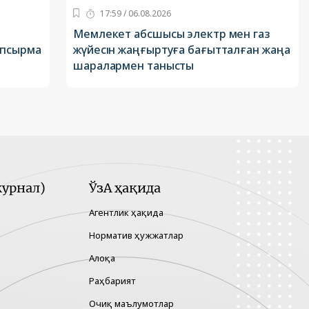
17:59 / 06.08.2026
Мемлекет абсшысы электр мен газ
апсырма
жүйесін жаңғыртуға бағытталған жаңа
шаралармен танысты
урнал)
ЎзА ҳақида
Агентлик ҳақида
Норматив ҳужжатлар
Алоқа
Раҳбарият
Очиқ маълумотлар