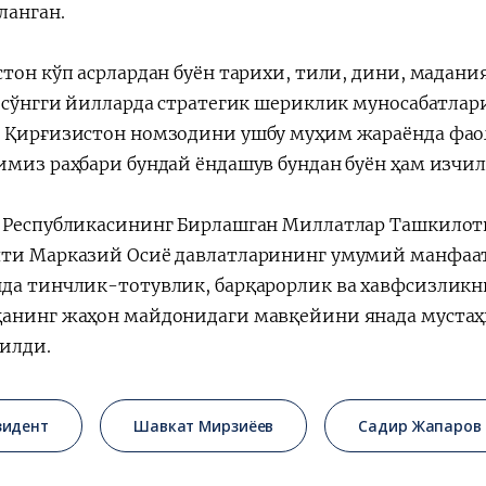
ланган.
стон кўп асрлардан буён тарихи, тили, дини, мадан
, сўнгги йилларда стратегик шериклик муносабатлар
 Қирғизистон номзодини ушбу муҳим жараёнда фаол
имиз раҳбари бундай ёндашув бундан буён ҳам изч
 Республикасининг Бирлашган Миллатлар Ташкилот
ти Марказий Осиё давлатларининг умумий манфаат
да тинчлик-тотувлик, барқарорлик ва хавфсизликн
анинг жаҳон майдонидаги мавқейини янада муста
илди.
зидент
Шавкат Мирзиёев
Садир Жапаров