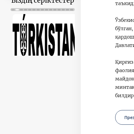
Біздің серіктестер
таъкид
Ўзбеки
бўлган
қардош
Давлат
Қирғиз
фаолия
майдон
минтақ
билдир
Пре