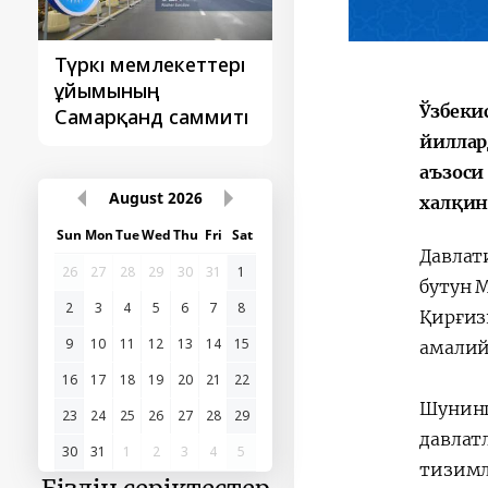
Түркі мемлекеттері
‘Орталық Азия -
ұйымының
Қытай’ бірінші
Ўзбеки
Самарқанд саммиті
саммиті
йиллар
аъзоси
August
2026
халқин
Sun
Mon
Tue
Wed
Thu
Fri
Sat
Давлат
26
27
28
29
30
31
1
бутун 
2
3
4
5
6
7
8
Қирғиз
9
10
11
12
13
14
15
амалий
16
17
18
19
20
21
22
Шунинг
23
24
25
26
27
28
29
давлат
30
31
1
2
3
4
5
тизимл