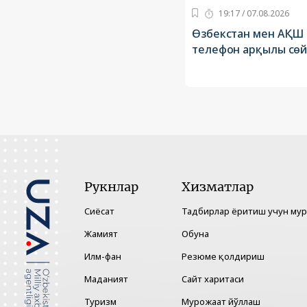
19:17 / 07.08.2026
Өзбекстан мен АҚШ 
телефон арқылы сөй
Рукнлар
Хизматлар
Сиёсат
Тадбирлар ёритиш учун му
Жамият
Обуна
Илм-фан
Резюме қолдириш
Маданият
Сайт харитаси
Туризм
Мурожаат йўллаш