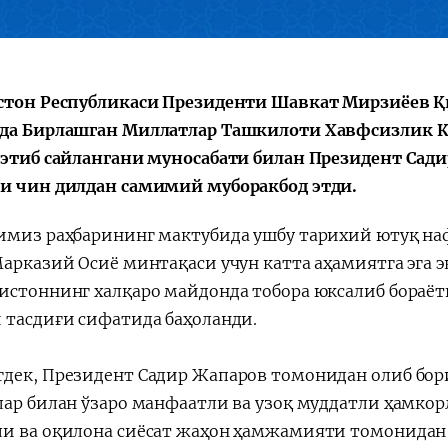
стон Республикаси Президенти Шавкат Мирзиёев Қ
да Бирлашган Миллатлар Ташкилоти Хавфсизлик 
 этиб сайлангани муносабати билан Президент Сад
и чин дилдан самимий муборакбод этди.
имиз раҳбарининг мактубида ушбу тарихий ютуқ наф
Марказий Осиё минтақаси учун катта аҳамиятга эга э
истоннинг халқаро майдонда тобора юксалиб бораёт
 тасдиғи сифатида баҳоланди.
дек, Президент Садир Жапаров томонидан олиб бор
лар билан ўзаро манфаатли ва узоқ муддатли ҳамко
и ва оқилона сиёсат жаҳон ҳамжамияти томонидан 