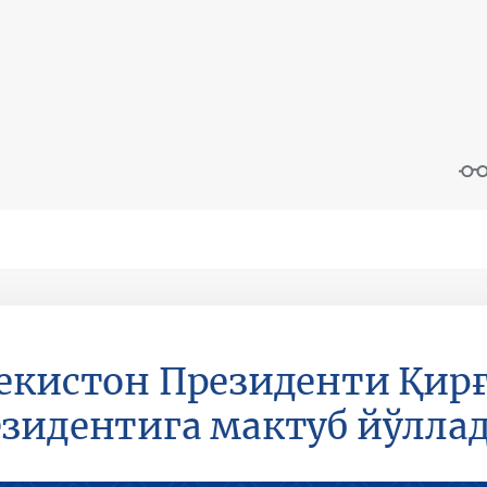
екистон Президенти Қир
зидентига мактуб йўлла