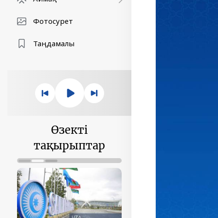
Фотосурет
Таңдамалы
Өзекті
тақырыптар