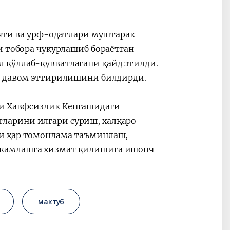
ияти ва урф-одатлари муштарак
и тобора чуқурлашиб бораётган
 қўллаб-қувватлагани қайд этилди.
ил давом эттирилишини билдирди.
и Хавфсизлик Кенгашидаги
ларини илгари суриш, халқаро
и ҳар томонлама таъминлаш,
ҳкамлашга хизмат қилишига ишонч
мактуб