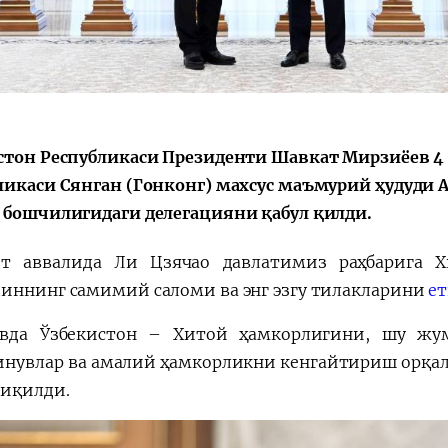
стон Республикаси Президенти Шавкат Мирзиёев 4
ликаси Сянган (Гонконг) махсус маъмурий ҳудуди
 бошчилигидаги делегацияни қабул қилди.
т аввалида Ли Цзячао давлатимиз раҳбарига Х
иннинг самимий саломи ва энг эзгу тилакларини
ет
вда Ўзбекистон – Хитой ҳамкорлигини, шу жум
нувлар ва амалий ҳамкорликни кенгайтириш орқа
чиқилди.