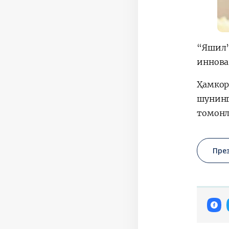
“Яшил”
иннова
Ҳамко
шунинг
томонл
Пре