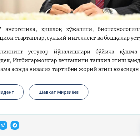
 энергетика, қишлоқ хўжалиги, биотехнология
цион стартаплар, сунъий интеллект ва бошқалар уст
рликнинг устувор йўналишлари бўйича қўшма
дек, Ишбилармонлар кенгашини ташкил этиш ҳамда
ама асосда визасиз тартибни жорий этиш юзасидан
зидент
Шавкат Мирзиёев