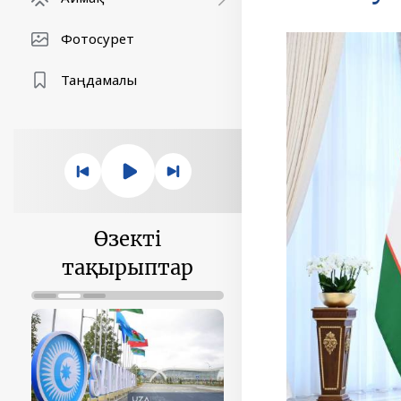
Фотосурет
Таңдамалы
Өзекті
тақырыптар