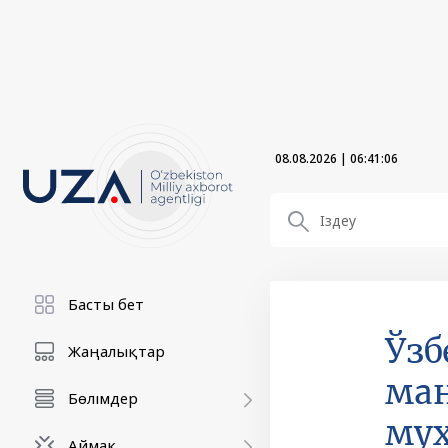
08.08.2026
|
06:41:08
Басты бет
Ўзб
Жаңалықтар
ма
Бөлімдер
му
Аймақ