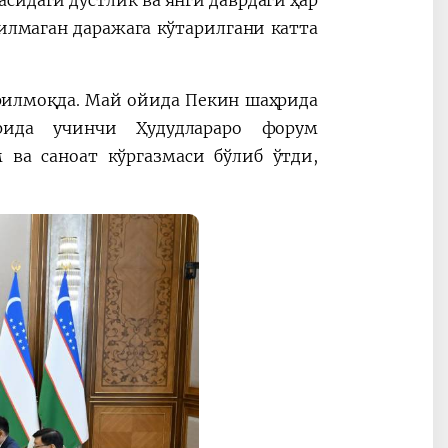
асидаги дўстлик ва янги даврдаги ҳар
лмаган даражага кўтарилгани катта
рилмоқда. Май ойида Пекин шаҳрида
рида учинчи Ҳудудлараро форум
ва саноат кўргазмаси бўлиб ўтди,