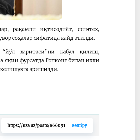
лар, рақамли иқтисодиёт, финтех,
увор соҳалар сифатида қайд этилди.
 “йўл харитаси”ни қабул қилиш,
 яқин фурсатда Гонконг билан икки
 келишувга эришилди.
https://uza.uz/posts/866091
Көшіру