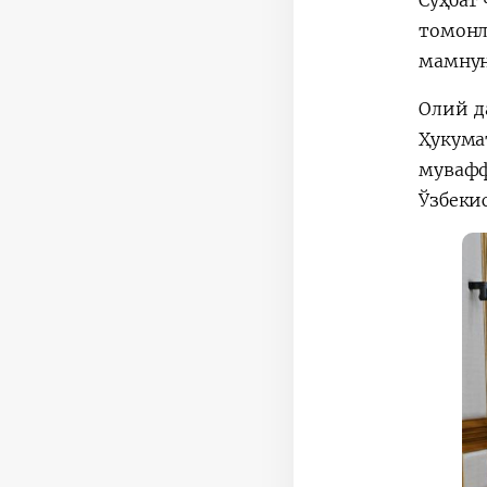
Суҳбат
томонл
мамнун
Олий д
Ҳукум
мувафф
Ўзбеки