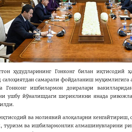
стон ҳудудларининг Гонконг билан иқтисодий 
 салоҳиятдан самарали фойдаланиш муҳимлигига а
а Гонконг ишбилармон доиралари вакилларида
ни ушбу йўналишдаги шерикликни янада ривожл
илди.
иқтисодий ва молиявий алоқаларни кенгайтириш, с
, туризм ва ишбилармонлик алмашинувларини ри