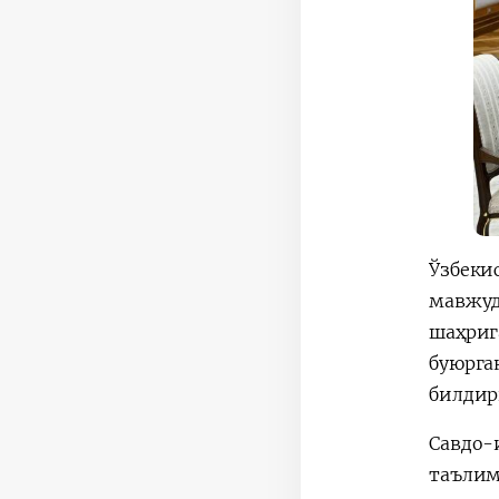
Ўзбеки
мавжуд
шаҳриг
буюрга
билдир
Савдо-
таълим