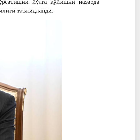
кўрсатишни йўлга қўйишни назарда
млиги таъкидланди.