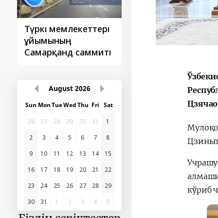
Түркі мемлекеттері
‘Орталық Азия -
ұйымының
Қытай’ бірінші
Самарқанд саммиті
саммиті
Ўзбеки
August
2026
Респуб
Цзячао
Sun
Mon
Tue
Wed
Thu
Fri
Sat
26
27
28
29
30
31
1
Мулоқо
2
3
4
5
6
7
8
Цзиньп
9
10
11
12
13
14
15
Учрашу
16
17
18
19
20
21
22
алмаши
23
24
25
26
27
28
29
кўриб 
30
31
1
2
3
4
5