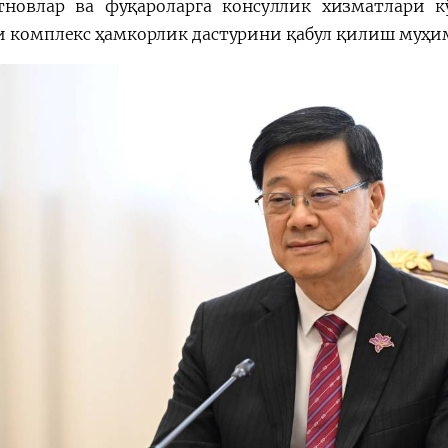
тновлар ва фуқароларга консуллик хизматлари 
и комплекс ҳамкорлик дастурини қабул қилиш муҳи