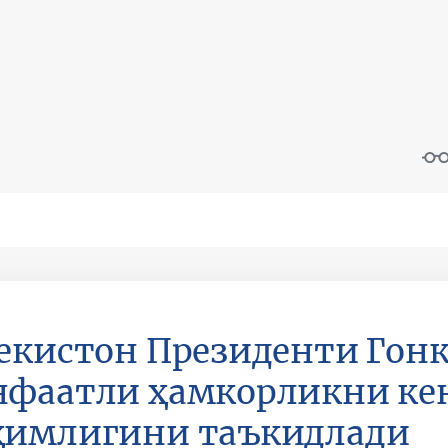
екистон Президенти Гонк
нфаатли ҳамкорликни к
ҳимлигини таъкидлади