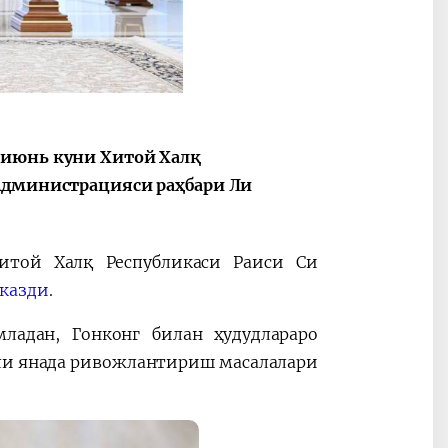
 июнь куни Хитой Халқ
 Администрацияси раҳбари Ли
итой Халқ Республикаси Раиси Си
казди
.
ладан, Гонконг билан ҳудудлараро
ли янада ривожлантириш масалалари