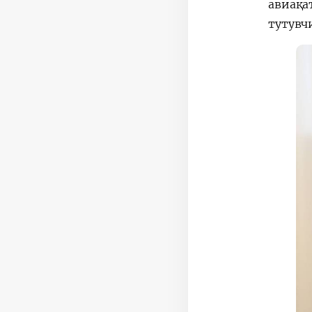
авиақа
тутувч