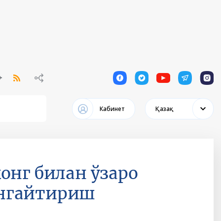
1
1
1
1
1
Кабинет
Қазақ
онг билан ўзаро
енгайтириш