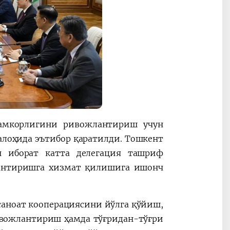
ҳамкорлигини ривожлантириш учун
лоҳида эътибор қаратилди. Тошкент
н иборат катта делегация ташриф
антиришга хизмат қилишига ишонч
аноат кооперациясини йўлга қўйиш,
вожлантириш ҳамда тўғридан-тўғри