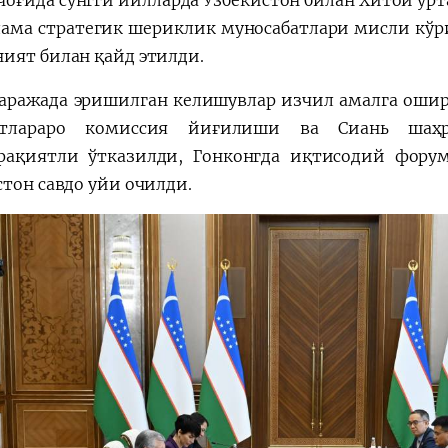
 чоғида сўнгги йилларда Ўзбекистон билан Хитой ўрт
ама стратегик шериклик муносабатлари мисли кўри
ият билан қайд этилди.
аражада эришилган келишувлар изчил амалга оши
атлараро комиссия йиғилиши ва Сиань шаҳ
ақиятли ўтказилди, Гонконгда иқтисодий форум 
стон савдо уйи очилди.