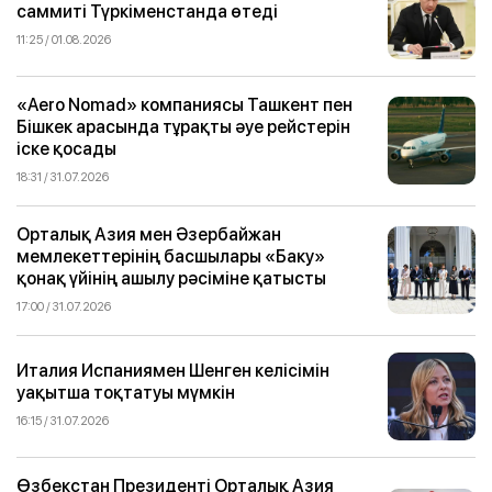
саммиті Түркіменстанда өтеді
11:25 / 01.08.2026
«Aero Nomad» компаниясы Ташкент пен
Бішкек арасында тұрақты әуе рейстерін
іске қосады
18:31 / 31.07.2026
Орталық Азия мен Әзербайжан
мемлекеттерінің басшылары «Баку»
қонақ үйінің ашылу рәсіміне қатысты
17:00 / 31.07.2026
Италия Испаниямен Шенген келісімін
уақытша тоқтатуы мүмкін
16:15 / 31.07.2026
Өзбекстан Президенті Орталық Азия