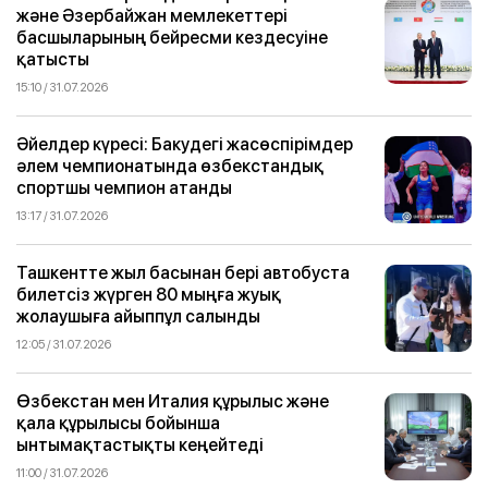
және Әзербайжан мемлекеттері
басшыларының бейресми кездесуіне
қатысты
15:10 / 31.07.2026
Әйелдер күресі: Бакудегі жасөспірімдер
әлем чемпионатында өзбекстандық
спортшы чемпион атанды
13:17 / 31.07.2026
Ташкентте жыл басынан бері автобуста
билетсіз жүрген 80 мыңға жуық
жолаушыға айыппұл салынды
12:05 / 31.07.2026
Өзбекстан мен Италия құрылыс және
қала құрылысы бойынша
ынтымақтастықты кеңейтеді
11:00 / 31.07.2026