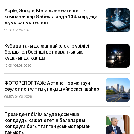
Apple, Google, Meta және өзге де IT-
компаниялар Өзбекстанда 144 млрд-қа
жуық салық төледі
12:00 / 04.08.2026
Кубада тағы да жаппай электр үзілісі
болды: ел бесінші рет қараңғылық
құшағында қалды
10:53 / 04.08.2026
ФОТОРЕПОРТАЖ: Астана – заманауи
сәулет пен ұлттық нақыш үйлескен шаһар
09:57 / 04.08.2026
Президент білім алуда қосымша
қолдауды қажет ететін балаларды
қолдауға бағытталған ұсыныстармен
танысты