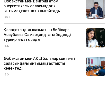
Өзбекстан мен Венгрия атом
энергетикасы саласындағы
ынтымақтастықты нығайтады
14:27
Қазақстандық шахматшы Бибісара
Асаубаева Самарқандтағы беделді
турнирге қатысады
13:19
Өзбекстан мен АҚШ балалар контенті
саласындағы ынтымақтастықты
кеңейтеді
12:01