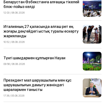
Беларустан Өзбекстанға алғашқы тікелей
блок-пойыз келді
12:03 / 06.08.2026
Италияның 27 қаласында алғаш рет ең
жоғары деңгейдегі ыстық туралы ескерту
жарияланды
10:52 / 06.08.2026
Түнгі шамдармен құлпырған Науаи
09:56 / 06.08.2026
Президент мал шаруашылығы мен құс
шаруашылығын дамыту жөніндегі
шаралармен танысты
17:38 / 05.08.2026