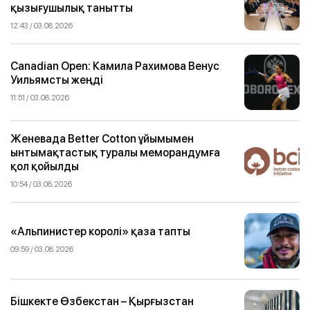
қызығушылық танытты
12:43 / 03.08.2026
Canadian Open: Камила Рахимова Венус
Уильямсты жеңді
11:51 / 03.08.2026
Женевада Better Cotton ұйымымен
ынтымақтастық туралы меморандумға
қол қойылды
10:54 / 03.08.2026
«Альпинистер королі» қаза тапты
09:59 / 03.08.2026
Бішкекте Өзбекстан – Қырғызстан