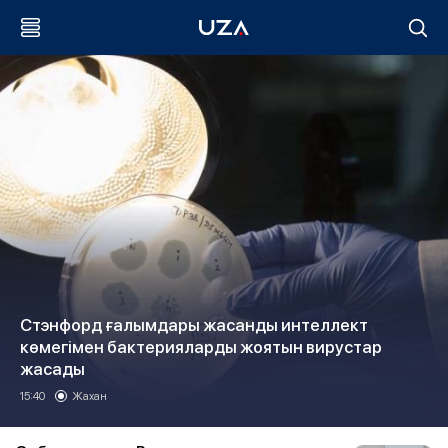
Стэнфорд ғалымдары жасанды интеллект
көмегімен бактерияларды жоятын вирустар
жасады
15:40
Жахан