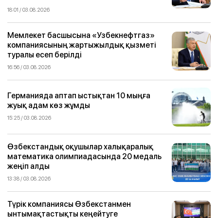
18:01 / 03.08.2026
Мемлекет басшысына «Узбекнефтгаз»
компаниясының жартыжылдық қызметі
туралы есеп берілді
16:56 / 03.08.2026
Германияда аптап ыстықтан 10 мыңға
жуық адам көз жұмды
15:25 / 03.08.2026
Өзбекстандық оқушылар халықаралық
математика олимпиадасында 20 медаль
жеңіп алды
13:38 / 03.08.2026
Түрік компаниясы Өзбекстанмен
ынтымақтастықты кеңейтуге