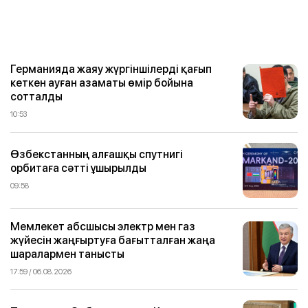
Германияда жаяу жүргіншілерді қағып
кеткен ауған азаматы өмір бойына
сотталды
10:53
Өзбекстанның алғашқы спутнигі
орбитаға сәтті ұшырылды
09:58
Мемлекет абсшысы электр мен газ
жүйесін жаңғыртуға бағытталған жаңа
шаралармен танысты
17:59 / 06.08.2026