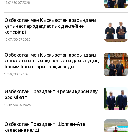
17:01 / 30.07.2026
Өзбекстан мен Қырғызстан арасындағы
қатынастар одақтастық деңгейіне
көтерілді
16:07 / 30.07.2026
Өзбекстан мен Қырғызстан арасындағы
көпжақты ынтымақтастықты дамытудың
басым бағыттары талқыланды
15:56 / 30.07.2026
Өзбекстан Президентін ресми қарсы алу
рәсімі өтті
14:42 / 30.07.2026
Өзбекстан Президенті Шолпан-Ата
қаласына келді