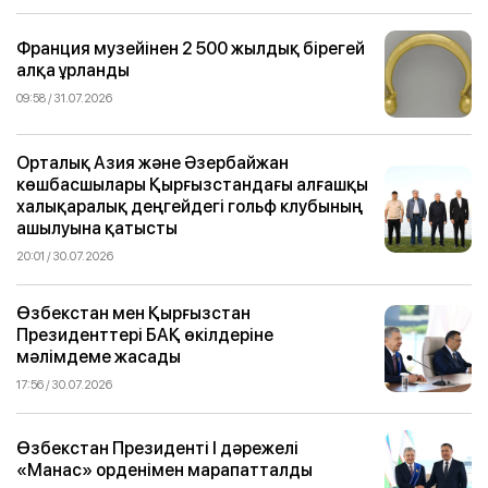
Франция музейінен 2 500 жылдық бірегей
алқа ұрланды
09:58 / 31.07.2026
Орталық Азия және Әзербайжан
көшбасшылары Қырғызстандағы алғашқы
халықаралық деңгейдегі гольф клубының
ашылуына қатысты
20:01 / 30.07.2026
Өзбекстан мен Қырғызстан
Президенттері БАҚ өкілдеріне
мәлімдеме жасады
17:56 / 30.07.2026
Өзбекстан Президенті I дәрежелі
«Манас» орденімен марапатталды