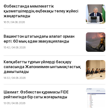
Өзбекстанда мемлекеттік
қызметшілердің еңбекақы төлеу жүйесі
жаңартылады
16:51 / 04.08.2026
Вашингтон штатындағы алапат орман
өрті: 60 мың адам эвакуацияланды
15:42 / 04.08.2026
Көпқабатты тұрғын үйлерді басқару
саласында Жапониямен ынтымақтастық
дамытылады
14:32 / 04.08.2026
Шахмат: Өзбекстан құрамасы FIDE
рейтингінде бір саты жоғарылады
13:05 / 04.08.2026