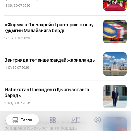
13:36 / 30.07.2026
«Формула-1» Бахрейн Гран-приін өткізу
құқығын Малайзияға берді
12:18 / 30.07.2026
Венгрияда төтенше жағдай жарияланды
11:17 / 30.07.2026
Өзбекстан Президенті Қырғызстанға
барады
10:09 / 30.07.2026
Таспа
Өзбекстан Президенті мемлекеттік
сапармен Қырғызстанға барады