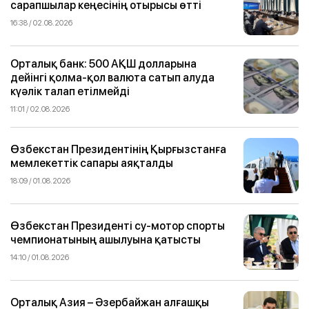
сарапшылар кеңесінің отырысы өтті
16:38 / 02.08.2026
Орталық банк: 500 АҚШ долларына
дейінгі қолма-қол валюта сатып алуда
күәлік талап етілмейді
11:01 / 02.08.2026
Өзбекстан Президентінің Қырғызстанға
мемлекеттік сапары аяқталды
18:09 / 01.08.2026
Өзбекстан Президенті су-мотор спорты
чемпионатының ашылуына қатысты
14:10 / 01.08.2026
Орталық Азия – Әзербайжан алғашқы