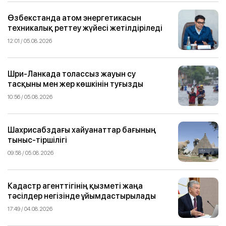
Өзбекстанда атом энергетикасын
техникалық реттеу жүйесі жетілдіріледі
12:01 / 05.08.2026
Шри-Ланкада толассыз жауын су
тасқыны мен жер көшкінін туғызды
10:56 / 05.08.2026
Шахрисабздағы хайуанаттар бағының
тыныс-тіршілігі
09:58 / 05.08.2026
Кадастр агенттігінің қызметі жаңа
тәсілдер негізінде ұйымдастырылады
17:49 / 04.08.2026