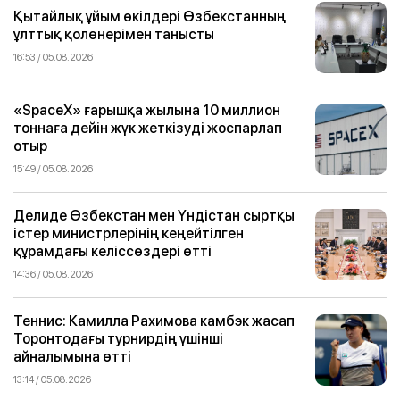
Қытайлық ұйым өкілдері Өзбекстанның
ұлттық қолөнерімен танысты
16:53 / 05.08.2026
«SpaceX» ғарышқа жылына 10 миллион
тоннаға дейін жүк жеткізуді жоспарлап
отыр
15:49 / 05.08.2026
Делиде Өзбекстан мен Үндістан сыртқы
істер министрлерінің кеңейтілген
құрамдағы келіссөздері өтті
14:36 / 05.08.2026
Теннис: Камилла Рахимова камбэк жасап
Торонтодағы турнирдің үшінші
айналымына өтті
13:14 / 05.08.2026