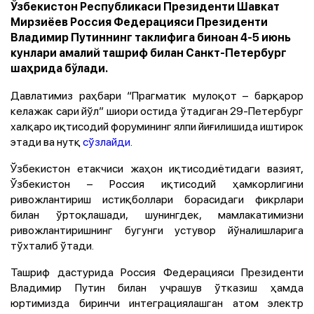
Ўзбекистон Республикаси Президенти Шавкат
Мирзиёев Россия Федерацияси Президенти
Владимир Путиннинг таклифига биноан 4-5 июнь
кунлари амалий ташриф билан Санкт-Петербург
шаҳрида бўлади.
Давлатимиз раҳбари “Прагматик мулоқот – барқарор
келажак сари йўл” шиори остида ўтадиган 29-Петербург
халқаро иқтисодий форумининг ялпи йиғилишида иштирок
этади ва нутқ
сўзлайди
.
Ўзбекистон етакчиси жаҳон иқтисодиётидаги вазият,
Ўзбекистон – Россия иқтисодий ҳамкорлигини
ривожлантириш истиқболлари борасидаги фикрлари
билан ўртоқлашади, шунингдек, мамлакатимизни
ривожлантиришнинг бугунги устувор йўналишларига
тўхталиб ўтади.
Ташриф дастурида Россия Федерацияси Президенти
Владимир Путин билан учрашув ўтказиш ҳамда
юртимизда биринчи интеграциялашган атом электр