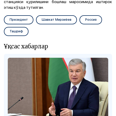
станцияси қурилишини бошлаш маросимида иштирок
этиш кўзда тутилган.
Президент
Шавкат Мирзиёев
Россия
Ташриф
Ұқсас хабарлар