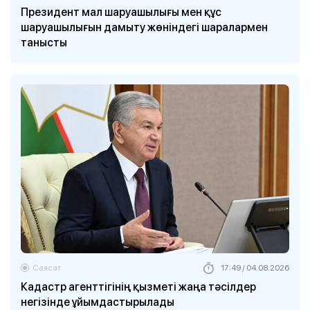
Президент мал шаруашылығы мен құс
шаруашылығын дамыту жөніндегі шаралармен
танысты
Саясат
17:49 / 04.08.2026
Кадастр агенттігінің қызметі жаңа тәсілдер
негізінде ұйымдастырылады