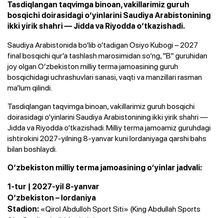
Tasdiqlangan taqvimga binoan, vakillarimiz guruh
bosqichi doirasidagi o‘yinlarini Saudiya Arabistonining
ikki yirik shahri — Jidda va Riyodda o‘tkazishadi.
Saudiya Arabistonida bo‘lib o‘tadigan Osiyo Kubogi – 2027
final bosqichi qur’a tashlash marosimidan so‘ng, "B" guruhidan
joy olgan O‘zbekiston milliy terma jamoasining guruh
bosqichidagi uchrashuvlari sanasi, vaqti va manzillari rasman
ma’lum qilindi.
Tasdiqlangan taqvimga binoan, vakillarimiz guruh bosqichi
doirasidagi o‘yinlarini Saudiya Arabistonining ikki yirik shahri —
Jidda va Riyodda o‘tkazishadi. Milliy terma jamoamiz guruhdagi
ishtirokini 2027-yilning 8-yanvar kuni Iordaniyaga qarshi bahs
bilan boshlaydi.
O‘zbekiston milliy terma jamoasining o‘yinlar jadvali:
1-tur | 2027-yil 8-yanvar
O‘zbekiston – Iordaniya
«Qirol Abdulloh Sport Siti» (King Abdullah Sports
Stadion: