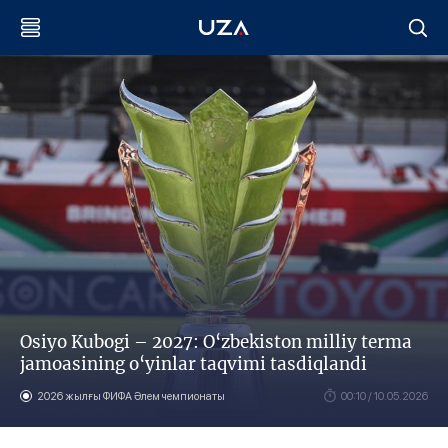
Osiyo Kubogi – 2027: O‘zbekiston milliy terma
jamoasining o‘yinlar taqvimi tasdiqlandi
2026 жылғы ФИФА Әлем чемпионаты
00:10 / 10.05.2026