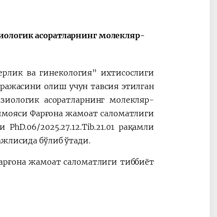
иологик асоратларнинг молекляр-
шерлик ва гинекология” ихтисослиги
ражасини олиш учун тавсия этилган
азиологик асоратларнинг молекляр-
имояси Фарғона жамоат саломатлиги
hD.06/2025.27.12.Tib.21.01 рақамли
ажлисида бўлиб ўтади.
 Фарғона жамоат саломатлиги тиббиёт