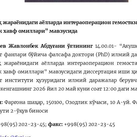
қ жараёнидаги аёлларда интераоперацион гемостаз
к хавф омиллари” мавзусида
ев Жавлонбек Aбдуғани ўғлининг
14.00.01- “Aку
т фанлари бўйича фалсафа доктори (PhD) илмий да
қ жараёнидаги аёлларда интераоперацион гемост
к хавф омиллари” мавзусидаги диссертация иши ҳ
т институти ҳузуридаги илмий даражалар берувчи P
кенгашнинг 2026 йил 20 май куни соат 12:00 даги м
л:
Фарғона шаҳар, 150100, Озодлик кўчаси, 10 A-уй.
ути 2-ўқув биноси
98(95) 202-23-45;
факс:
+998(95) 202-23-45