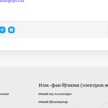
info@fjsti.uz
Илм-фан бўлими (электрон ж
рожаат
Илмий иш эълонлари
Илмий йўналишлар