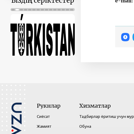
Біздің серіктестер
e-mail:
Рукнлар
Хизматлар
Сиёсат
Тадбирлар ёритиш учун му
Жамият
Обуна