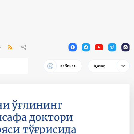
1
1
1
1
1
Кабинет
Қазақ
ни ўғлининг
лсафа доктори
ояси тўғрисида