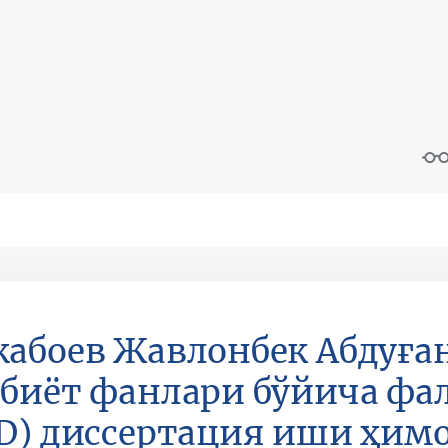
абоев Жавлонбек Aбдуға
биёт фанлари бўйича фа
D) диссертация иши ҳим