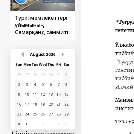
Түркі мемлекеттері
‘Орталық Азия -
“Туғру
ұйымының
Қытай’ бірінші
генети
Самарқанд саммиті
саммиті
Ўлжабо
тиббиё
August
2026
“Туғру
Sun
Mon
Tue
Wed
Thu
Fri
Sat
генети
26
27
28
29
30
31
1
тиббиё
2
3
4
5
6
7
8
Илмий 
9
10
11
12
13
14
15
Манзи
16
17
18
19
20
21
22
инстит
23
24
25
26
27
28
29
Тел.:
+9
30
31
1
2
3
4
5