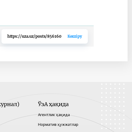
https://uza.uz/posts/856160
Көшіру
урнал)
ЎзА ҳақида
Агентлик ҳақида
Норматив ҳужжатлар