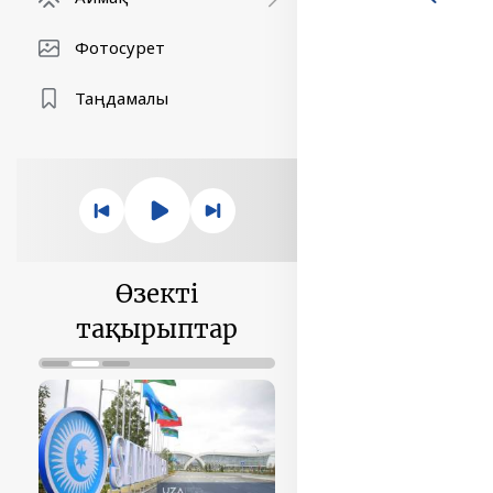
Фотосурет
Таңдамалы
Өзекті
тақырыптар