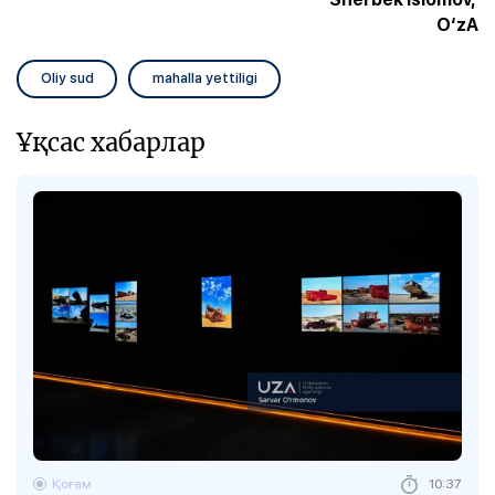
O‘zA
Oliy sud
mahalla yettiligi
Ұқсас хабарлар
Қоғам
10:37