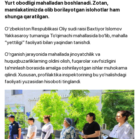
Yurt obodligi mahalladan boshlanadi. Zotan,
mamlakatimizda olib borilayotgan islohotlar ham
shunga qaratilgan.
O‘zbekiston Respublikasi Oliy sudi raisi Baxtiyor Islomov
Yakkasaroy tumaniga To‘qimachi mahallasida bo‘lib, mahalla
“yettiligi” faoliyati bilan yaqindan tanishdi.
O‘rganish jarayonida mahallada jinoyatchilik va
huquqbuzarliklarning oldini olish, fuqarolar xavfsizligini
ta’minlash borasida amalga oshirilayotgan ishlar muhokama
qilindi. Xususan, profilaktika inspektorining bu yo‘nalishdagi
faoliyati yuzasidan hisoboti tinglandi.