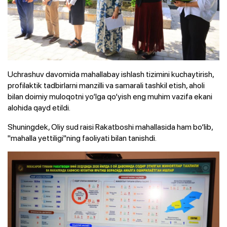
Uchrashuv davomida mahallabay ishlash tizimini kuchaytirish,
profilaktik tadbirlarni manzilli va samarali tashkil etish, aholi
bilan doimiy muloqotni yo‘lga qo‘yish eng muhim vazifa ekani
alohida qayd etildi.
Shuningdek, Oliy sud raisi Rakatboshi mahallasida ham bo‘lib,
"mahalla yettiligi"ning faoliyati bilan tanishdi.