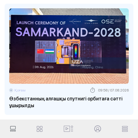
Қоғам
09:58 / 07.08.2026
Өзбекстанның алғашқы спутнигі орбитаға сәтті
ұшырылды