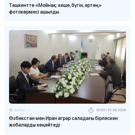
Ташкентте «Мойнақ: кеше, бүгін, ертең»
фотокөрмесі ашылды
Қоғам
16:53 / 07.08.2026
Өзбекстан мен Иран аграр саладағы бірлескен
жобаларды кеңейтеді