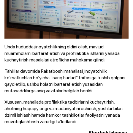
Unda hududda jinoyatchilikning oldini olish, mavjud
muammolarni bartaraf etish va profilaktika ishlarini yanada
kuchaytirish masalalari atroflicha muhokama qilindi.
Tahlillar davomida Rakatboshi mahallasi jinoyatchilik
ko‘rsatkichlari bo‘yicha “sariq hudud” toifasiga tushib qolgani
qayd etilib, ushbu holatni bartaraf etish yuzasidan
mutasaddilarga aniq vazifalar belgilab berildi.
Xususan, mahallada profilaktika tadbirlarini kuchaytirish,
aholining huquqiy ongi va madaniyatini oshirish, yoshlar bilan
tizimli ishlash hamda hamkor tashkilotlar faoliyatini yanada
muvofiqlashtirish zarurligi ta’kidlandi.
Sherbek Islomov,