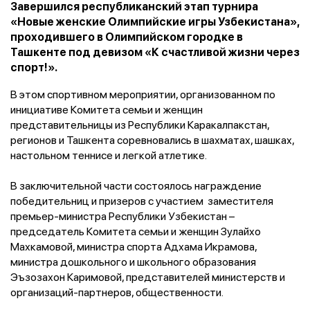
Завершился республиканский этап турнира
«Новые женские Олимпийские игры Узбекистана»,
проходившего в Олимпийском городке в
Ташкенте под девизом «К счастливой жизни через
спорт!».
В этом спортивном мероприятии, организованном по
инициативе Комитета семьи и женщин
представительницы из Республики Каракалпакстан,
регионов и Ташкента соревновались в шахматах, шашках,
настольном теннисе и легкой атлетике.
В заключительной части состоялось награждение
победительниц и призеров с участием заместителя
премьер-министра Республики Узбекистан –
председатель Комитета семьи и женщин Зулайхо
Махкамовой, министра спорта Адхама Икрамова,
министра дошкольного и школьного образования
Эъзозахон Каримовой, представителей министерств и
организаций-партнеров, общественности.