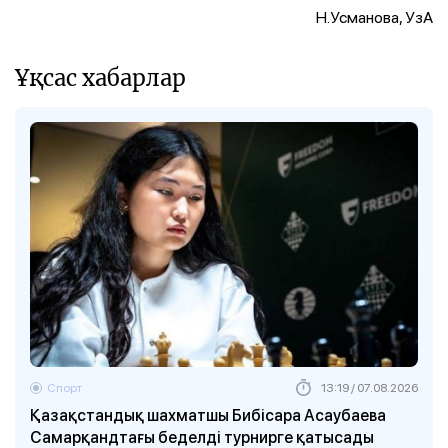
Н.Усманова, УзА
Ұқсас хабарлар
Спорт
13:19 / 07.08.2026
Қазақстандық шахматшы Бибісара Асаубаева
Самарқандтағы беделді турнирге қатысады