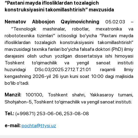
“Paxtani mayda iflosliklardan tozalagich
konstruksiyasini takomillashtirish” mavzusida
05.02.03 –
Nematov Abbosjon Qayimovichning
“Texnologik mashinalar, robotlar, mexatronika va
robototexnika tizimlari” ixtisosligi bo‘yicha “Paxtani mayda
iflosliklardan tozalagich konstruksiyasini takomillashtirish”
mavzusidagi texnika fanlari bo‘yicha falsafa doktori (PhD) ilmiy
darajasini olish uchun yozilgan dissertatsiya ishi himoyasi
Toshkent to‘qimachilik va yengil sanoat instituti
huzuridagi DSc.03/2025.27.12.T.21.01 raqamli Ilmiy
kengashning 2026-yil 26 iyun kuni soat 10:00 dagi majlisida
bo‘lib o‘tadi.
100100, Toshkent shahri, Yakkasaroy tumani,
Manzil:
Shohjahon-5, Toshkent to‘qimachilik va yengil sanoat instituti.
(+99871) 253-06-06, 253-08-08
Tel.:
pochta@ttysi.uz
e-mail: