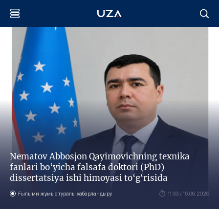
Nematov Abbosjon Qayimovichning texnika
fanlari bo‘yicha falsafa doktori (PhD)
dissertatsiya ishi himoyasi to‘g‘risida
Ғылыми жұмыс туралы хабарландыру
11:33 / 16.06.2026