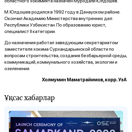
областного хокимията назначен Муродали Юлдошев.
М. Юлдошев родился в 1992 году в Денауском районе.
Окончил Академию Министерства внутренних дел
Республики Узбекистан. По образованию юрист,
специалист II категории.
До назначения работал заведующим секретариатом
заместителя хокима Сурхандарьинской области по
вопросам строительства, создания безбарьерной среды,
коммуникаций, коммунального хозяйства,
экологии и
озеленения.
Холмумин Маматрайимов, корр. УзА
Ұқсас хабарлар