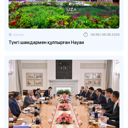
Қоғам
09:56 / 06.08.2026
Түнгі шамдармен құлпырған Науаи