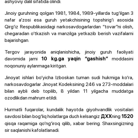
ashyoviy dalil sifatida olindi.
Jinoiy guruhning qolgan 1981, 1984, 1989-yillarda tug‘ilgan 3
nafar a’zosi esa guruh yetakchisining topshirig‘i asosida
Qirg‘iz Respublikasidagi narkosavdogarlardan “tovar”ni olish,
chegaradan o‘tkazish va manzilga yetkazib berish vazifalarni
bajarishgan.
Tergov jarayonida aniqlanishicha, jinoiy guruh faoliyati
davomida jami
moddasini
10 kg.ga yaqin “gashish”
noqonuniy aylanmaga kiritgan.
Jinoyat ishlari bo‘yicha Izboskan tuman sudi hukmiga ko‘ra,
narkosavdogarlar Jinoyat Kodeksining 246 va 273-moddalari
bilan aybli deb topilib, 8 yildan 11 yilgacha muddatga
ozodlikdan mahrum etildi.
Hurmatli fuqarolar, kundalik hayotda giyohvandlik vositalari
savdosi bilan bog‘liq holatlarga duch kelsangiz
ning
ДХХ
1520
qisqa raqamiga qo‘ng‘iroq qilib, xabar bering. Shaxsingizning
sir saqlanishi kafolatlanadi.