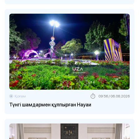
Қоғам
09:56 / 06.08.2026
Түнгі шамдармен құлпырған Науаи