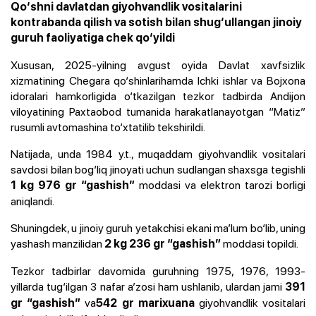
Qo‘shni davlatdan giyohvandlik vositalarini
kontrabanda qilish va sotish bilan shug‘ullangan jinoiy
guruh faoliyatiga chek qo‘yildi
Xususan, 2025-yilning avgust oyida Davlat xavfsizlik
xizmatining Chegara qo‘shinlarihamda Ichki ishlar va Bojxona
idoralari hamkorligida o‘tkazilgan tezkor tadbirda Andijon
viloyatining Paxtaobod tumanida harakatlanayotgan “Matiz”
rusumli avtomashina to‘xtatilib tekshirildi.
Natijada, unda 1984 y.t., muqaddam giyohvandlik vositalari
savdosi bilan bog‘liq jinoyati uchun sudlangan shaxsga tegishli
moddasi va elektron tarozi borligi
1 kg 976 gr “gashish”
aniqlandi.
Shuningdek, u jinoiy guruh yetakchisi ekani ma’lum bo‘lib, uning
yashash manzilidan
moddasi topildi.
2 kg 236 gr “gashish”
Tezkor tadbirlar davomida guruhning 1975, 1976, 1993-
yillarda tug‘ilgan 3 nafar a’zosi ham ushlanib, ulardan jami
391
va
giyohvandlik vositalari
gr “gashish”
542 gr marixuana