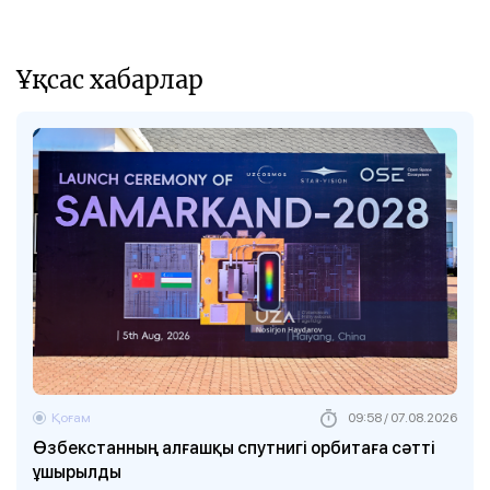
Ұқсас хабарлар
Қоғам
09:58 / 07.08.2026
Өзбекстанның алғашқы спутнигі орбитаға сәтті
ұшырылды