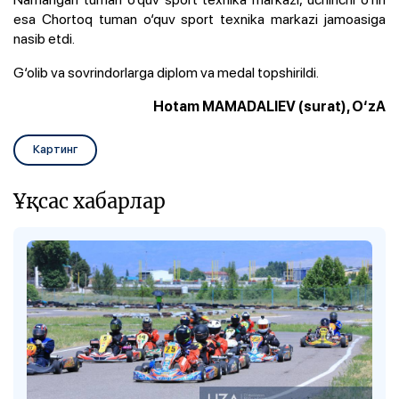
esa Chortoq tuman o‘quv sport texnika markazi jamoasiga
nasib etdi.
G‘olib va sovrindorlarga diplom va medal topshirildi.
Hotam MAMADALIEV (surat), O‘zA
Картинг
Ұқсас хабарлар