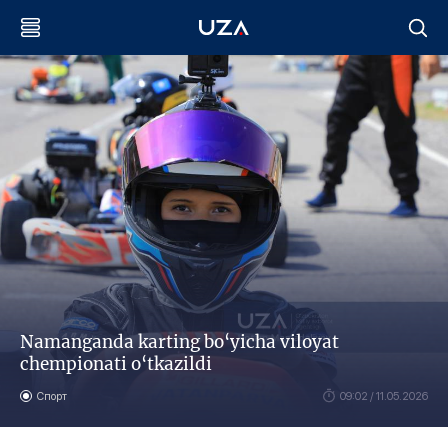
Namanganda karting bo‘yicha viloyat
chempionati o‘tkazildi
Спорт
09:02 / 11.05.2026