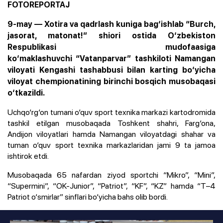
FOTOREPORTAJ
9-may — Xotira va qadrlash kuniga bag‘ishlab “Burch,
jasorat, matonat!” shiori ostida O‘zbekiston
Respublikasi mudofaasiga
ko‘maklashuvchi “Vatanparvar” tashkiloti Namangan
viloyati Kengashi tashabbusi bilan karting bo‘yicha
viloyat chempionatining birinchi bosqich musobaqasi
o‘tkazildi.
Uchqo‘rg‘on tumani o‘quv sport texnika markazi kartodromida
tashkil etilgan musobaqada Toshkent shahri, Farg‘ona,
Andijon viloyatlari hamda Namangan viloyatdagi shahar va
tuman o‘quv sport texnika markazlaridan jami 9 ta jamoa
ishtirok etdi.
Musobaqada 65 nafardan ziyod sportchi “Mikro”, “Mini”,
“Supermini”, “OK-Junior”, “Patriot”, “KF”, “KZ” hamda “T–4
Patriot o‘smirlar” sinflari bo‘yicha bahs olib bordi.