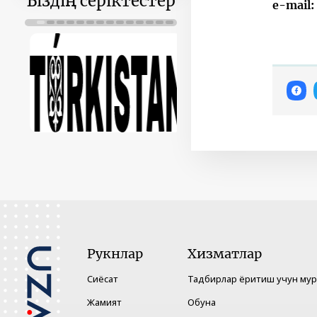
Біздің серіктестер
е-mail:
Рукнлар
Хизматлар
Сиёсат
Тадбирлар ёритиш учун му
Жамият
Обуна