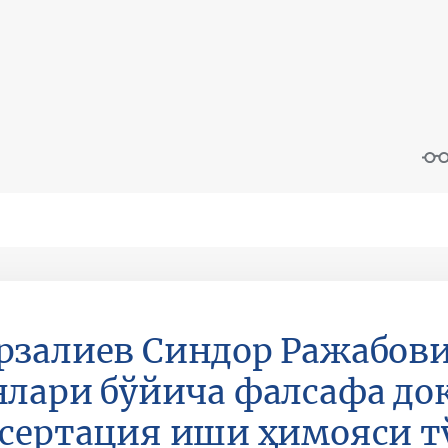
залиев Синдор Ражабов
лари бўйича фалсафа док
сертация иши ҳимояси т