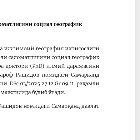
ломатлигини социал географик
 ва ижтимоий география ихтисослиги
оли саломатлигини социал географик
фа доктори (PhD) илмий даражасини
ароф Рашидов номидаги Самарқанд
DSc.03/2025.27.12.Gr.09.11
рақамли
 мажлисида бўлиб ўтади.
 Рашидов номидаги Самарқанд давлат