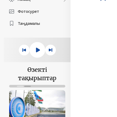
Фотосурет
Таңдамалы
Өзекті
тақырыптар