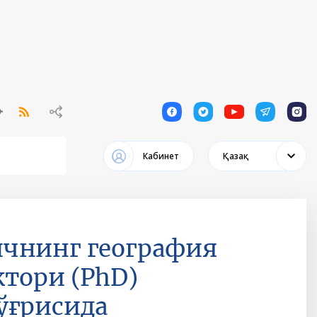
1
1
1
1
1
Кабинет
Қазақ
ичнинг география
тори (PhD)
ўғрисида