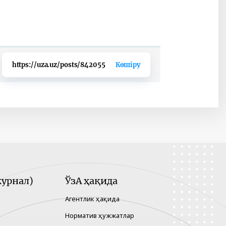
https://uza.uz/posts/842055
Көшіру
урнал)
ЎзА ҳақида
Агентлик ҳақида
Норматив ҳужжатлар