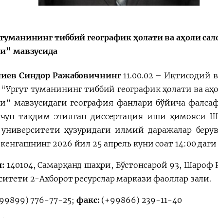
 туманининг тиббий географик ҳолати ва аҳоли са
ри” мавзусида
лиев Синдор Ражабовичнинг
11.00.02 – Иқтисодий
а
“Ургут туманининг тиббий географик ҳолати ва аҳ
ри”
мавзусидаги география фанлари бўйича фалса
чун тақдим этилган диссертация иши ҳимояси
Ш
 университети ҳузуридаги илмий даражалар берувчи 
кенгашнинг 2026 йил 25 апрель куни соат 14:00 даги
л:
140104,
Самарқанд шаҳри, Бўстонсарой 93, Шароф
ситети 2-Ахборот ресурслар маркази фаоллар зали.
99899) 776-77-25;
факс:
(+99866) 239-11-40