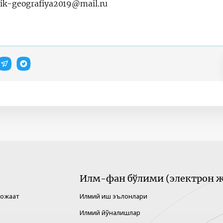
ik-geografiya2019@mail.ru
Илм-фан бўлими (электрон ж
рожаат
Илмий иш эълонлари
Илмий йўналишлар