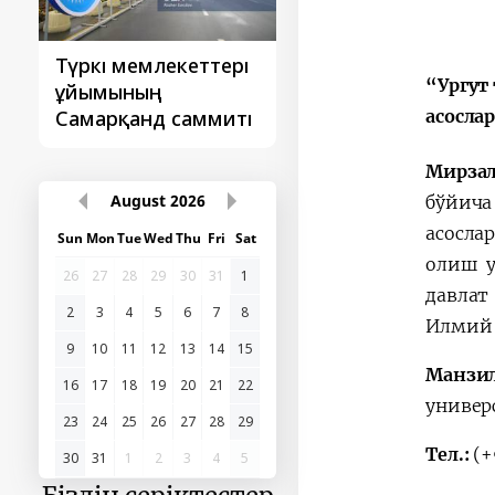
Түркі мемлекеттері
‘Орталық Азия -
“Ургут
ұйымының
Қытай’ бірінші
Самарқанд саммиті
саммиті
асосла
Мирза
August
2026
бўйич
асосла
Sun
Mon
Tue
Wed
Thu
Fri
Sat
олиш у
26
27
28
29
30
31
1
давлат
2
3
4
5
6
7
8
Илмий 
9
10
11
12
13
14
15
Манзи
16
17
18
19
20
21
22
универ
23
24
25
26
27
28
29
Tел.:
(+
30
31
1
2
3
4
5