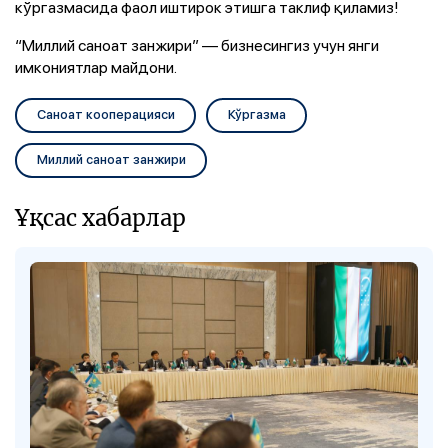
кўргазмасида фаол иштирок этишга таклиф қиламиз!
“Миллий саноат занжири” — бизнесингиз учун янги
имкониятлар майдони.
Саноат кооперацияси
Кўргазма
Миллий саноат занжири
Ұқсас хабарлар