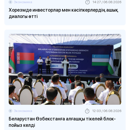
Экономика
14:27 / 06.08.2026
Хорезмде инвесторлар мен кәсіпкерлердің ашық
диалогы өтті
Экономика
12:03 / 06.08.2026
Беларустан Өзбекстанға алғашқы тікелей блок-
пойыз келді