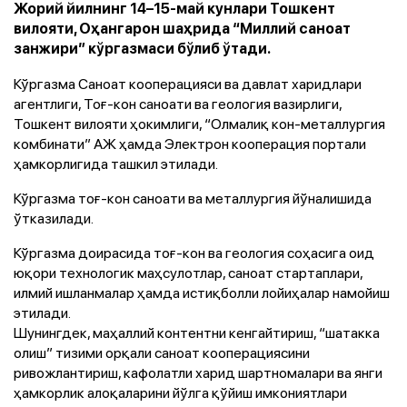
Жорий йилнинг 14–15-май кунлари Тошкент
вилояти, Оҳангарон шаҳрида “Миллий саноат
занжири” кўргазмаси бўлиб ўтади.
Кўргазма Саноат кооперацияси ва давлат харидлари
агентлиги, Тоғ-кон саноати ва геология вазирлиги,
Тошкент вилояти ҳокимлиги, “Олмалиқ кон-металлургия
комбинати” АЖ ҳамда Электрон кооперация портали
ҳамкорлигида ташкил этилади.
Кўргазма тоғ-кон саноати ва металлургия йўналишида
ўтказилади.
Кўргазма доирасида тоғ-кон ва геология соҳасига оид
юқори технологик маҳсулотлар, саноат стартаплари,
илмий ишланмалар ҳамда истиқболли лойиҳалар намойиш
этилади.
Шунингдек, маҳаллий контентни кенгайтириш, “шатакка
олиш” тизими орқали саноат кооперациясини
ривожлантириш, кафолатли харид шартномалари ва янги
ҳамкорлик алоқаларини йўлга қўйиш имкониятлари