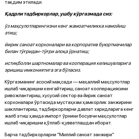
тақдим этилади.
Қадрли тадбиркорлар, ушбу кўргазмада сиз:
ўз маҳсулотларингизни кенг жамоатчиликка намойиш
этиш;
йирик саноат корхоналари ва корпоратив буюртмачилар
билан тўғридан-тўғри алоқа ўрнатиш;
истиқболли шартномалар ва кооперация келишувларига
эришиш имкониятига эга бўласиз.
Кўргазманинг асосий мақсади — маҳаллий маҳсулотлар
ишлаб чиқаришни кенгайтириш, саноат кооперациясини
ривожлантириш, хусусий сектор ва йирик саноат
корхоналари ўртасида мустаҳкам ҳамкорлик занжирини
шакллантириш, тадбиркорларни давлат харидларига кенг
жалб этиш ҳамда импорт ўрнини босувчи маҳсулотлар
ишлаб чиқаришни қўллаб-қувватлашдан иборат.
Барча тадбиркорларни “Миллий саноат занжири”