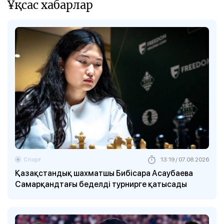
Ұқсас хабарлар
Спорт
13:19 / 07.08.2026
Қазақстандық шахматшы Бибісара Асаубаева
Самарқандтағы беделді турнирге қатысады