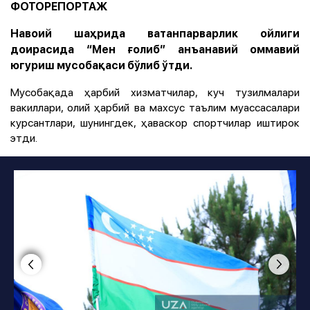
ФОТОРЕПОРТАЖ
Навоий шаҳрида ватанпарварлик ойлиги
доирасида “Мен ғолиб” анъанавий оммавий
югуриш мусобақаси бўлиб ўтди.
Мусобақада ҳарбий хизматчилар, куч тузилмалари
вакиллари, олий ҳарбий ва махсус таълим муассасалари
курсантлари, шунингдек, ҳаваскор спортчилар иштирок
этди.