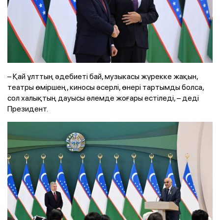
– Қай ұлттың әдебиеті бай, музыкасы жүрекке жақын,
театры өміршең, киносы әсерлі, өнері тартымды болса,
сол халықтың дауысы әлемде жоғары естіледі, – деді
Президент.