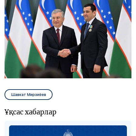
Шавкат Мирзиёев
Ұқсас хабарлар