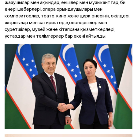
жазушылар мен ақындар, әншілер мен музыканттар, би
өнері шеберлері, опера орындаушылары мен
композиторлар, театр, кино және цирк өнерінің өкілдері,
жыршылар мен сатириктер, қолөнершілер мен
суретшілер, музей және кітапхана қызметкерлері,
ұстаздар мен тәлімгерлер бар екені айтылды.