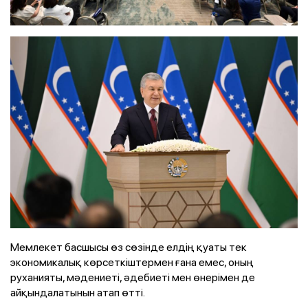
Мемлекет басшысы өз сөзінде елдің қуаты тек
экономикалық көрсеткіштермен ғана емес, оның
руханияты, мәдениеті, әдебиеті мен өнерімен де
айқындалатынын атап өтті.