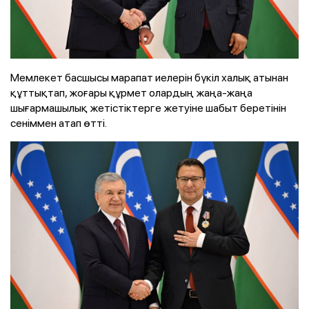
Мемлекет басшысы марапат иелерін бүкіл халық атынан
құттықтап, жоғары құрмет олардың жаңа-жаңа
шығармашылық жетістіктерге жетуіне шабыт беретінін
сеніммен атап өтті.