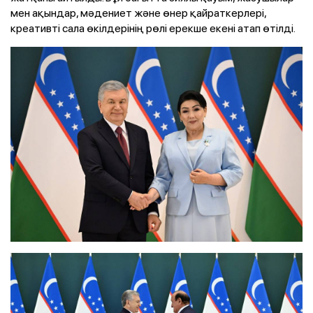
мен ақындар, мәдениет және өнер қайраткерлері,
креативті сала өкілдерінің рөлі ерекше екені атап өтілді.