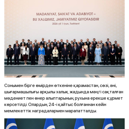
Сонымен бірге өмірден өткеніне қарамастан, сөзі, әні,
шығармашылығы арқылы халық жадында мәңгі сақталған
мәдениет пен өнер алыптарының рухына ерекше құрмет
көрсетілді. Олардың 24-і қайтыс болғаннан кейін
мемлекеттік наградалармен марапатталды.