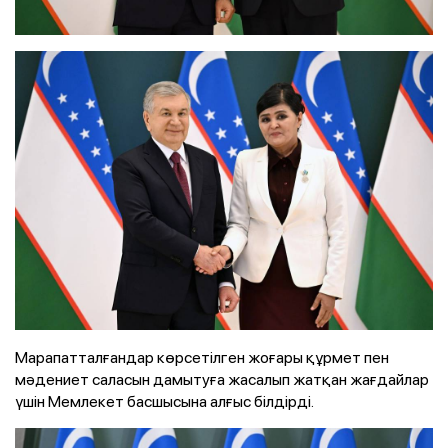
Марапатталғандар көрсетілген жоғары құрмет пен
мәдениет саласын дамытуға жасалып жатқан жағдайлар
үшін Мемлекет басшысына алғыс білдірді.