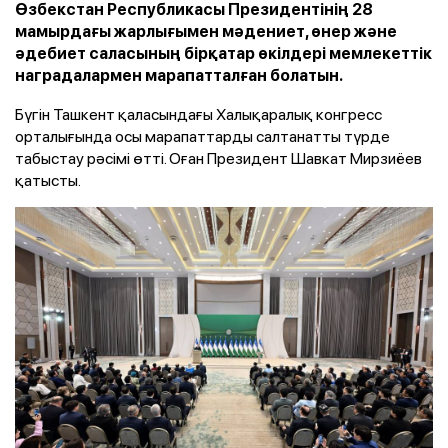
Өзбекстан Республикасы Президентінің 28
мамырдағы жарлығымен мәдениет, өнер және
әдебиет саласының бірқатар өкілдері мемлекеттік
наградалармен марапатталған болатын.
Бүгін Ташкент қаласындағы Халықаралық конгресс
орталығында осы марапаттарды салтанатты түрде
табыстау рәсімі өтті. Оған Президент Шавкат Мирзиёев
қатысты.