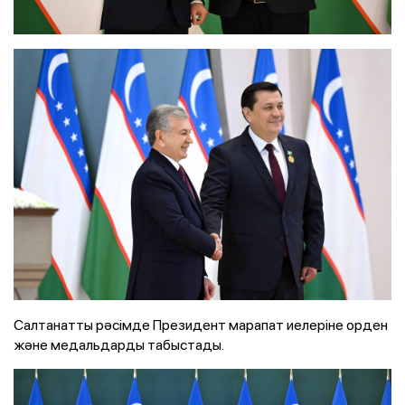
Салтанатты рәсімде Президент марапат иелеріне орден
және медальдарды табыстады.