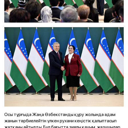
Осы тұрғыда Жаңа Өзбекстанды құру жолында адам
жанын тәрбиелейтін үлкен рухани кеңістік қалыптасып
жатқаны айтылды. Бұл бағытта зиялы қауым, жазушылар