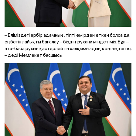
– Еліміздегі әрбір адамның, тіпті өмірден өткен болса да,
еңбегін лайықты бағалау – біздің рухани міндетіміз. Бұл –
ата-баба рухын қастерлейтін халқымыздың көңіліндегі іс,
– деді Мемлекет басшысы.