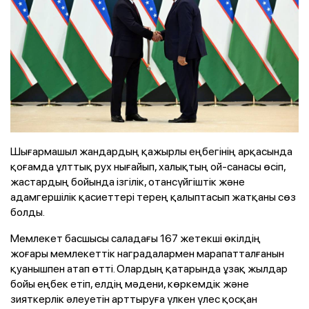
Шығармашыл жандардың қажырлы еңбегінің арқасында
қоғамда ұлттық рух нығайып, халықтың ой-санасы өсіп,
жастардың бойында ізгілік, отансүйгіштік және
адамгершілік қасиеттері терең қалыптасып жатқаны сөз
болды.
Мемлекет басшысы саладағы 167 жетекші өкілдің
жоғары мемлекеттік наградалармен марапатталғанын
қуанышпен атап өтті. Олардың қатарында ұзақ жылдар
бойы еңбек етіп, елдің мәдени, көркемдік және
зияткерлік әлеуетін арттыруға үлкен үлес қосқан