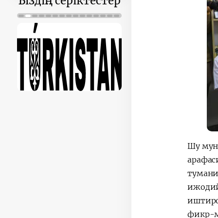
Біздің серіктестер
Шу мун
арафас
тумани
ижодий
иштиро
фикр-м