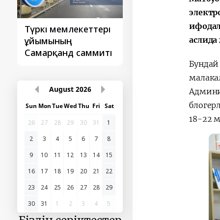
электр
ифодал
Түркі мемлекеттері
‘Орталық Азия -
аслида
ұйымының
Қытай’ бірінші
Самарқанд саммиті
саммиті
Бундай
малака
August
2026
Админи
блогер
Sun
Mon
Tue
Wed
Thu
Fri
Sat
18-22 
26
27
28
29
30
31
1
2
3
4
5
6
7
8
9
10
11
12
13
14
15
16
17
18
19
20
21
22
23
24
25
26
27
28
29
30
31
1
2
3
4
5