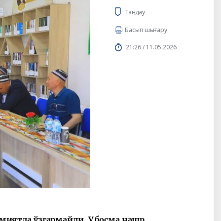
Таңдау
Басып шығару
21:26 / 11.05.2026
жамиятда ўзгармайди. У босма нашр,