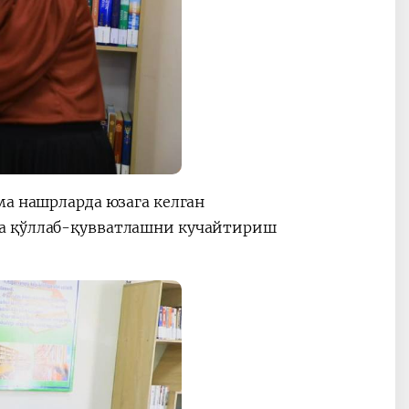
ма нашрларда юзага келган
да қўллаб-қувватлашни кучайтириш