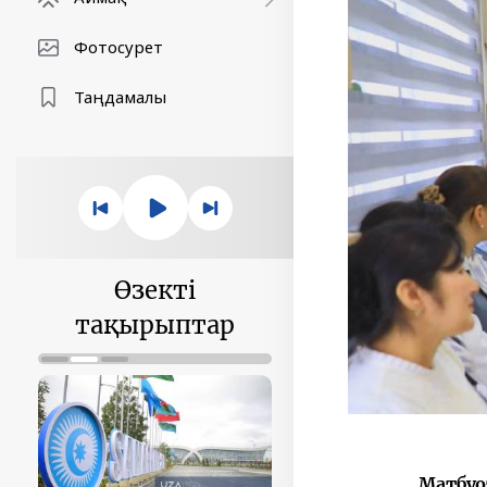
Фотосурет
Таңдамалы
Өзекті
тақырыптар
Матбуот