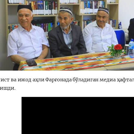
ист ва ижод аҳли Фарғонада бўладиган медиа ҳафта
ишди.