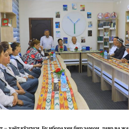
 – ҳаёт кўзгуси. Бу ибора ҳеч бир замон, давр ва 