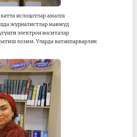
 катта ислоҳотлар амалга
ишда журналистлар мавжуд
гунги электрон воситалар
ратиш лозим. Уларда ватанпарварлик