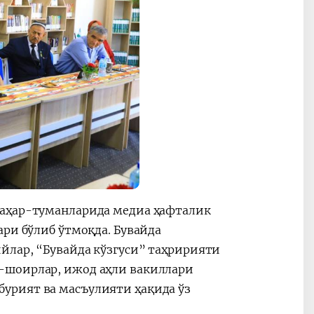
шаҳар-туманларида медиа ҳафталик
ари бўлиб ўтмоқда. Бувайда
йлар, “Бувайда кўзгуси” таҳририяти
-шоирлар, ижод аҳли вакиллари
урият ва масъулияти ҳақида ўз