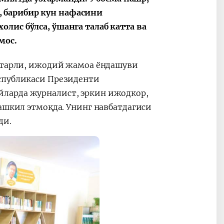
 барибир кун нафасини
лис бўлса, ўшанга талаб катта ва
мос.
 етарли, ижодий жамоа ёндашуви
еспубликаси Президенти
ларда журналист, эркин ижодкор,
ашкил этмоқда. Унинг навбатдагиси
ди.