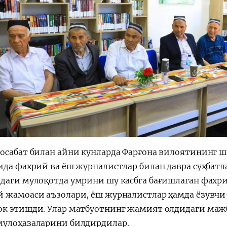
осабат билан айни кунларда Фарғона вилоятининг 
ида фахрий ва ёш журналистлар билан давра суҳбатл
даги мулоқотда умрини шу касбга бағишлаган фахри
 жамоаси аъзолари, ёш журналистлар ҳамда ёзувчи
к этишди. Улар матбуотнинг жамият олдидаги мажб
улоҳазаларини билдирдилар.