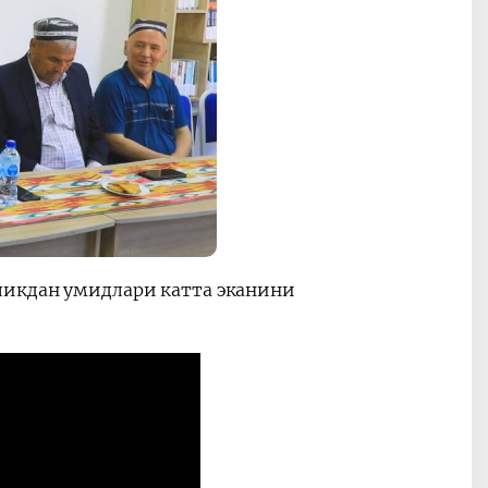
ликдан умидлари катта эканини