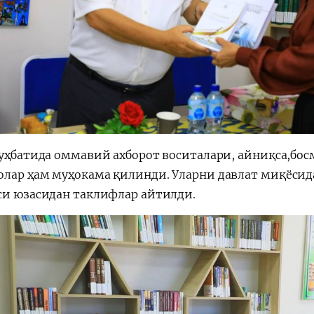
суҳбатида оммавий ахборот воситалари, айниқса,бос
лар ҳам муҳокама қилинди. Уларни давлат миқёси
си юзасидан таклифлар айтилди.