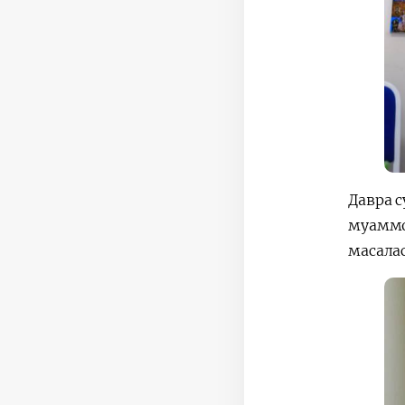
Давра 
муаммо
масала