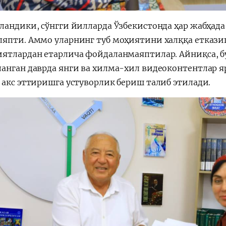
ландики, сўнгги йилларда Ўзбекистонда ҳар жабҳада
япти. Аммо уларнинг туб моҳиятини халққа етказ
ятлардан етарлича фойдаланмаяптилар. Айниқса, бу
анган даврда янги ва хилма-хил видеоконтентлар я
 акс эттиришга устуворлик бериш талиб этилади.