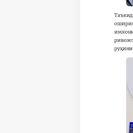
Таъкид
оширил
имкони
ривожл
руҳини