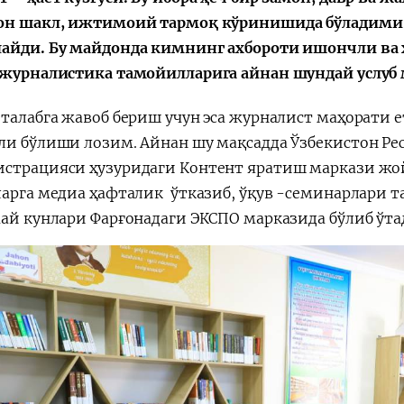
он шакл, ижтимоий тармоқ кўринишида бўладими,
айди. Бу майдонда кимнинг ахбороти ишончли ва хо
 журналистика тамойилларига айнан шундай услуб 
 талабга жавоб бериш учун эса журналист маҳорати
ли бўлиши лозим. Айнан шу мақсадда Ўзбекистон Р
страцияси ҳузуридаги Контент яратиш маркази жой
ларга медиа ҳафталик ўтказиб, ўқув -семинарлари т
май кунлари Фарғонадаги ЭКСПО марказида бўлиб ўта