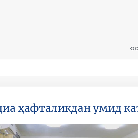
иа ҳафталикдан умид ка