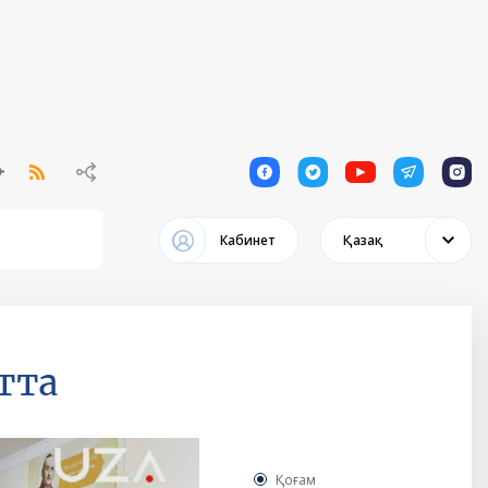
1
1
1
1
1
Кабинет
Қазақ
тта
Қоғам