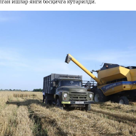
лган ишлар янги босқичга кўтарилди.