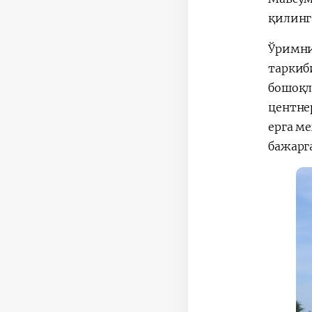
қилинг
Ўримни
таркиб
бошоқл
центне
ерга м
бажарг