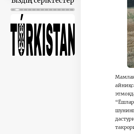
Біздің серіктестер
Мамлак
айниқс
этмоқд
“Ёшлар
шунинг
дастур
такрор