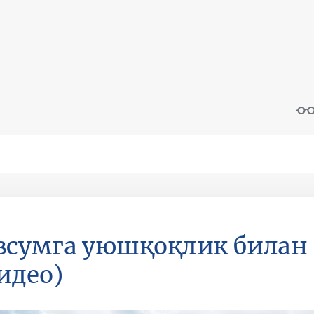
всумга уюшқоқлик билан
идео)