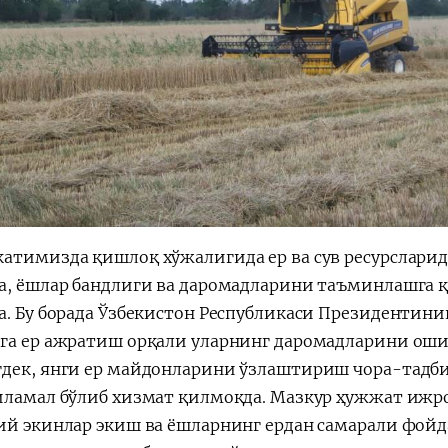
атимизда қишлоқ хўжалигида ер ва сув ресурсларид
а, ёшлар бандлиги ва даромадларини таъминлашга қ
а. Бу борада Ўзбекистон Республикаси Президентинин
га ер ажратиш орқали уларнинг даромадларини ош
дек, янги ер майдонларини ўзлаштириш чора-тадб
иламал бўлиб хизмат қилмоқда. Мазкур ҳужжат ижро
ий экинлар экиш ва ёшларнинг ердан самарали фо