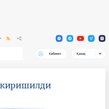
1
1
1
1
1
Кабинет
Қазақ
 киришилди