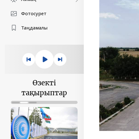
Фотосурет
Таңдамалы
Өзекті
тақырыптар