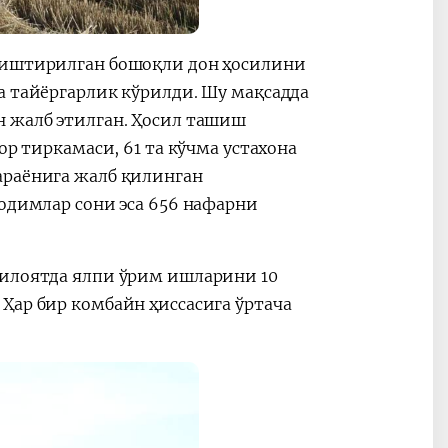
етиштирилган бошоқли дон ҳосилини
а тайёргарлик кўрилди. Шу мақсадда
н жалб этилган. Ҳосил ташиш
ор тиркамаси, 61 та кўчма устахона
араёнига жалб қилинган
ходимлар сони эса 656 нафарни
Вилоятда ялпи ўрим ишларини 10
Ҳар бир комбайн ҳиссасига ўртача