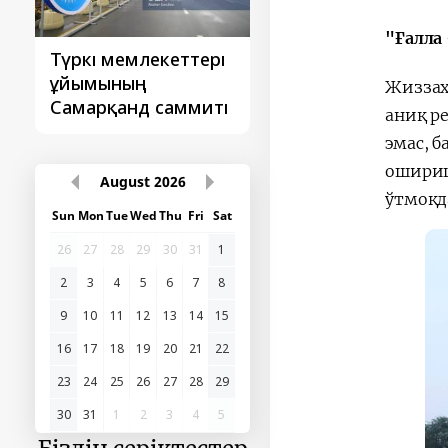
"Ғалла
Түркі мемлекеттері
‘Орталық Азия -
ұйымының
Қытай’ бірінші
Жиззах
Самарқанд саммиті
саммиті
аниқ р
эмас, 
ошириш
August
2026
ўтмоқд
Sun
Mon
Tue
Wed
Thu
Fri
Sat
26
27
28
29
30
31
1
2
3
4
5
6
7
8
9
10
11
12
13
14
15
16
17
18
19
20
21
22
23
24
25
26
27
28
29
30
31
1
2
3
4
5