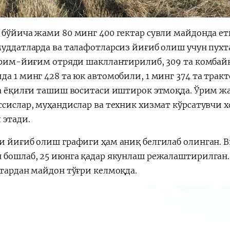
 бўйича жами 80 минг 400 гектар сувли майдонда 
муддатларда ва талафотларсиз йиғиб олиш учун пухт
 ўрим-йиғим отряди шакллантирилиб, 309 та комбай
а 1 минг 428 та юк автомобили, 1 минг 374 та тракт
та ёқилғи ташиш воситаси иштирок этмоқда. Ўрим ж
ссислар, муҳандислар ва техник хизмат кўрсатувчи 
 этади.
и йиғиб олиш графиги ҳам аниқ белгилаб олинган. 
 бошлаб, 25 июнга қадар якунлаш режалаштирилган. 
ктардан майдон тўғри келмоқда.