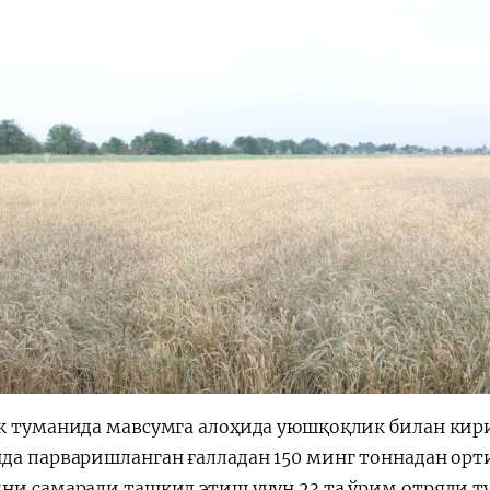
к туманида мавсумга алоҳида уюшқоқлик билан кириш
да парваришланган ғалладан 150 минг тоннадан орти
ни самарали ташкил этиш учун 23 та ўрим отряди ту