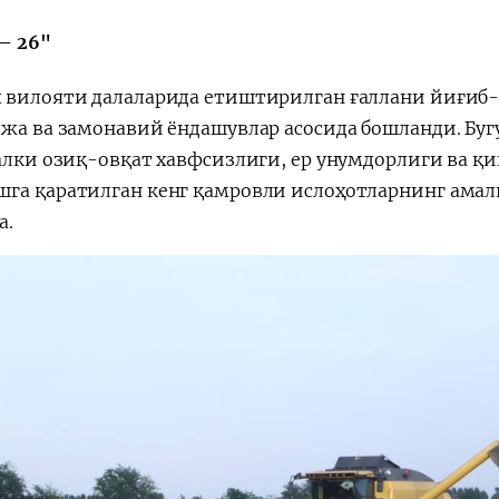
 – 26"
 вилояти далаларида етиштирилган ғаллани йиғиб
ежа ва замонавий ёндашувлар асосида бошланди. Буг
балки озиқ-овқат хавфсизлиги, ер унумдорлиги ва 
га қаратилган кенг қамровли ислоҳотларнинг амал
а.