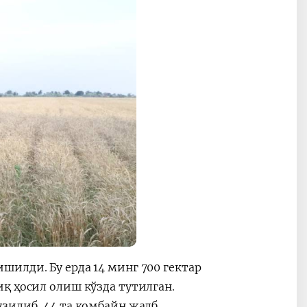
илди. Бу ерда 14 минг 700 гектар
қ ҳосил олиш кўзда тутилган.
зилиб, 44 та комбайн жалб