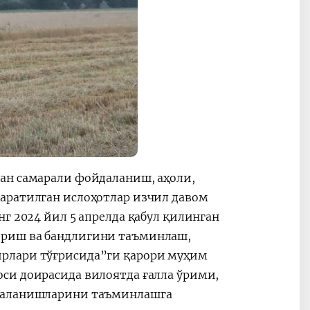
ан самарали фойдаланиш, аҳоли,
аратилган ислоҳотлар изчил давом
г 2024 йил 5 апрелда қабул қилинган
ириш ва бандлигини таъминлаш,
ирлари тўғрисида”ги қарори муҳим
си доирасида вилоятда ғалла ўрими,
йдаланишларини таъминлашга