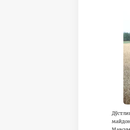
Дўстли
майдон
Мавсум