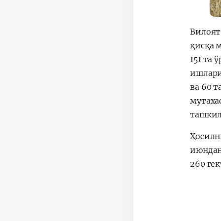
Вилоят
қисқа 
151 та
ишларид
ва 60 
мутаха
ташкил
Ҳосилн
июндан
260 ге