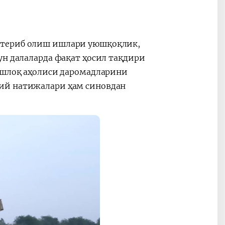
-териб олиш ишлари уюшқоқлик,
ун далаларда фақат ҳосил тақдири
қишлоқ аҳолиси даромадларини
ий натижалари ҳам синовдан