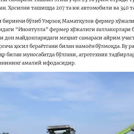
ан. Ҳосилни ташишда 207 та юк автомобили ва 340 т
 биринчи бўлиб Умрзоқ Маматқулов фермер хўжал
идаги “Иноятулла” фермер хўжалиги ғаллакорлари б
и дон майдонларидаги меҳнат самараси айрим участ
ргача ҳосил бераётгани билан намоён бўлмоқда. Бу 
еҳр билан муносабатда бўлгани, агротехник тадбирла
анининг амалий ифодасидир.