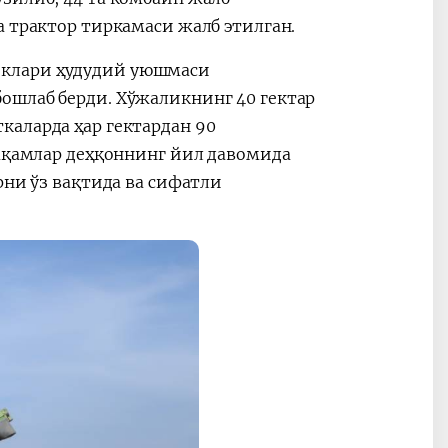
а трактор тиркамаси жалб этилган.
иклари ҳудудий уюшмаси
ошлаб берди. Хўжаликнинг 40 гектар
каларда ҳар гектардан 90
рақамлар деҳқоннинг йил давомида
рни ўз вақтида ва сифатли