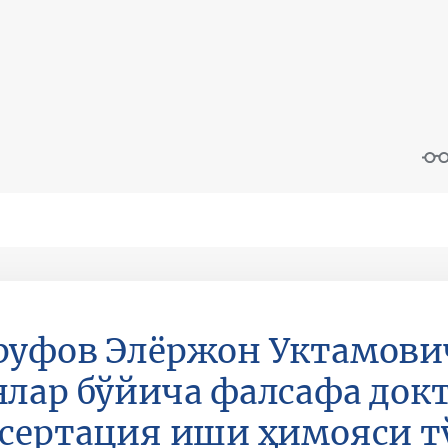
уфов Элёржон Уктамови
лар бўйича фалсафа докт
сертация иши ҳимояси т