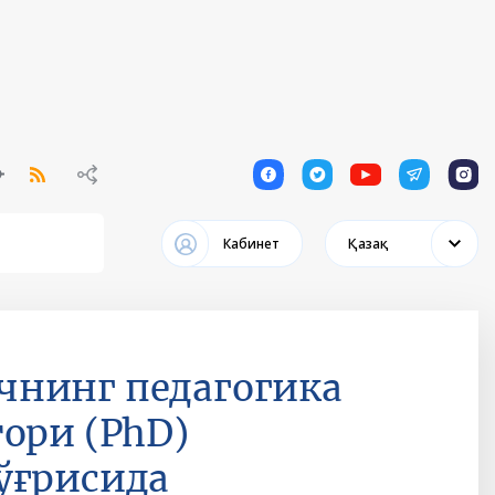
1
1
1
1
1
Кабинет
Қазақ
чнинг педагогика
ори (PhD)
ўғрисида