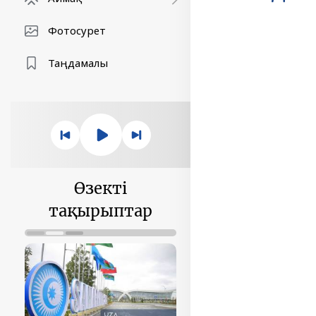
Фотосурет
Таңдамалы
Өзекті
тақырыптар