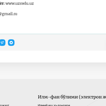
йт:
www.uzswlu.uz
@gmail.ru
Илм-фан бўлими (электрон ж
рожаат
Илмий иш эълонлари