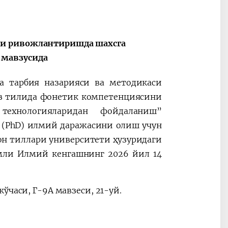
ни ривожлантиришда шахсга
 мавзусида
ва тарбия назарияси ва методикаси
из тилида фонетик компетенциясини
технологияларидан фойдаланиш”
 (PhD) илмий даражасини олиш учун
он тиллари университети ҳузуридаги
қамли Илмий кенгашнинг 2026 йил 14
ўчаси, Г-9А мавзеси, 21-уй.