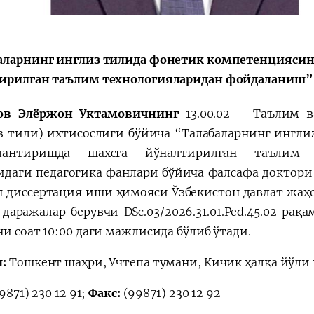
аларнинг инглиз тилида фонетик компетенцияси
ирилган таълим технологияларидан фойдаланиш”
ов Элёржон Уктамовичнинг
13.00.02 – Таълим 
з тили) ихтисослиги бўйича “Талабаларнинг ингл
лантиришда шахсга йўналтирилган таълим 
идаги педагогика фанлари бўйича фалсафа доктори
н
диссертация иши ҳимояси Ўзбекистон давлат жаҳ
даражалар берувчи DSc.03/2026.31.01.Ped.45.02 ра
и соат 10:00 даги мажлисида бўлиб ўтади.
л:
Тошкент шаҳри, Учтепа тумани, Кичик ҳалқа йўли к
9871) 230 12 91
;
Факс:
(99871) 230 12 92