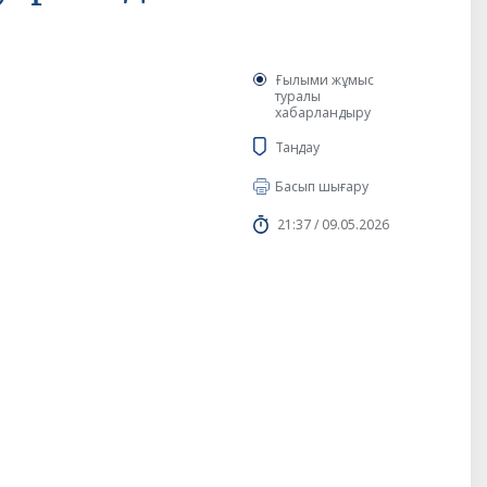
Ғылыми жұмыс
туралы
хабарландыру
Таңдау
Басып шығару
21:37 / 09.05.2026