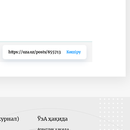
https://uza.uz/posts/855713
Көшіру
урнал)
ЎзА ҳақида
Агентлик ҳақида