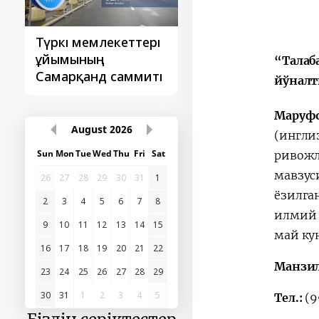
Түркі мемлекеттері
‘Орталық Азия -
ұйымының
Қытай’ бірінші
“Талаб
Самарқанд саммиті
саммиті
йўналт
Маруф
August
2026
(ингли
Sun
Mon
Tue
Wed
Thu
Fri
Sat
ривож
мавзус
26
27
28
29
30
31
1
ёзилга
2
3
4
5
6
7
8
илмий 
9
10
11
12
13
14
15
май кун
16
17
18
19
20
21
22
Манзи
23
24
25
26
27
28
29
30
31
1
2
3
4
5
Тел.:
(9