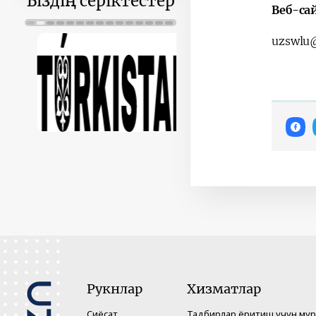
Біздің серіктестер
Веб-са
uzswlu
Рукнлар
Хизматлар
Сиёсат
Тадбирлар ёритиш учун му