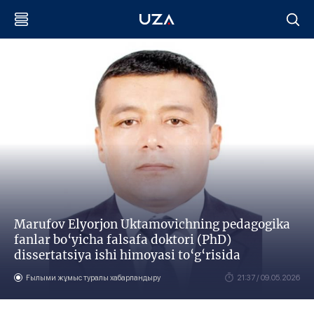
Marufov Elyorjon Uktamovichning pedagogika
fanlar bo‘yicha falsafa doktori (PhD)
dissertatsiya ishi himoyasi to‘g‘risida
Ғылыми жұмыс туралы хабарландыру
21:37 / 09.05.2026