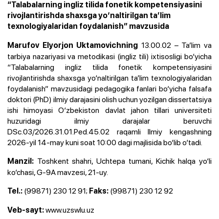
“Talabalarning ingliz tilida fonetik kompetensiyasini
rivojlantirishda shaxsga yo‘naltirilgan ta’lim
texnologiyalaridan foydalanish” mavzusida
13.00.02 – Ta’lim va
Marufov Elyorjon Uktamovichning
tarbiya nazariyasi va metodikasi (ingliz tili) ixtisosligi bo‘yicha
“Talabalarning ingliz tilida fonetik kompetensiyasini
rivojlantirishda shaxsga yo‘naltirilgan ta’lim texnologiyalaridan
foydalanish” mavzusidagi pedagogika fanlari bo‘yicha falsafa
doktori (PhD) ilmiy darajasini olish uchun yozilgan
dissertatsiya
ishi himoyasi O‘zbekiston davlat jahon tillari universiteti
huzuridagi ilmiy darajalar beruvchi
DSc.03/2026.31.01.Ped.45.02 raqamli Ilmiy kengashning
2026-yil 14-may kuni soat 10:00 dagi majlisida bo‘lib o‘tadi.
Toshkent shahri, Uchtepa tumani, Kichik halqa yo‘li
Manzil:
ko‘chasi, G-9A mavzesi, 21-uy.
(99871) 230 12 91
;
(99871) 230 12 92
Tel.:
Faks:
www.uzswlu.uz
Veb-sayt: