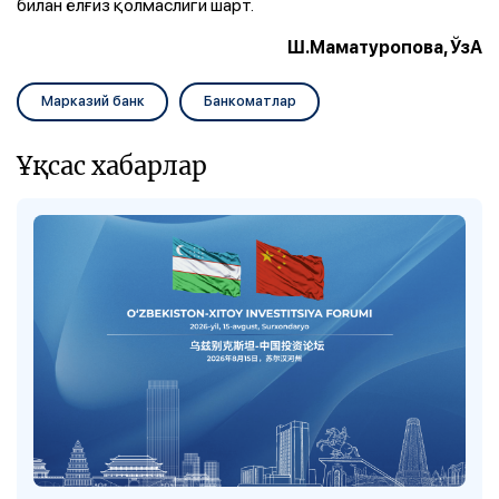
билан ёлғиз қолмаслиги шарт.
Ш.Маматуропова, ЎзА
Марказий банк
Банкоматлар
Ұқсас хабарлар