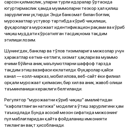
сарсон қилмаслик, уларни турли идоралар ўртасида
югуртирмаслик ҳамда муаммоларни тезкор ҳал қилиш
зарурлигини уқтирди. Энди банкомат билан боғлиқ
мурожаатлар устувор тартибда кўриб чиқилиши,
фуқароларга мурожаат идентификацион рақами ва кўриб
чиқиш муддати кўрсатилган тасдиқнома тақдим
этилиши лозим.
Шунингдек, банклар ва тўлов тизимларига мижозлар учун
ҳаракатлар кетма-кетлиги, хизмат ҳақлари ва муаммо
ечими бўйича аниқ маълумотларни шаффоф тарзда
тақдим этиш вазифаси юклатилди. Фуқаролар қайси
канал — колл-марказ, мобил илова, веб-сайт ёки филиал
орқали мурожаат қилмасин, бир хил ва аниқ жавоб олиши
таъминланиши кераклиги белгиланди.
Регулятор “мурожаатни кўриб чиқиш” амалиётидан
“кафолатланган натижа” моделига ўтиш зарурлигини ҳам
таъкидлади. Бунда асосий мезон сифатида мижознинг
пул маблағларидан қайта фойдаланиш имконияти
тикланган вақт ҳисобланади.