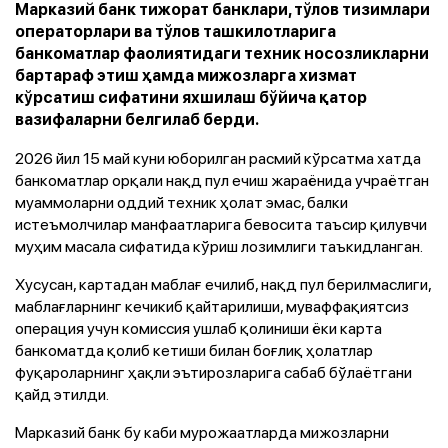
Марказий банк тижорат банклари, тўлов тизимлари
операторлари ва тўлов ташкилотларига
банкоматлар фаолиятидаги техник носозликларни
бартараф этиш ҳамда мижозларга хизмат
кўрсатиш сифатини яхшилаш бўйича қатор
вазифаларни белгилаб берди.
2026 йил 15 май куни юборилган расмий кўрсатма хатда
банкоматлар орқали нақд пул ечиш жараёнида учраётган
муаммоларни оддий техник ҳолат эмас, балки
истеъмолчилар манфаатларига бевосита таъсир қилувчи
муҳим масала сифатида кўриш лозимлиги таъкидланган.
Хусусан, картадан маблағ ечилиб, нақд пул берилмаслиги,
маблағларнинг кечикиб қайтарилиши, муваффақиятсиз
операция учун комиссия ушлаб қолиниши ёки карта
банкоматда қолиб кетиши билан боғлиқ ҳолатлар
фуқароларнинг ҳақли эътирозларига сабаб бўлаётгани
қайд этилди.
Марказий банк бу каби мурожаатларда мижозларни