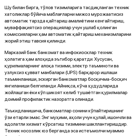
Шу билан бирга, тўлов тизимларига тасдиқланган техник
хатоликлар бўйича маблағларни мижоз мурожаатисиз
автоматик тарзда қайтариш амалиётини кенгайтириш,
муваффақиятсиз операциялар учун ушлаб қолинган
комиссияларни ҳам автоматик қайтариш механизмларини
жорий этиш тавсия қилинди.
Марказий банк банкомат ва инфокиосклар техник
ҳолатига ҳам алоҳида эътибор қаратди. Хусусан,
қурилмаларнинг алоқа тизими, электр таъминоти ва
узлуксиз қувват манбалари (UPS) барқарор ишлаши
таъминланиши, эскирган банкоматлар босқичма-босқич
янгиланиши белгиланди. Айниқса, кўча ҳудудларида
жойлашган ёки кўп шикоят келиб тушаётган қурилмалар
доимий профилактик назоратга олинади.
Таъкидланишича, банкоматлар сонини кўпайтиришнинг
ўзи етарли эмас. Энг муҳими, аҳоли учун қулай, ишончли ва
адолатли хизмат кўрсатиш тизимини шакллантиришдир.
Техник носозлик юз берганда эса истеъмолчи муаммо