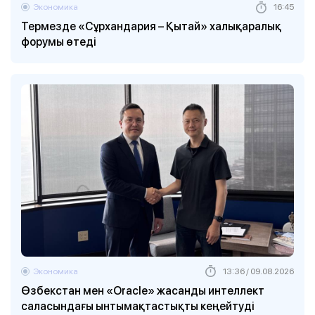
Экономика
16:45
Термезде «Сұрхандария – Қытай» халықаралық
форумы өтеді
Экономика
13:36 / 09.08.2026
Өзбекстан мен «Oracle» жасанды интеллект
саласындағы ынтымақтастықты кеңейтуді