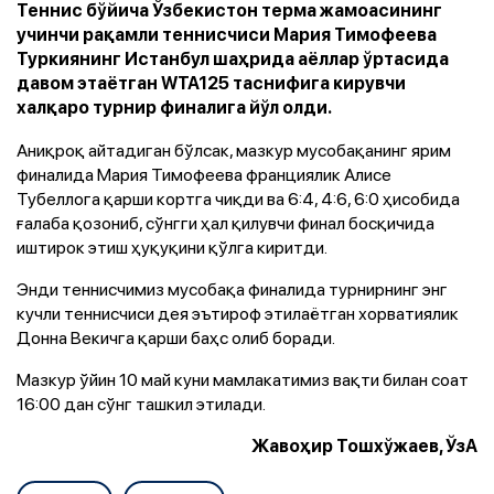
Теннис бўйича Ўзбекистон терма жамоасининг
учинчи рақамли теннисчиси Мария Тимофеева
Туркиянинг Истанбул шаҳрида аёллар ўртасида
давом этаётган WTA125 таснифига кирувчи
халқаро турнир финалига йўл олди.
Аниқроқ айтадиган бўлсак, мазкур мусобақанинг ярим
финалида Мария Тимофеева франциялик Алисе
Тубеллога қарши кортга чиқди ва 6:4, 4:6, 6:0 ҳисобида
ғалаба қозониб, сўнгги ҳал қилувчи финал босқичида
иштирок этиш ҳуқуқини қўлга киритди.
Энди теннисчимиз мусобақа финалида турнирнинг энг
кучли теннисчиси дея эътироф этилаётган хорватиялик
Донна Векичга қарши баҳс олиб боради.
Мазкур ўйин 10 май куни мамлакатимиз вақти билан соат
16:00 дан сўнг ташкил этилади.
Жавоҳир Тошхўжаев, ЎзА