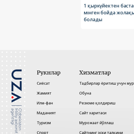
1 қыркүйектен баста
мінген бойда жолақы
болады
Рукнлар
Хизматлар
Сиёсат
Тадбирлар ёритиш учун му
Жамият
Обуна
Илм-фан
Резюме қолдириш
Маданият
Сайт харитаси
Туризм
Мурожаат йўллаш
Спорт
Сайтнинг эски талқини