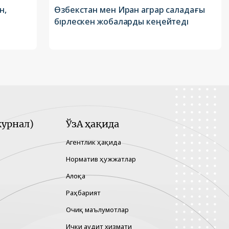
н,
Өзбекстан мен Иран аграр саладағы
бірлескен жобаларды кеңейтеді
урнал)
ЎзА ҳақида
Агентлик ҳақида
Норматив ҳужжатлар
Алоқа
Раҳбарият
Очиқ маълумотлар
Ички аудит хизмати