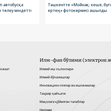
п автобусқа
Ташкентте «Мойнақ: кеше, бүгі
 төлеу міндетті
ертең» фотокөрмесі ашылды
Илм-фан бўлими (электрон ж
рожаат
Илмий иш эълонлари
Илмий йўналишлар
Инновацион ғоялар ва ишланмалар
Таҳрир ҳайъати
Мақолага қўйилган талаблар
Низоми