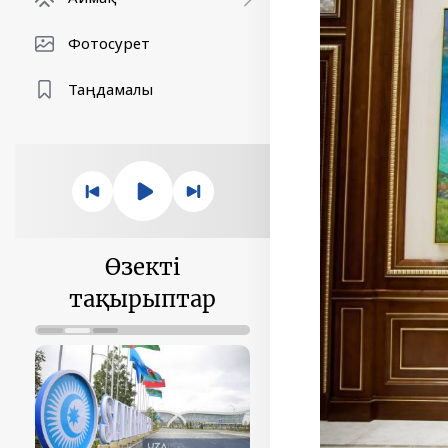
Фотосурет
Таңдамалы
Өзекті
тақырыптар