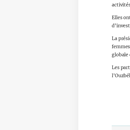
activité
Elles o
d’inves
La prés
femmes, 
globale
Les part
l’Ouzbék