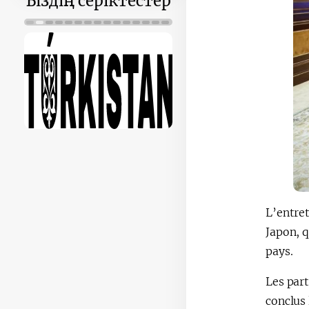
Біздің серіктестер
L’entret
Japon, q
pays.
Les part
conclus 