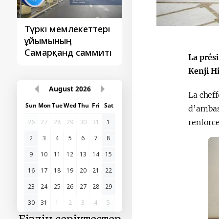
Түркі мемлекеттері
‘Орталық Азия -
ұйымының
Қытай’ бірінші
Самарқанд саммиті
саммиті
La prési
Kenji H
August
2026
La cheff
Sun
Mon
Tue
Wed
Thu
Fri
Sat
d’ambass
renforce
26
27
28
29
30
31
1
2
3
4
5
6
7
8
9
10
11
12
13
14
15
16
17
18
19
20
21
22
23
24
25
26
27
28
29
30
31
1
2
3
4
5