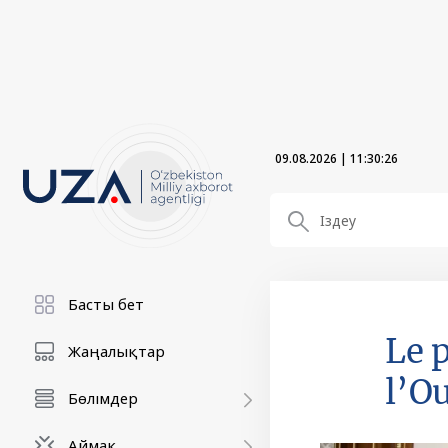
09.08.2026
|
11:30:27
Басты бет
Le 
Жаңалықтар
l’O
Бөлімдер
Аймақ