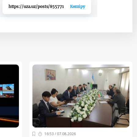
https://uza.uz/posts/855771
Көшіру
16:53 / 07.08.2026