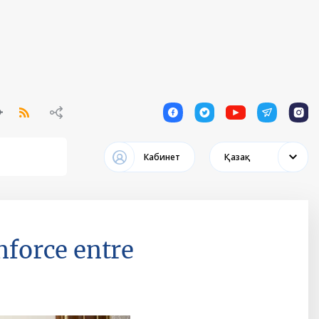
1
1
1
1
1
Кабинет
Қазақ
nforce entre