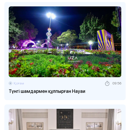
Қоғам
09:56
Түнгі шамдармен құлпырған Науаи