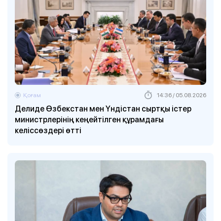
Қоғам
14:36 / 05.08.2026
Делиде Өзбекстан мен Үндістан сыртқы істер
министрлерінің кеңейтілген құрамдағы
келіссөздері өтті