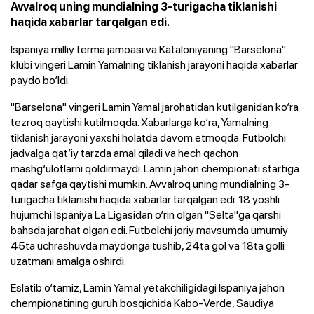
Avvalroq uning mundialning 3-turigacha tiklanishi
haqida xabarlar tarqalgan edi.
Ispaniya milliy terma jamoasi va Kataloniyaning "Barselona"
klubi vingeri Lamin Yamalning tiklanish jarayoni haqida xabarlar
paydo bo‘ldi.
"Barselona" vingeri Lamin Yamal jarohatidan kutilganidan ko‘ra
tezroq qaytishi kutilmoqda. Xabarlarga ko‘ra, Yamalning
tiklanish jarayoni yaxshi holatda davom etmoqda. Futbolchi
jadvalga qat’iy tarzda amal qiladi va hech qachon
mashg‘ulotlarni qoldirmaydi. Lamin jahon chempionati startiga
qadar safga qaytishi mumkin. Avvalroq uning mundialning 3-
turigacha tiklanishi haqida xabarlar tarqalgan edi. 18 yoshli
hujumchi Ispaniya La Ligasidan o‘rin olgan "Selta"ga qarshi
bahsda jarohat olgan edi. Futbolchi joriy mavsumda umumiy
45ta uchrashuvda maydonga tushib, 24ta gol va 18ta golli
uzatmani amalga oshirdi.
Eslatib o‘tamiz, Lamin Yamal yetakchiligidagi Ispaniya jahon
chempionatining guruh bosqichida Kabo-Verde, Saudiya