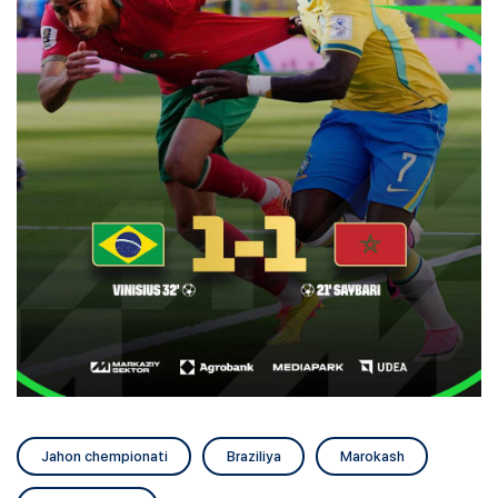
Jahon chempionati
Braziliya
Marokash