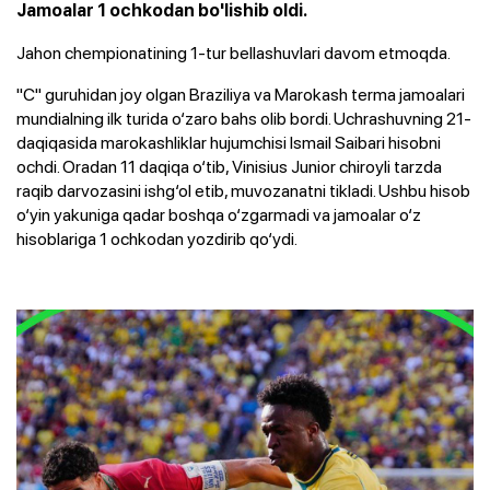
Jamoalar 1 ochkodan bo'lishib oldi.
Jahon chempionatining 1-tur bellashuvlari davom etmoqda.
"C" guruhidan joy olgan Braziliya va Marokash terma jamoalari
mundialning ilk turida o‘zaro bahs olib bordi. Uchrashuvning 21-
daqiqasida marokashliklar hujumchisi Ismail Saibari hisobni
ochdi. Oradan 11 daqiqa o‘tib, Vinisius Junior chiroyli tarzda
raqib darvozasini ishg‘ol etib, muvozanatni tikladi. Ushbu hisob
o‘yin yakuniga qadar boshqa o‘zgarmadi va jamoalar o‘z
hisoblariga 1 ochkodan yozdirib qo‘ydi.