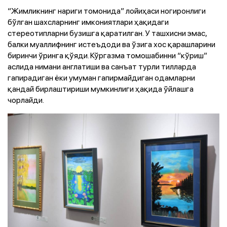
“Жимликнинг нариги томонида” лойиҳаси ногиронлиги
бўлган шахсларнинг имкониятлари ҳақидаги
стереотипларни бузишга қаратилган. У ташхисни эмас,
балки муаллифнинг истеъдоди ва ўзига хос қарашларини
биринчи ўринга қўяди. Кўргазма томошабинни “кўриш”
аслида нимани англатиши ва санъат турли тилларда
гапирадиган ёки умуман гапирмайдиган одамларни
қандай бирлаштириши мумкинлиги ҳақида ўйлашга
чорлайди.