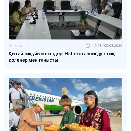
Мәдениет
16:53 / 05.08.2026
Қытайлық ұйым өкілдері Өзбекстанның ұлттық
қолөнерімен танысты