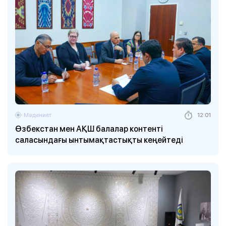
Мәдениет
12:01
Өзбекстан мен АҚШ балалар контенті
саласындағы ынтымақтастықты кеңейтеді