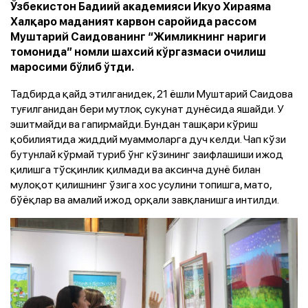
Ўзбекистон Бадиий академияси Икуо Хираяма
Халқаро маданият карвон саройида рассом
Муштарий Саидованинг “Жимликнинг нариги
томонида” номли шахсий кўргазмаси очилиш
маросими бўлиб ўтди.
Тадбирда қайд этилганидек, 21 ёшли Муштарий Саидова
туғилганидан бери мутлоқ сукунат дунёсида яшайди. У
эшитмайди ва гапирмайди. Бундан ташқари кўриш
қобилиятида жиддий муаммоларга дуч келди. Чап кўзи
бутунлай кўрмай туриб ўнг кўзининг заифлашиши ижод
қилишга тўсқинлик қилмади ва аксинча дунё билан
мулоқот қилишнинг ўзига хос усулини топишга, мато,
бўёқлар ва амалий ижод орқали завқланишга интилди.