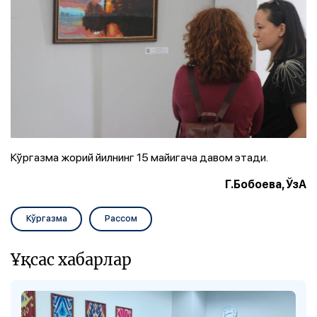
Кўргазма жорий йилнинг 15 майигача давом этади.
Г.Бобоева, ЎзА
Кўргазма
Рассом
Ұқсас хабарлар