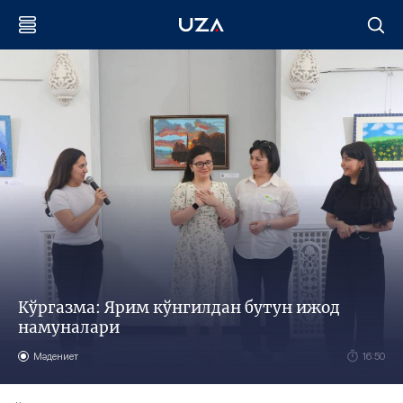
Кўргазма: Ярим кўнгилдан бутун ижод
намуналари
Мәдениет
16:50