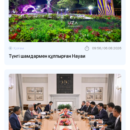
Қоғам
09:56 / 06.08.2026
Түнгі шамдармен құлпырған Науаи