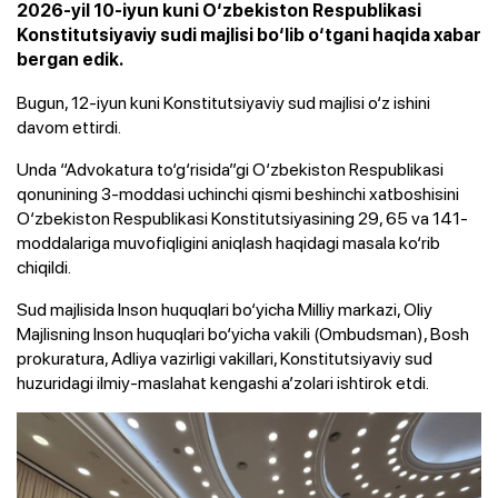
2026-yil 10-iyun kuni O‘zbekiston Respublikasi
Konstitutsiyaviy sudi majlisi bo‘lib o‘tgani haqida xabar
bergan edik.
Bugun, 12-iyun kuni Konstitutsiyaviy sud majlisi o‘z ishini
davom ettirdi.
Unda “Advokatura to‘g‘risida”gi O‘zbekiston Respublikasi
qonunining 3-moddasi uchinchi qismi beshinchi xatboshisini
O‘zbekiston Respublikasi Konstitutsiyasining 29, 65 va 141-
moddalariga muvofiqligini aniqlash haqidagi masala ko‘rib
chiqildi.
Sud majlisida Inson huquqlari bo‘yicha Milliy markazi, Oliy
Majlisning Inson huquqlari bo‘yicha vakili (Ombudsman), Bosh
prokuratura, Adliya vazirligi vakillari, Konstitutsiyaviy sud
huzuridagi ilmiy-maslahat kengashi a’zolari ishtirok etdi.