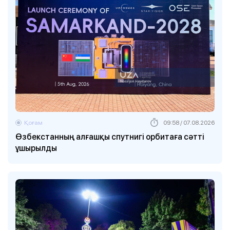
Қоғам
09:58 / 07.08.2026
Өзбекстанның алғашқы спутнигі орбитаға сәтті
ұшырылды