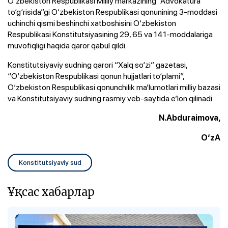
O‘zbekiston Respublikasi Milliy markazining “Advokatura
to‘g‘risida”gi O‘zbekiston Respublikasi qonunining 3-moddasi
uchinchi qismi beshinchi xatboshisini O‘zbekiston
Respublikasi Konstitutsiyasining 29, 65 va 141-moddalariga
muvofiqligi haqida qaror qabul qildi.
Konstitutsiyaviy sudning qarori “Xalq so‘zi” gazetasi,
“O‘zbekiston Respublikasi qonun hujjatlari to‘plami”,
O‘zbekiston Respublikasi qonunchilik ma’lumotlari milliy bazasi
va Konstitutsiyaviy sudning rasmiy veb-saytida e’lon qilinadi.
N.Abduraimova,
O‘zA
Konstitutsiyaviy sud
Ұқсас хабарлар