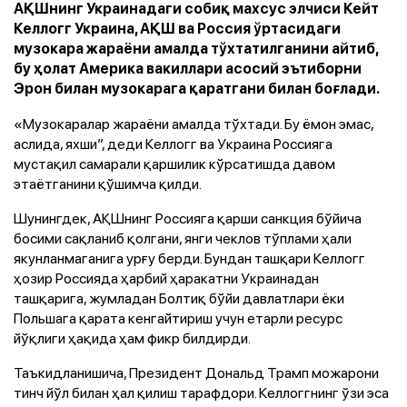
АҚШнинг Украинадаги собиқ махсус элчиси Кейт
Келлогг Украина, АҚШ ва Россия ўртасидаги
музокара жараёни амалда тўхтатилганини айтиб,
бу ҳолат Америка вакиллари асосий эътиборни
Эрон билан музокарага қаратгани билан боғлади.
«Музокаралар жараёни амалда тўхтади. Бу ёмон эмас,
аслида, яхши”, деди Келлогг ва Украина Россияга
мустақил самарали қаршилик кўрсатишда давом
этаётганини қўшимча қилди.
Шунингдек, АҚШнинг Россияга қарши санкция бўйича
босими сақланиб қолгани, янги чеклов тўплами ҳали
якунланмаганига урғу берди. Бундан ташқари Келлогг
ҳозир Россияда ҳарбий ҳаракатни Украинадан
ташқарига, жумладан Болтиқ бўйи давлатлари ёки
Польшага қарата кенгайтириш учун етарли ресурс
йўқлиги ҳақида ҳам фикр билдирди.
Таъкидланишича, Президент Дональд Трамп можарони
тинч йўл билан ҳал қилиш тарафдори. Келлоггнинг ўзи эса