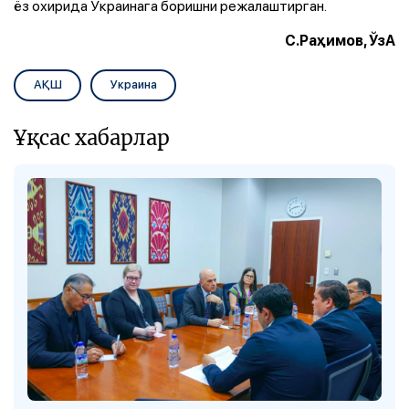
ёз охирида Украинага боришни режалаштирган.
С.Раҳимов, ЎзА
АҚШ
Украина
Ұқсас хабарлар