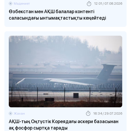
Мәдениет
12:01 / 07.08.2026
Өзбекстан мен АҚШ балалар контенті
саласындағы ынтымақтастықты кеңейтеді
Жахан
16:34 / 29.07.2026
АҚШ-тың Оңтүстік Кореядағы әскери базасынан
ақ фосфор сыртқа тарады