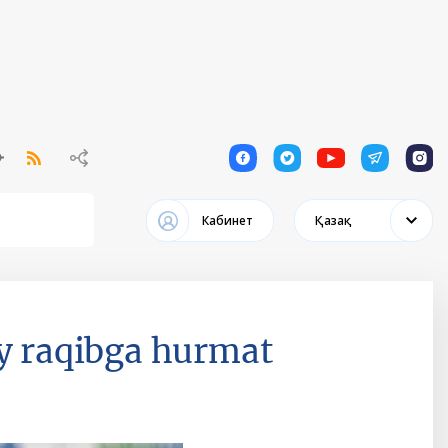
1
1
1
1
1
Кабинет
Қазақ
ay raqibga hurmat