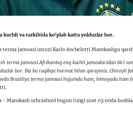
a kuchli va tarkibida ko‘plab katta yulduzlar bor.
a terma jamoasi ustozi Karlo Anchelotti Marokashga qarshi o
h terma jamoasi Afrikaning eng kuchli jamoalaridan biri sanal
lduzlar bor. Biz bu raqibga hurmat bilan qaraymiz. Chiroyli fu
vda Braziliya terma jamoasi hujumda ham, himoyada ham bexa
ti.
ya - Marokash uchrashuvi bugun tungi soat 03:00da boshla