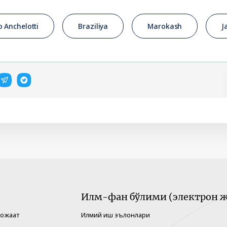
o Anchelotti
Braziliya
Marokash
J
Илм-фан бўлими (электрон ж
рожаат
Илмий иш эълонлари