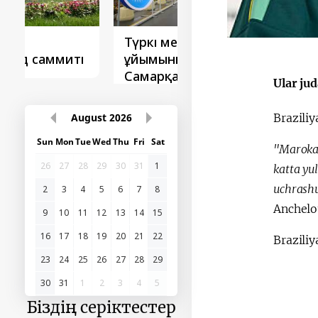
Түркі мемлекеттері
‘Орталық Азия -
ұйымының
Қытай’ бірінші
Самарқанд саммиті
саммиті
Ular jud
Braziliy
August
2026
"Marokas
Sun
Mon
Tue
Wed
Thu
Fri
Sat
katta yu
26
27
28
29
30
31
1
uchrashu
2
3
4
5
6
7
8
Anchelot
9
10
11
12
13
14
15
Brazili
16
17
18
19
20
21
22
23
24
25
26
27
28
29
30
31
1
2
3
4
5