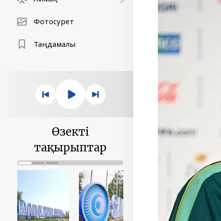
Фотосурет
Таңдамалы
Өзекті
тақырыптар