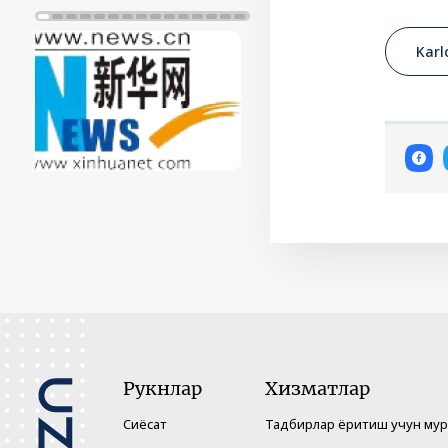
Біздің серіктестер
Karl
Рукнлар
Хизматлар
Сиёсат
Тадбирлар ёритиш учун му