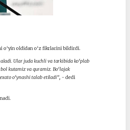
‘yin oldidan o‘z fikrlarini bildirdi.
adi. Ular juda kuchli va tarkibida ko‘plab
tbol kutamiz va quramiz. Bo‘lajak
to o‘ynashi talab etiladi",
- dedi
nadi.