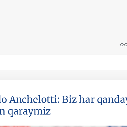
lo Anchelotti: Biz har qand
an qaraymiz