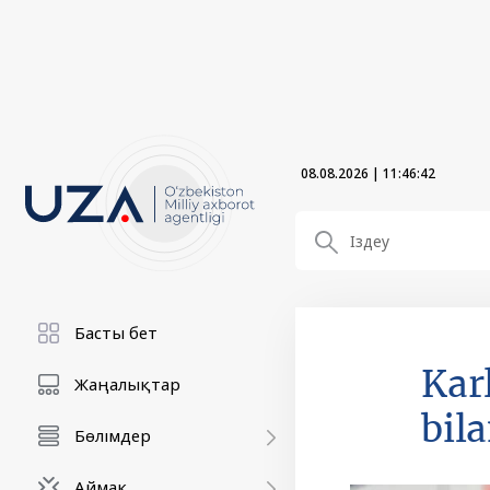
08.08.2026
|
11:46:43
Басты бет
Kar
Жаңалықтар
bil
Бөлімдер
Аймақ