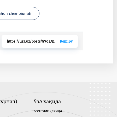
ahon chempionati
https://uza.uz/posts/870451
Көшіру
урнал)
ЎзА ҳақида
Агентлик ҳақида