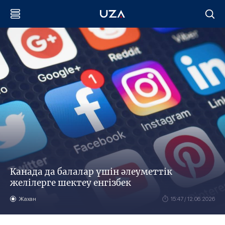
Канада да балалар үшін әлеуметтік
желілерге шектеу енгізбек
Жахан
15:47 / 12.06.2026