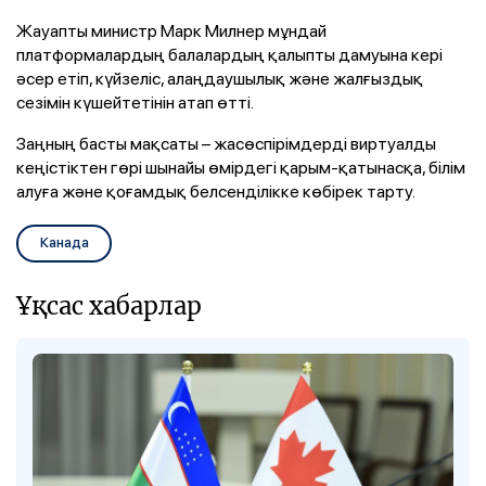
Жауапты министр Марк Милнер мұндай
платформалардың балалардың қалыпты дамуына кері
әсер етіп, күйзеліс, алаңдаушылық және жалғыздық
сезімін күшейтетінін атап өтті.
Заңның басты мақсаты – жасөспірімдерді виртуалды
кеңістіктен гөрі шынайы өмірдегі қарым-қатынасқа, білім
алуға және қоғамдық белсенділікке көбірек тарту.
Канада
Ұқсас хабарлар