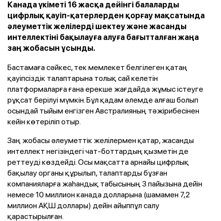
Канада үкіметі 16 жасқа дейінгі балаларды
цифрлық қауіп-қатерлерден қорғау мақсатында
әлеуметтік желілерді шектеу және жасанды
интеллектіні бақылауға алуға бағытталған жаңа
заң жобасын ұсынды.
Бастамаға сәйкес, тек мемлекет белгілеген қатаң
қауіпсіздік талаптарына толық сай келетін
платформаларға ғана ерекше жағдайда жұмыс істеуге
рұқсат берілуі мүмкін. Бұл қадам әлемде алғаш болып
осындай тыйым енгізген Австралияның тәжірибесінен
кейін көтеріліп отыр.
Заң жобасы әлеуметтік желілермен қатар, жасанды
интеллект негізіндегі чат-боттардың қызметін де
реттеуді көздейді. Осы мақсатта арнайы цифрлық
бақылау органы құрылып, талаптарды бұзған
компанияларға жаһандық табысының 3 пайызына дейін
немесе 10 миллион канада долларына (шамамен 7,2
миллион АҚШ доллары) дейін айыппұл салу
қарастырылған.