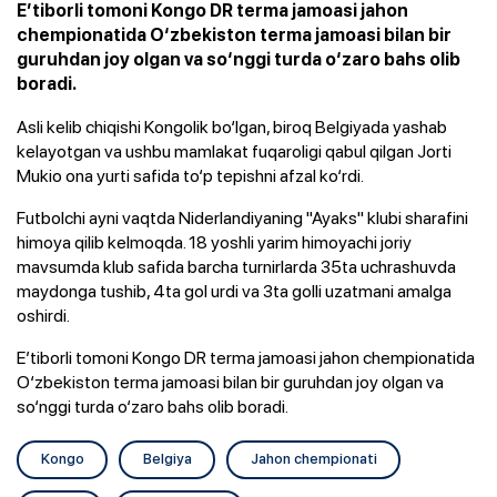
E’tiborli tomoni Kongo DR terma jamoasi jahon
chempionatida O‘zbekiston terma jamoasi bilan bir
guruhdan joy olgan va so‘nggi turda o‘zaro bahs olib
boradi.
Asli kelib chiqishi Kongolik bo‘lgan, biroq Belgiyada yashab
kelayotgan va ushbu mamlakat fuqaroligi qabul qilgan Jorti
Mukio ona yurti safida to‘p tepishni afzal ko‘rdi.
Futbolchi ayni vaqtda Niderlandiyaning "Ayaks" klubi sharafini
himoya qilib kelmoqda. 18 yoshli yarim himoyachi joriy
mavsumda klub safida barcha turnirlarda 35ta uchrashuvda
maydonga tushib, 4ta gol urdi va 3ta golli uzatmani amalga
oshirdi.
E’tiborli tomoni Kongo DR terma jamoasi jahon chempionatida
O‘zbekiston terma jamoasi bilan bir guruhdan joy olgan va
so‘nggi turda o‘zaro bahs olib boradi.
Kongo
Belgiya
Jahon chempionati